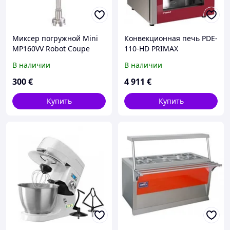
Миксер погружной Mini
Конвекционная печь PDE-
MP160VV Robot Coupe
110-НD PRIMAX
(ручной)
В наличии
В наличии
300
€
4 911
€
Купить
Купить