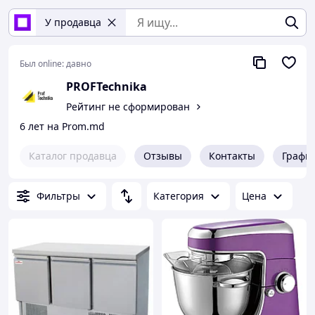
У продавца
Был online:
давно
PROFTechnika
Рейтинг не сформирован
6 лет на Prom.md
Каталог продавца
Отзывы
Контакты
Графи
Фильтры
Категория
Цена