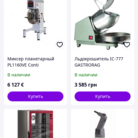
Миксер планетарный
Льдокрошитель IC-777
PL1160VE Conti
GASTRORAG
(измельчитель льда)
В наличии
В наличии
6 127
€
3 585
грн
Купить
Купить