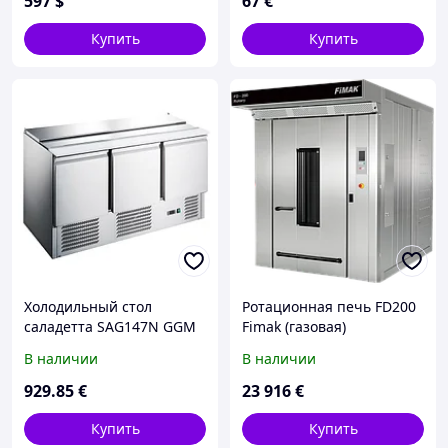
597
$
67
€
Купить
Купить
Холодильный стол
Ротационная печь FD200
саладетта SAG147N GGM
Fimak (газовая)
GASTRO (Салат-бар)
В наличии
В наличии
929
.85
€
23 916
€
Купить
Купить