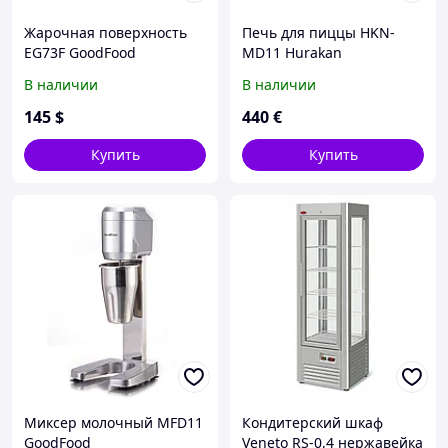
Жарочная поверхность
Печь для пиццы HKN-
EG73F GoodFood
MD11 Hurakan
В наличии
В наличии
145
$
440
€
Купить
Купить
Миксер молочный MFD11
Кондитерский шкаф
GoodFood
Veneto RS-0,4 нержавейка