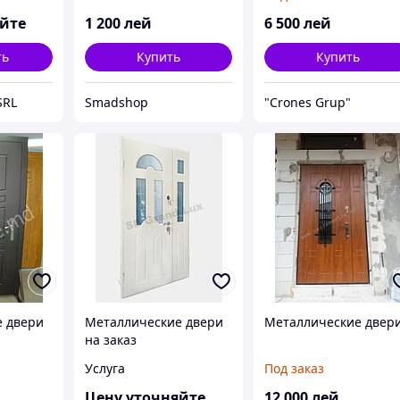
яйте
1 200
лей
6 500
лей
ть
Купить
Купить
SRL
Smadshop
"Crones Grup"
е двери
Металлические двери
Металлические двер
на заказ
Услуга
Под заказ
Цену уточняйте
12 000
лей