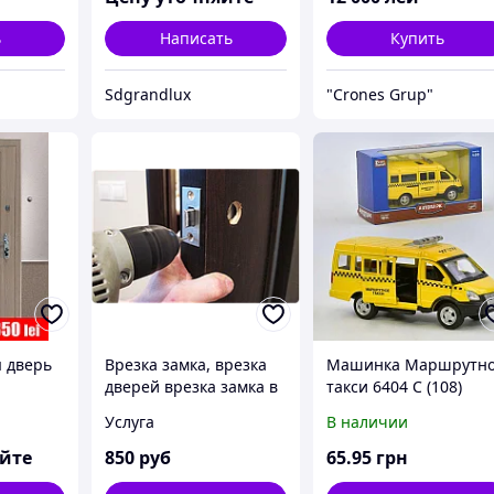
ь
Написать
Купить
Sdgrandlux
"Crones Grup"
 дверь
Врезка замка, врезка
Машинка Маршрутн
дверей врезка замка в
такси 6404 С (108)
Омске
инерционная, двери
Услуга
В наличии
открываются, в
коробке
яйте
850
руб
65
.95
грн