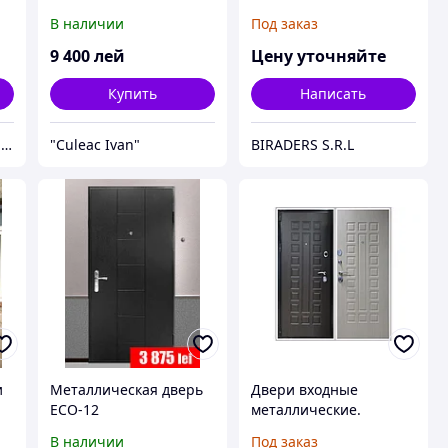
В наличии
Под заказ
9 400
лей
Цену уточняйте
Купить
Написать
Завод металлических изделий «Сталь и Ко»
"Culeac Ivan"
BIRADERS S.R.L
и
Металлическая дверь
Двери входные
ECO-12
металлические.
В наличии
Под заказ