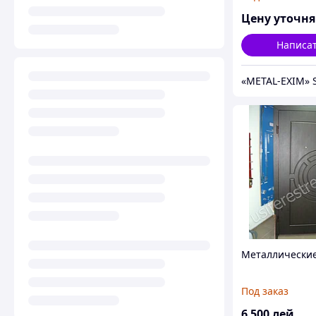
Цену уточн
Написа
«METAL-EXIM» 
Металлически
Под заказ
6 500
лей