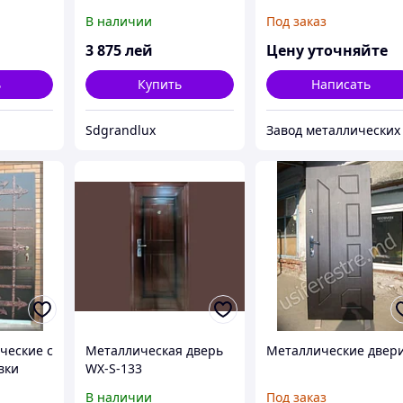
В наличии
Под заказ
3 875
лей
Цену уточняйте
ь
Купить
Написать
Sdgrandlux
ческие с
Металлическая дверь
Металлические двер
вки
WX-S-133
В наличии
Под заказ