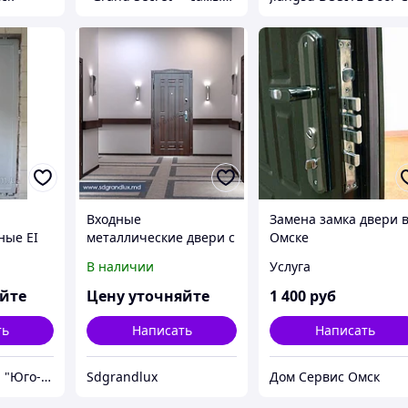
Входные
Замена замка двери 
ные ЕІ
металлические двери с
Омске
панелями МДФ в
В наличии
Услуга
Молдове. Купить от
проивзодителя. Usi
яйте
Цену уточняйте
1 400
руб
metalice
ть
Написать
Написать
ООО Компания "Юго-Восток"
Sdgrandlux
Дом Сервис Омск