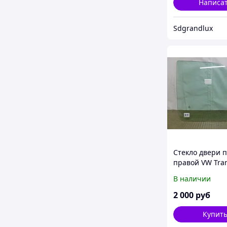
Написа
Sdgrandlux
Стекло двери 
правой VW Tran
T5 T6
В наличии
2 000
руб
Купит