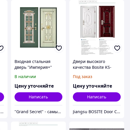
Входная стальная
Двери высокого
дверь "Империя+"
качества Bosite KS-
W33, KS-W34
В наличии
Под заказ
Цену уточняйте
Цену уточняйте
Написать
Написать
Завод металлических изделий «Сталь и Ко»
"Grand Secret" - cамый большой специализированный Showroom в Молдове
Jiangsu BOSITE Door Co. Ltd