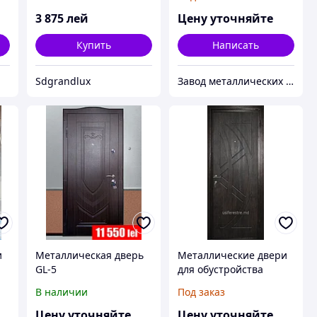
3 875
лей
Цену уточняйте
Купить
Написать
Sdgrandlux
Завод металлических изделий «Сталь и Ко»
и
Металлическая дверь
Металлические двери
GL-5
для обустройства
жилых домов, офисов,
В наличии
Под заказ
квартир и других
объектов.
Цену уточняйте
Цену уточняйте