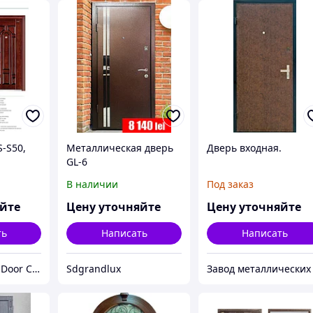
S-S50,
Металлическая дверь
Дверь входная.
GL-6
В наличии
Под заказ
яйте
Цену уточняйте
Цену уточняйте
ть
Написать
Написать
Jiangsu BOSITE Door Co. Ltd
Sdgrandlux