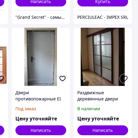
Написать
Купить
"Grand Secret" - cамый большой специализированный Showroom в Молдове
PERCIULEAC - IMPEX SRL
Двери
Раздвижные
противопожарные ЕІ
деревянные двери
60
Под заказ
В наличии
Цену уточняйте
Цену уточняйте
Написать
Написать