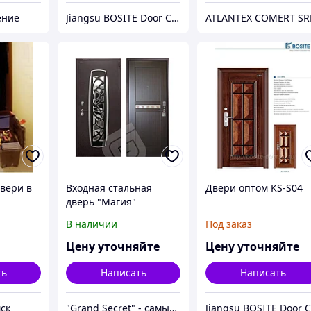
ение
Jiangsu BOSITE Door Co. Ltd
ATLANTEX COMERT SR
двери в
Входная стальная
Двери оптом KS-S04
дверь "Магия"
В наличии
Под заказ
Цену уточняйте
Цену уточняйте
ть
Написать
Написать
ск
"Grand Secret" - cамый большой специализированный Showroom в Молдове