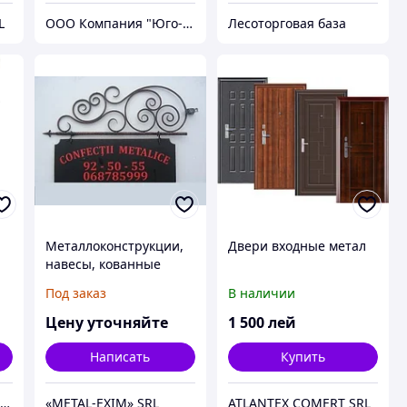
L
ООО Компания "Юго-Восток"
Лесоторговая база
Металлоконструкции,
Двери входные метал
навесы, кованные
изделия, ворота,
Под заказ
В наличии
перила, железные
двери, кованная
Цену уточняйте
1 500
лей
мебель
Написать
Купить
Jiangsu BOSITE Door Co. Ltd
«METAL-EXIM» SRL
ATLANTEX COMERT SRL