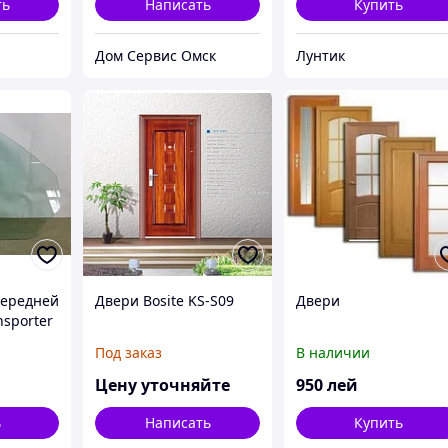
ть
Написать
Купить
Дом Сервис Омск
Лунтик
передней
Двери Bosite KS-S09
Двери
sporter
Под заказ
В наличии
Цену уточняйте
950
лей
ь
Написать
Купить