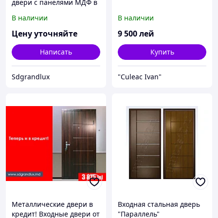
двери с панелями МДФ в
Молдове. Купить от
В наличии
В наличии
проивзодителя. Usi
metalice
Цену уточняйте
9 500
лей
Написать
Купить
Sdgrandlux
"Culeac Ivan"
Металлические двери в
Входная стальная дверь
кредит! Входные двери от
"Параллель"