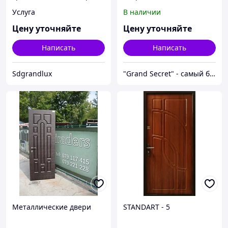
производителя. Usi
Услуга
В наличии
metalice de intrare in
credit
Цену уточняйте
Цену уточняйте
Написать
Написать
Sdgrandlux
"Grand Secret" - cамый большой специализированный Showroom в Молдове
Металлические двери
STANDART - 5