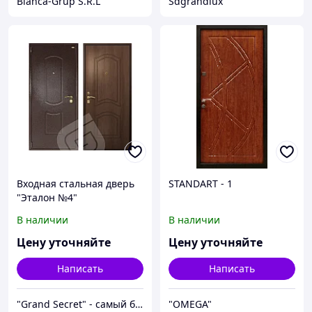
Bianca-Grup S.R.L
Sdgrandlux
Входная стальная дверь
STANDART - 1
"Эталон №4"
В наличии
В наличии
Цену уточняйте
Цену уточняйте
Написать
Написать
"Grand Secret" - cамый большой специализированный Showroom в Молдове
"OMEGA"