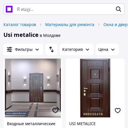
Каталог товаров
Материалы для ремонта
Окна и две
Usi metalice
в Молдове
Фильтры
Категория
Цена
Входные металлические
USI METALICE