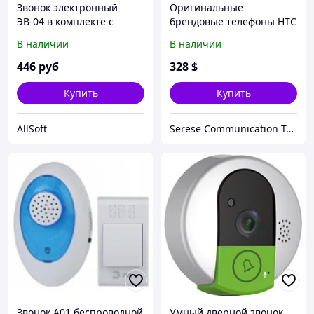
Звонок электронный
Оригинальные
ЭВ-04 в комплекте с
брендовые телефоны HTC
кнопкой звонковой,
A6363 Legend (G6)
В наличии
В наличии
УХЛ4.2, 220В, 8А, IP20,
88*70*37мм белый/п
446
руб
328
$
Купить
Купить
AllSoft
Serese Communication Technology Co. Ltd
Звонок A01 беспроводной
Умный дверной звонок