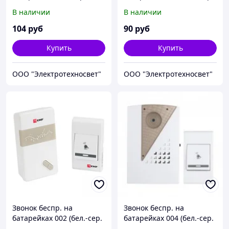
бел. 36 мелод. с индик.
36 мелод. с индик. 2х1,5В
В наличии
В наличии
3х1,5В ААA дист. 80м.) EKF
АА дист. 80м.) EKF
104
руб
90
руб
Купить
Купить
ООО "Электротехносвет"
ООО "Электротехносвет"
Звонок беспр. на
Звонок беспр. на
батарейках 002 (бел.-сер.
батарейках 004 (бел.-сер.
36 мелод. с индик. 3х1,5В
36 мелод. с индик. 2х1,5В