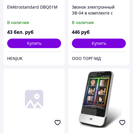
Elektrostandard DBQ01M
Звонок электронный
ЭВ-04 в комплекте с
кнопкой звонковой,
В наличии
В наличии
УХЛ4.2, 220В, 8А, IP20,
88*70*37мм белый/п
43
бел. руб
446
руб
Купить
Купить
HENJUK
ООО ТОРГ-МД