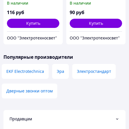
В наличии
В наличии
ААA дист. 80м.) EKF
АA дист. 80м.) EKF
116
руб
90
руб
Купить
Купить
ООО "Электротехносвет"
ООО "Электротехносвет"
Популярные производители
EKF Electrotechnica
Эра
Электростандарт
Дверные звонки оптом
Продавцам