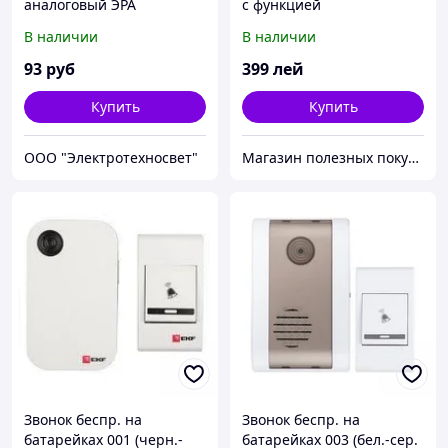
аналоговый ЭРА
с функцией
видеонаблюдения
В наличии
В наличии
93
руб
399
лей
Купить
Купить
ООО "Электротехносвет"
Магазин полезных покупок "Goodbuy"
Звонок беспр. на
Звонок беспр. на
батарейках 001 (черн.-
батарейках 003 (бел.-сер.