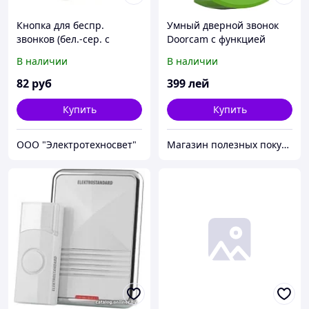
Кнопка для беспр.
Умный дверной звонок
звонков (бел.-сер. с
Doorcam с функцией
индик.) EKF
видеонаблюдения
В наличии
В наличии
82
руб
399
лей
Купить
Купить
ООО "Электротехносвет"
Магазин полезных покупок "Goodbuy"