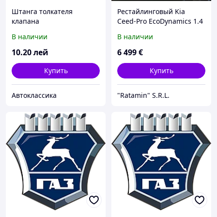
Штанга толкателя
Рестайлинговый Kia
клапана
Ceed-Pro EcoDynamics 1.4
ВОЛГА,ГАЗЕЛЬ(дв.402,421
л. (109 л.с. | 80 кВт) 2010
В наличии
В наличии
6),УАЗ АИ-92 (компл.8
г.в. с пробегом 52000 км.
шт.+ рег.винты) (пр-во
10
.20
лей
6 499
€
УМЗ)
Купить
Купить
Автоклассика
"Ratamin" S.R.L.