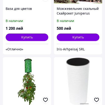
Ваза для цветов
Можжевельник скальный
Скайрокет Juniperus
scopulorum
В наличии
В наличии
1 200
лей
500
лей
Купить
Купить
«Отлично»
Iris-Arhpeisaj SRL