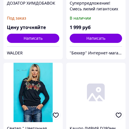
ДОЗАТОР ХИМДОБАВОК
Суперпредложение!
Смесь лилий гигантских
Ориенталь
Под заказ
В наличии
Цену уточняйте
1 999
руб
Написать
Написать
WALDER
"Беккер" Интернет-магазин
Свитер " Цветочная
Кашпо ЛИВИЯ D280мм