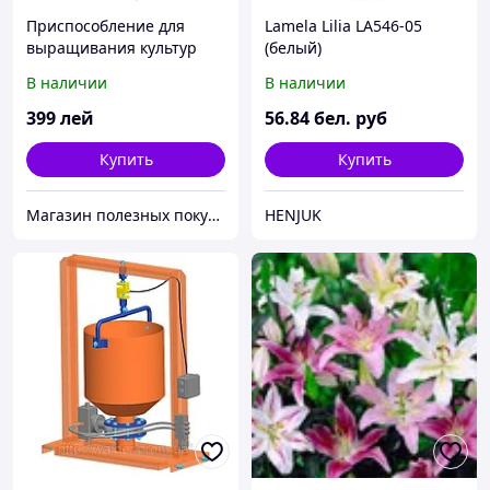
Приспособление для
Lamela Lilia LA546-05
выращивания культур
(белый)
«Плантация» (Topsy Turvy
В наличии
В наличии
Tomato Planter)
399
лей
56
.84
бел. руб
Купить
Купить
Магазин полезных покупок "Goodbuy"
HENJUK