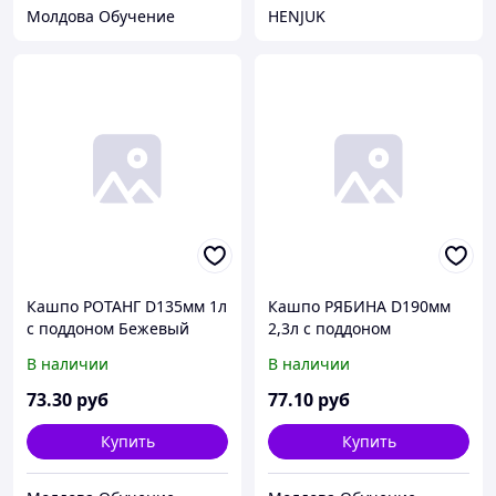
Молдова Обучение
HENJUK
Кашпо РОТАНГ D135мм 1л
Кашпо РЯБИНА D190мм
с поддоном Бежевый
2,3л с поддоном
ротанг 135x120x135
Терракотовый
В наличии
В наличии
40шт./уп.
190x150x190 32шт./уп.
73
.30
руб
77
.10
руб
Купить
Купить