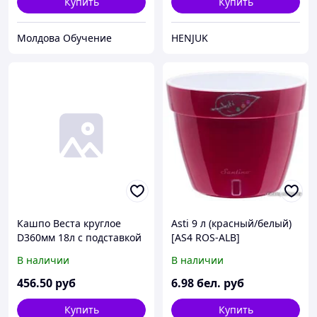
Купить
Купить
Молдова Обучение
HENJUK
Кашпо Веста круглое
Asti 9 л (красный/белый)
D360мм 18л с подставкой
[AS4 ROS-ALB]
Бронза 360x280x360 5шт./
В наличии
В наличии
уп.
456
.50
руб
6
.98
бел. руб
Купить
Купить