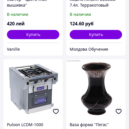
вышивка"
7.4л. Терракотовый
280x210x280 20шт./уп.
В наличии
В наличии
420
лей
124
.60
руб
Купить
Купить
Vanille
Молдова Обучение
Puloon LCDM-1000
Ваза форма "Пегас"