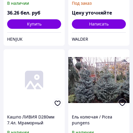
В наличии
Под заказ
36
.26
бел. руб
Цену уточняйте
Купить
Написать
HENJUK
WALDER
Кашпо ЛИВИЯ D280мм
Ель колючая / Picea
7.4л. Мраморный
pungens
280x210x280 20шт./уп.
В наличии
В наличии