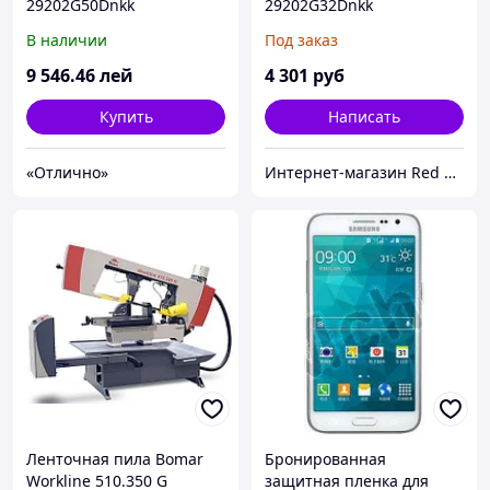
29202G50Dnkk
29202G32Dnkk
(NX.MGREU.006)
NX.MGREU.007
В наличии
Под заказ
9 546
.46
лей
4 301
руб
Купить
Написать
«Отлично»
Интернет-магазин Red Storm
Ленточная пила Bomar
Бронированная
Workline 510.350 G
защитная пленка для