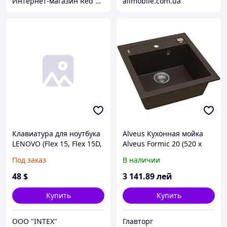
Интернет-магазин Red Storm
allmobile.com.ua
Клавиатура для ноутбука
Alveus Кухонная мойка
LENOVO (Flex 15, Flex 15D,
Alveus Formic 20 (520 x
G500s, G505s, S510p) rus,
510 x 200 1x) G03M
Под заказ
В наличии
black, silver frame,
chocolate(1103764)
подсветка клавиш
48
$
3 141
.89
лей
Купить
Купить
OOO "INTEX"
Главторг