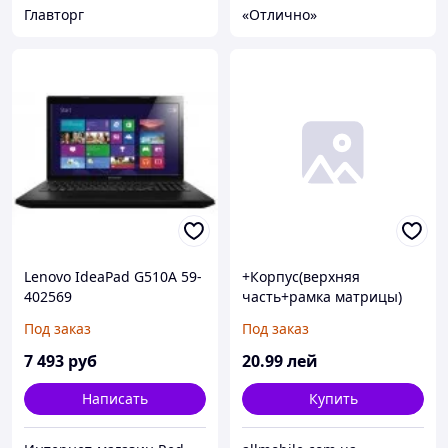
Главторг
«Отлично»
Lenovo IdeaPad G510A 59-
+Корпус(верхняя
402569
часть+рамка матрицы)
Lenovo G500/ G505/ G510
Под заказ
Под заказ
7 493
руб
20
.99
лей
Написать
Купить