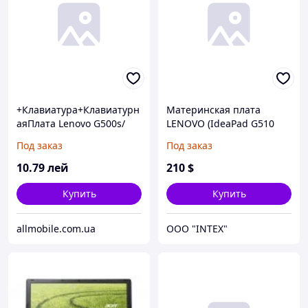
+Клавиатура+Клавиатурн
Материнская плата
аяПлата Lenovo G500s/
LENOVO (IdeaPad G510
G505s/ S510p/ Flex 15
series; Compal (LA-9641P),
Под заказ
Под заказ
чёрная+русский+рамка
DH82HM86 SR17E,
серая оригин
DIS(216-0841000, 1Gb),
10
.79
лей
210
$
with HDMI)
Купить
Купить
allmobile.com.ua
OOO "INTEX"