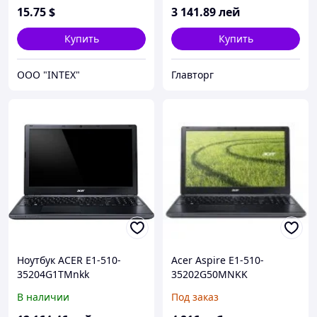
15
.75
$
3 141
.89
лей
Купить
Купить
OOO "INTEX"
Главторг
Ноутбук ACER E1-510-
Acer Aspire E1-510-
35204G1TMnkk
35202G50MNKK
(NX.MGREU.021)
NX.MGREU.010
В наличии
Под заказ