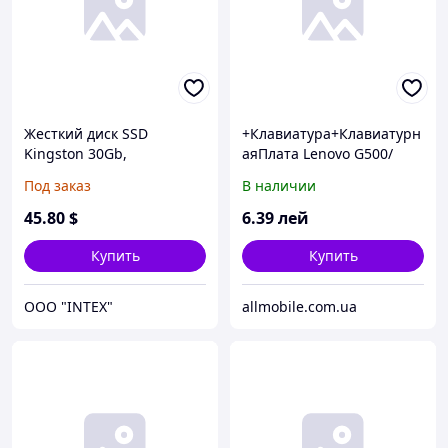
Жесткий диск SSD
+Клавиатура+Клавиатурн
Kingston 30Gb,
аяПлата Lenovo G500/
SMS200S3/30G, SSDNow
G505/ G510/ G700/ G710
Под заказ
В наличии
mS200, mSATA!!! MLC, 2.5",
чёрная+русский OEM
зап/чт. - 510/550Мб/с
45
.80
$
6
.39
лей
Купить
Купить
OOO "INTEX"
allmobile.com.ua