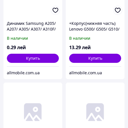
Динамик Samsung A205/
+Корпус(нижняя часть)
A207/ A305/ A307/ A310F/
Lenovo G500/ G505/ G510/
A510/ J106F/ J320H/ J330/
G590
В наличии
В наличии
J510F/ J710F/ G550/ G610
0
.29
лей
13
.29
лей
Купить
Купить
allmobile.com.ua
allmobile.com.ua