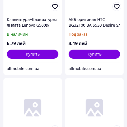
Клавиатура+Клавиатурна
АКБ оригинал HTC
яПлата Lenovo G500s/
BG32100 BA S530 Desire S/
G505s/ S510p/ Flex 15
Desire Z/ G12/ S510e (1450
В наличии
Под заказ
чёрная+русский+рамка
mAh)
OEM
6
.79
лей
4
.19
лей
Купить
Купить
allmobile.com.ua
allmobile.com.ua