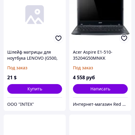
Шлейф матрицы для
Acer Aspire E1-510-
ноутбука LENOVO (G500,
35204G50MNKK
G505, G510), LED, разъем
NX.MGREU.011
Под заказ
Под заказ
под камеру (MB: DIS)
21
$
4 558
руб
Купить
Написать
OOO "INTEX"
Интернет-магазин Red Storm