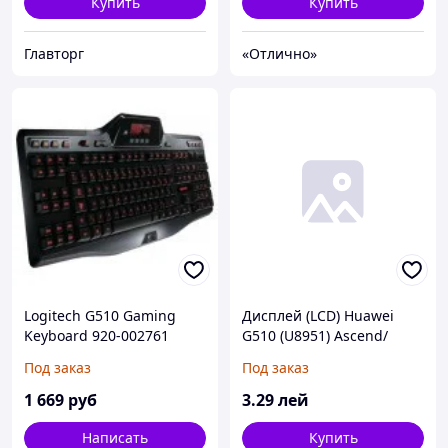
Купить
Купить
Главторг
«Отлично»
Logitech G510 Gaming
Дисплей (LCD) Huawei
Keyboard 920-002761
G510 (U8951) Ascend/
G525 (G525- U00), 109*60,
Под заказ
Под заказ
24 pin
1 669
руб
3
.29
лей
Написать
Купить