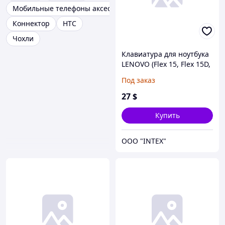
Мобильные телефоны аксессуары
Коннектор
HTC
Чохли
Клавиатура для ноутбука
LENOVO (Flex 15, Flex 15D,
G500s, G505s, S510p) rus,
Под заказ
black, silver frame
27
$
Купить
OOO "INTEX"