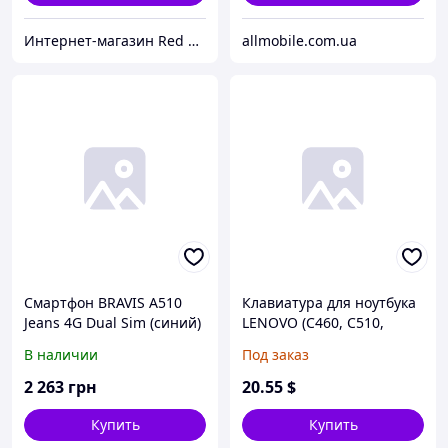
Интернет-магазин Red Storm
allmobile.com.ua
Смартфон BRAVIS A510
Клавиатура для ноутбука
Jeans 4G Dual Sim (синий)
LENOVO (C460, C510,
G430, G450, G530, U330,
В наличии
Под заказ
Y430, Y530, Y730) rus,
black
2 263
грн
20
.55
$
Купить
Купить