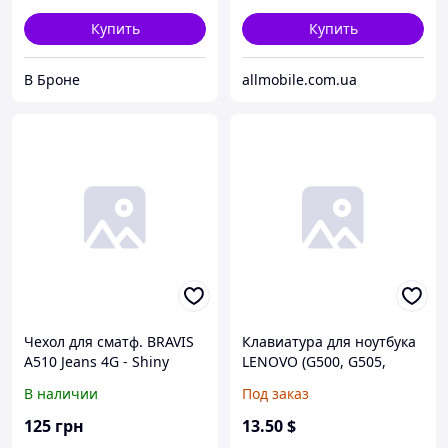
Купить
Купить
В Броне
allmobile.com.ua
Чехол для сматф. BRAVIS
Клавиатура для ноутбука
A510 Jeans 4G - Shiny
LENOVO (G500, G505,
(Blue)
G510, G700, G710) rus,
В наличии
Под заказ
black
125
грн
13
.50
$