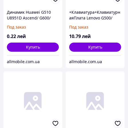
Динамик Huawei G510
+Клавиатура+Клавиатурн
U8951D Ascend/ G600/
аяПлата Lenovo G500/
Y300
G505/ G510/ G700/ G710
Под заказ
Под заказ
чёрная+русский
оригинал
0
.22
лей
10
.79
лей
Купить
Купить
allmobile.com.ua
allmobile.com.ua