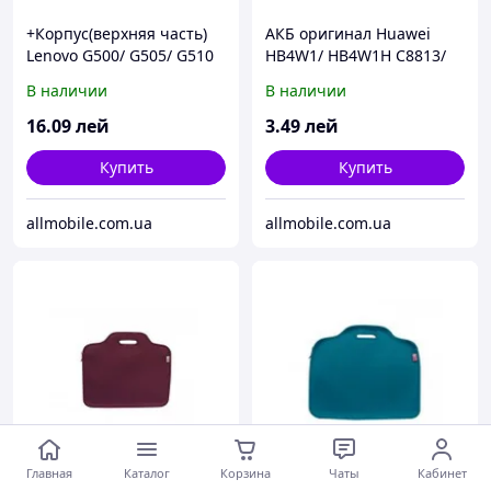
+Корпус(верхняя часть)
АКБ оригинал Huawei
Lenovo G500/ G505/ G510
HB4W1/ HB4W1H C8813/
G510/ G520/ G525/ H867G/
В наличии
В наличии
U8686/ U8685/ U8951/
Y210/
16
.09
лей
3
.49
лей
Купить
Купить
allmobile.com.ua
allmobile.com.ua
Главная
Каталог
Корзина
Чаты
Кабинет