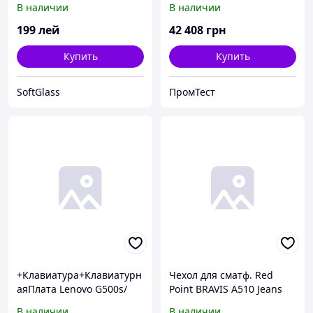
В наличии
В наличии
199
лей
42 408
грн
Купить
Купить
SoftGlass
ПромТест
+Клавиатура+Клавиатурн
Чехол для сматф. Red
аяПлата Lenovo G500s/
Point BRAVIS A510 Jeans
G505s/ S510p/ Flex 15
4G - Flip case (Blue)
В наличии
В наличии