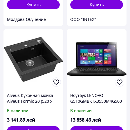
Купить
Купить
Молдова Обучение
OOO "INTEX"
Alveus Кухонная мойка
Ноутбук LENOVO
Alveus Formic 20 (520 x
G510GMBKTX3550M4G500
510 x 200 1x) G05M
R8EUA (59-400562)
В наличии
В наличии
twilight(1103766)
3 141
.89
лей
13 858
.46
лей