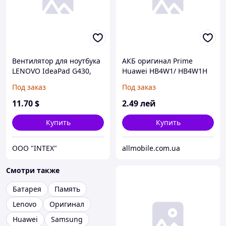
Вентилятор для ноутбука
АКБ оригинал Prime
LENOVO IdeaPad G430,
Huawei HB4W1/ HB4W1H
G530, G510, Y430; ACER
C8813/ G510/ G520/
Под заказ
Под заказ
ASPIRE 5220, 5310, 5315,
U8686/ U8685/ U8951/
5320, 5520, 5710, 5715,
Y210/ Y530*
11
.70
$
2
.49
лей
5720, 7220, 7320, 7520,
7720;
Купить
Купить
OOO "INTEX"
allmobile.com.ua
Смотри также
Батарея
Память
Lenovo
Оригинал
Huawei
Samsung