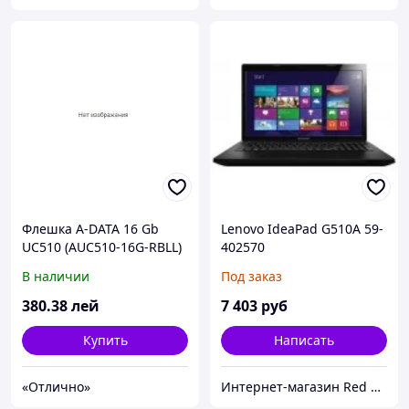
Флешка A-DATA 16 Gb
Lenovo IdeaPad G510A 59-
UC510 (AUC510-16G-RBLL)
402570
Blue
В наличии
Под заказ
380
.38
лей
7 403
руб
Купить
Написать
«Отлично»
Интернет-магазин Red Storm