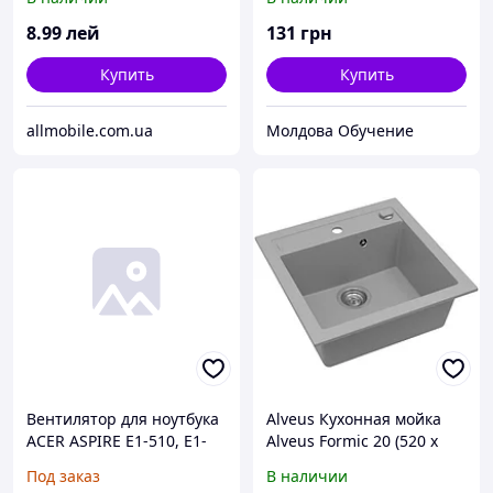
чёрная+русский+рамка
оригинал
8
.99
лей
131
грн
Купить
Купить
allmobile.com.ua
Молдова Обучение
Вентилятор для ноутбука
Alveus Кухонная мойка
ACER ASPIRE E1-510, E1-
Alveus Formic 20 (520 x
510P (MF60070V1-C250-
510 x 200 1x) G04M
Под заказ
В наличии
G99) (Кулер)
steell(1103762)