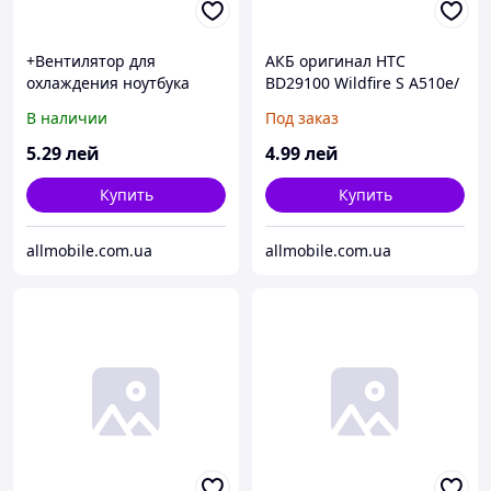
+Вентилятор для
АКБ оригинал HTC
охлаждения ноутбука
BD29100 Wildfire S A510e/
Lenovo IdeaPad G400/
G13/ HD7/ HD3
В наличии
Под заказ
G500/ G405/ G505/ G500A/
G490/ G410/ G510 4pin
5
.29
лей
4
.99
лей
Купить
Купить
allmobile.com.ua
allmobile.com.ua