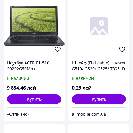
Ноутбук ACER E1-510-
Шлейф (Flat cable) Huawei
29202G50Mnkk
G510/ G520/ G525/ T8951D
(NX.MGREU.008)
с кнопкой включения,
В наличии
В наличии
кнопками громкости*
9 854
.46
лей
0
.29
лей
Купить
Купить
«Отлично»
allmobile.com.ua