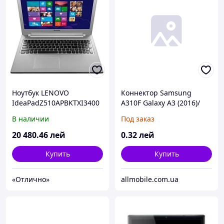
Ноутбук LENOVO
Коннектор Samsung
IdeaPadZ510APBKTXI3400
A310F Galaxy A3 (2016)/
0M6G1TBR8EUA
A510F/ A710F/ G920F/
В наличии
Под заказ
(59400494)
G928/ N920
20 480
.46
лей
0
.32
лей
Купить
Купить
«Отлично»
allmobile.com.ua