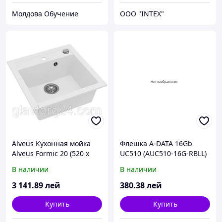
Молдова Обучение
OOO "INTEX"
Alveus Кухонная мойка
Флешка A-DATA 16Gb
Alveus Formic 20 (520 x
UC510 (AUC510-16G-RBLL)
510 x 200 1x) G01M
Titanium
В наличии
В наличии
pearl(1103750)
3 141
.89
лей
380
.38
лей
Купить
Купить