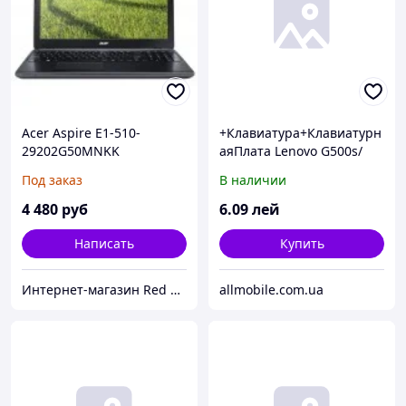
Acer Aspire E1-510-
+Клавиатура+Клавиатурн
29202G50MNKK
аяПлата Lenovo G500s/
NX.MGREU.008
G505s/ S510p/ Flex 15
Под заказ
В наличии
чёрная+русский+рамка
OEM
4 480
руб
6
.09
лей
Написать
Купить
Интернет-магазин Red Storm
allmobile.com.ua