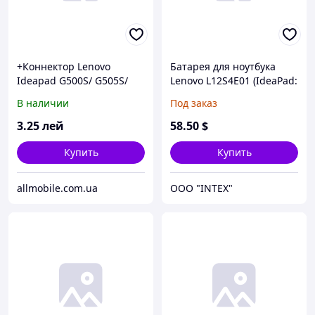
+Коннектор Lenovo
Батарея для ноутбука
Ideapad G500S/ G505S/
Lenovo L12S4E01 (IdeaPad:
G510S/ Z501+кабель
G40, G50, G405s, G410s,
В наличии
Под заказ
G505s, G510s, S510p, G70
series) 14.8V 2600mAh
3
.25
лей
58
.50
$
Black
Купить
Купить
allmobile.com.ua
OOO "INTEX"