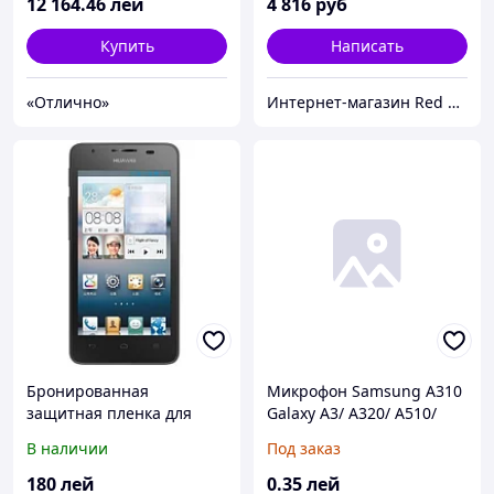
12 164
.46
лей
4 816
руб
Купить
Написать
«Отлично»
Интернет-магазин Red Storm
Бронированная
Микрофон Samsung A310
защитная пленка для
Galaxy A3/ A320/ A510/
экрана Huawei Ascend
A520/ A710/ A720/ J120/
В наличии
Под заказ
G510
J200/ J510/ J700/ J710F/
G930/
180
лей
0
.35
лей