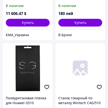
Samsung SM-G510F
В наличии
В наличии
11 606
.47
$
180
лей
Купить
Купить
КМА_Украина
В Броне
Полиуретановая пленка
Станок токарный по
для Huawei G510
металлу Wintech C4G/510
(BSM-550E)