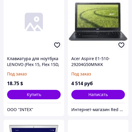
Клавиатура для ноутбука
Acer Aspire E1-510-
LENOVO (Flex 15, Flex 15D,
29204G50MNKK
G500s, G505s, S510p) rus,
NX.MGREU.009
Под заказ
Под заказ
black, black frame
18
.75
$
4 514
руб
Купить
Написать
OOO "INTEX"
Интернет-магазин Red Storm