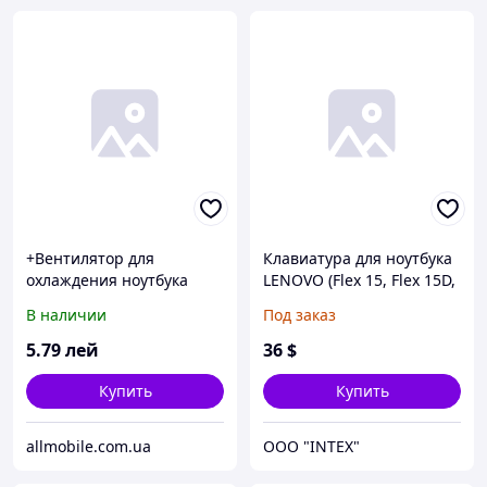
+Вентилятор для
Клавиатура для ноутбука
охлаждения ноутбука
LENOVO (Flex 15, Flex 15D,
Lenovo IdeaPad G430/
G500s, G505s, S510p) rus,
В наличии
Под заказ
G530/ Y430/ G510 / ACER
black, black frame,
ASPIRE 5220 3pin
подсветка клавиш
5
.79
лей
36
$
Купить
Купить
allmobile.com.ua
OOO "INTEX"