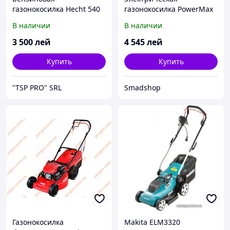
газонокосилка Hecht 540
газонокосилка PowerMax
42 E
В наличии
В наличии
3 500
лей
4 545
лей
Купить
Купить
"TSP PRO" SRL
Smadshop
Газонокосилка
Makita ELM3320