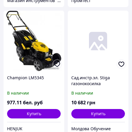
Магазин инструментов "Домовичок"
ПромТест
Champion LM5345
Сад.инстр.эл. Stiga
газонокосилка
бензиновая, самоходная
В наличии
В наличии
Collector46S
977
.11
бел. руб
10 682
грн
Купить
Купить
HENJUK
Молдова Обучение