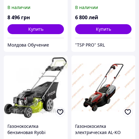
бензиновая 3кВт, 457мм.
В наличии
В наличии
8 496
грн
6 800
лей
Купить
Купить
Молдова Обучение
"TSP PRO" SRL
Газонокосилка
Газонокосилка
бензиновая Ryobi
электрическая AL-KO
RLM5317SME
Classic RSM 3.22SE