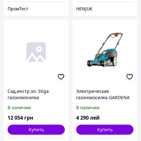
ПромТест
HENJUK
Сад.инстр.эл. Stiga
Электрическая
газонокосилка
газонокосилка GARDENA
бензиновая, самоход.
PowerMax 42 E
В наличии
В наличии
Collector46SB
12 054
грн
4 290
лей
Купить
Купить