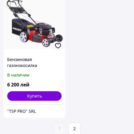
Бензиновая
газонокосилка
самоходная Hecht 5481 RX
В наличии
5 в 1
6 200
лей
Купить
"TSP PRO" SRL
1
2