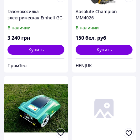
Газонокосилка
Absolute Champion
электрическая Einhell GC-
MM4026
EM1536
В наличии
В наличии
3 240
грн
150
бел. руб
Купить
Купить
ПромТест
HENJUK