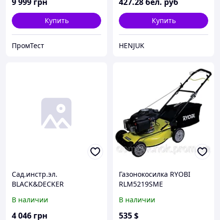
9 999
грн
427
.28
бел. руб
Купить
Купить
ПромТест
HENJUK
Сад.инстр.эл.
Газонокосилка RYOBI
BLACK&DECKER
RLM5219SME
газонокосилка
В наличии
В наличии
электрическая BEMW451
4 046
грн
535
$