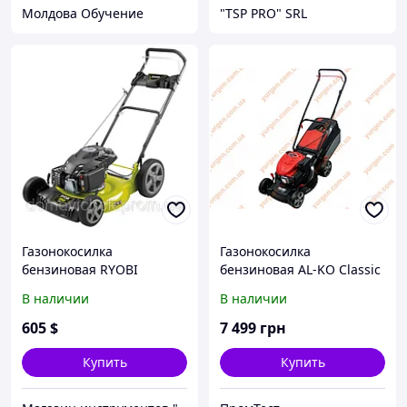
Молдова Обучение
"TSP PRO" SRL
Газонокосилка
Газонокосилка
бензиновая RYOBI
бензиновая AL-KO Classic
RLM1956MEB
4.66 P-A Edition
В наличии
В наличии
605
$
7 499
грн
Купить
Купить