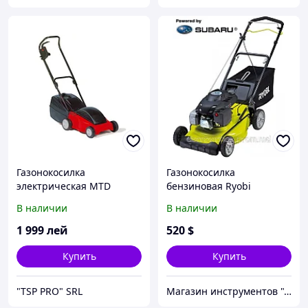
Газонокосилка
Газонокосилка
электрическая MTD
бензиновая Ryobi
RLM4614SME
В наличии
В наличии
1 999
лей
520
$
Купить
Купить
"TSP PRO" SRL
Магазин инструментов "Домовичок"