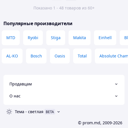
Показано 1 - 48 товаров из 60+
Популярные производители
MTD
Ryobi
Stiga
Makita
Einhell
B
AL-KO
Bosch
Oasis
Total
Absolute Cha
Продавцам
О нас
Тема
-
светлая
BETA
© prom.md, 2009-2026