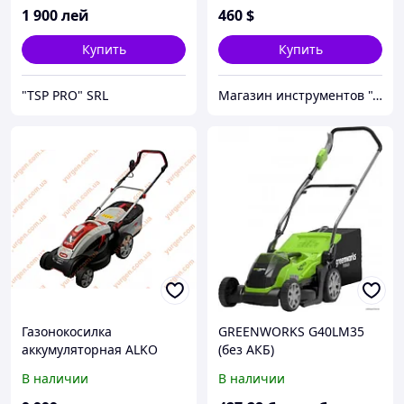
1 900
лей
460
$
Купить
Купить
"TSP PRO" SRL
Магазин инструментов "Домовичок"
Газонокосилка
GREENWORKS G40LM35
аккумуляторная ALKO
(без АКБ)
Moweo 3.85 Li
В наличии
В наличии