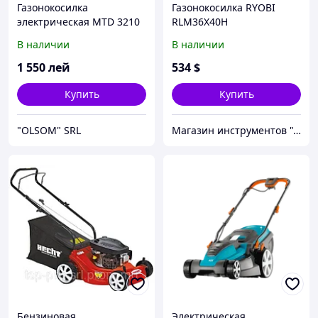
Газонокосилка
Газонокосилка RYOBI
электрическая MTD 3210
RLM36X40H
E
В наличии
В наличии
1 550
лей
534
$
Купить
Купить
"OLSOM" SRL
Магазин инструментов "Домовичок"
Бензиновая
Электрическая