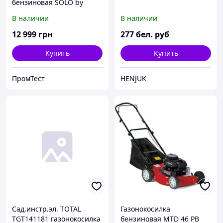
бензиновая SOLO by
ALKO 5219SP-A
В наличии
В наличии
12 999
грн
277
бел. руб
Купить
Купить
ПромТест
HENJUK
Сад.инстр.эл. TOTAL
Газонокосилка
TGT141181 газонокосилка
бензиновая MTD 46 PB