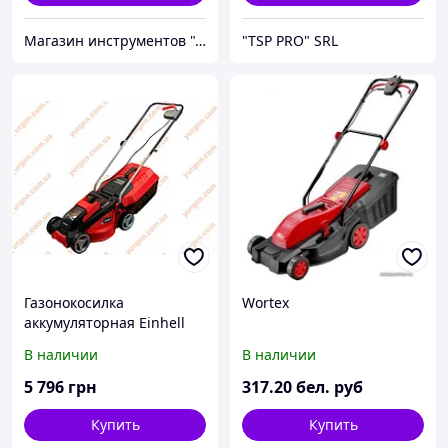
Магазин инструментов "Домовичок"
"TSP PRO" SRL
Газонокосилка
Wortex
аккумуляторная Einhell
GE-CM 18/30 Li
В наличии
В наличии
5 796
грн
317
.20
бел. руб
Купить
Купить