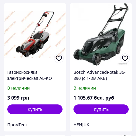
Газонокосилка
Bosch AdvancedRotak 36-
электрическая AL-KO
890 (с 1-им АКБ)
Classic 3.82SE
В наличии
В наличии
3 099
грн
1 105
.67
бел. руб
Купить
Купить
ПромТест
HENJUK