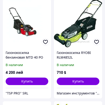
Газонокосилка
Газонокосилка RYOBI
бензиновая MTD 40 PO
RLM4852L
В наличии
В наличии
4 200
лей
710
$
Купить
Купить
"TSP PRO" SRL
Магазин инструментов "Домовичок"