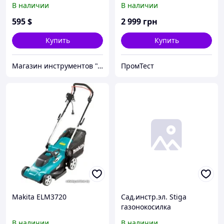
В наличии
В наличии
595
$
2 999
грн
Купить
Купить
Магазин инструментов "Домовичок"
ПромТест
Makita ELM3720
Сад.инстр.эл. Stiga
газонокосилка
бензиновая Collector46B
В наличии
В наличии