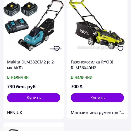
Makita DLM382CM2 (с 2-
Газонокосилка RYOBI
мя АКБ)
RLM36X40H2
В наличии
В наличии
730
бел. руб
700
$
Купить
Купить
HENJUK
Магазин инструментов "Домовичок"