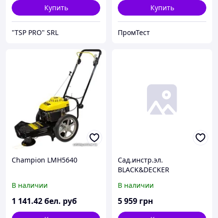
Купить
Купить
"TSP PRO" SRL
ПромТест
Champion LMH5640
Сад.инстр.эл.
BLACK&DECKER
газонокосилка
В наличии
В наличии
электрическая
BEMW481BH
1 141
.42
бел. руб
5 959
грн