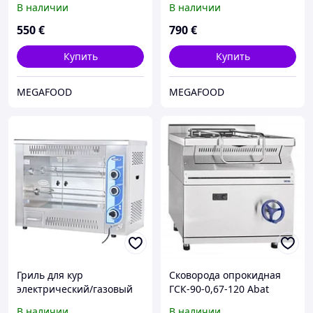
В наличии
В наличии
550
€
790
€
Купить
Купить
MEGAFOOD
MEGAFOOD
Гриль для кур
Сковорода опрокидная
электрический/газовый
ГСК-90-0,67-120 Abat
(на 9 кур) Pimak М002
(газовая)
В наличии
В наличии