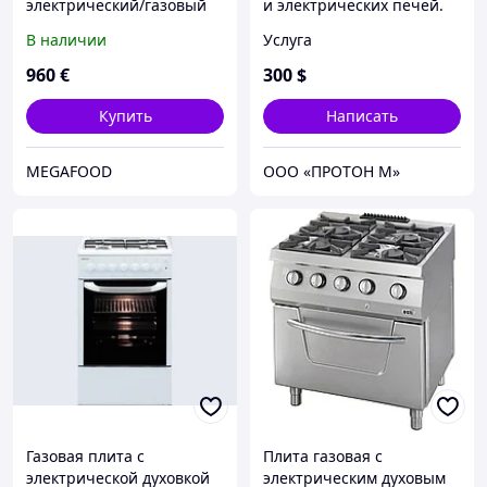
электрический/газовый
и электрических печей.
(на 15 кур) Pimak M004
Производство расчетов
В наличии
Услуга
960
€
300
$
Купить
Написать
MEGAFOOD
ООО «ПРОТОН М»
Газовая плита с
Плита газовая с
электрической духовкой
электрическим духовым