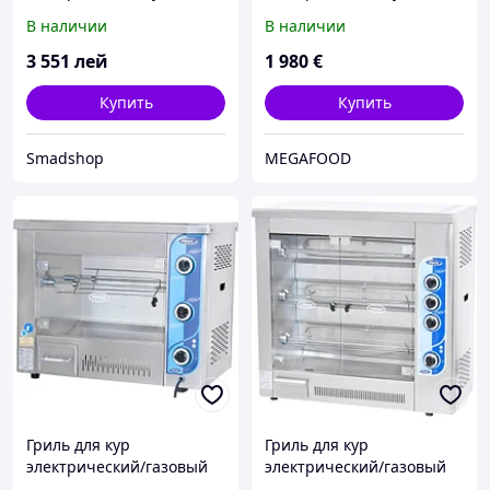
BEKO CS 51110
шкафом Ozti OSOGEF 8070
В наличии
В наличии
3 551
лей
1 980
€
Купить
Купить
Smadshop
MEGAFOOD
Гриль для кур
Гриль для кур
электрический/газовый
электрический/газовый
(на 6 куриц) Pimak М001
(на 12 кур) Pimak М003