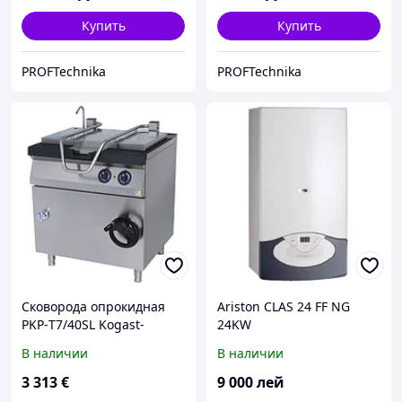
Купить
Купить
PROFTechnika
PROFTechnika
Сковорода опрокидная
Аriston CLAS 24 FF NG
PKP-Т7/40SL Kogast-
24KW
Kovinastroj (газовая)
В наличии
В наличии
3 313
€
9 000
лей