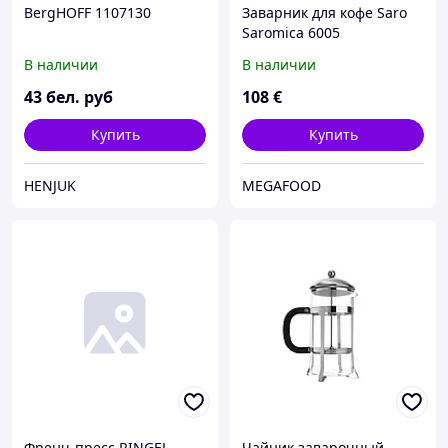
BergHOFF 1107130
Заварник для кофе Saro
Saromica 6005
В наличии
В наличии
43
бел. руб
108
€
Купить
Купить
HENJUK
MEGAFOOD
Френч-пресс RINGEL
Чайник заварочный