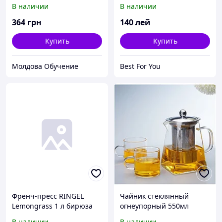
(RG-7317-800)
В наличии
В наличии
364
грн
140
лей
Купить
Купить
Молдова Обучение
Best For You
Френч-пресс RINGEL
Чайник стеклянный
Lemongrass 1 л бирюза
огнеупорный 550мл
(RG-7314-1000)
В наличии
В наличии