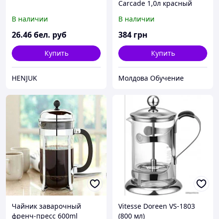
Сarcade 1,0л красный
(RG-7317-1000)
В наличии
В наличии
26
.46
бел. руб
384
грн
Купить
Купить
HENJUK
Молдова Обучение
Чайник заварочный
Vitesse Doreen VS-1803
френч-пресс 600ml
(800 мл)