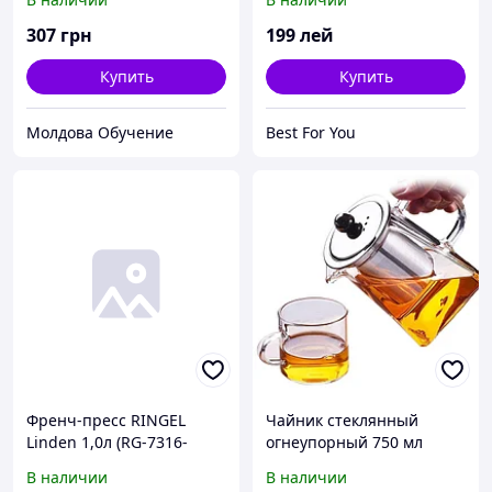
307
грн
199
лей
Купить
Купить
Молдова Обучение
Best For You
Френч-пресс RINGEL
Чайник стеклянный
Linden 1,0л (RG-7316-
огнеупорный 750 мл
1000)
В наличии
В наличии