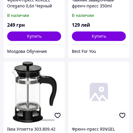
Oregano 0,6л Черный
френч-пресс 350ml
(RG-7305-600/1)
В наличии
В наличии
249
грн
129
лей
Купить
Купить
Молдова Обучение
Best For You
Ikea Упхетта 303.809.42
Френч-пресс RINGEL