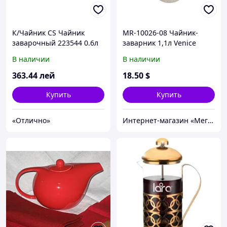
К/Чайник CS Чайник
MR-10026-08 Чайник-
заварочный 223544 0.6л
заварник 1,1л Venice
В наличии
В наличии
363
.44
лей
18
.50
$
Купить
Купить
«Отлично»
Интернет-магазин «Мега»