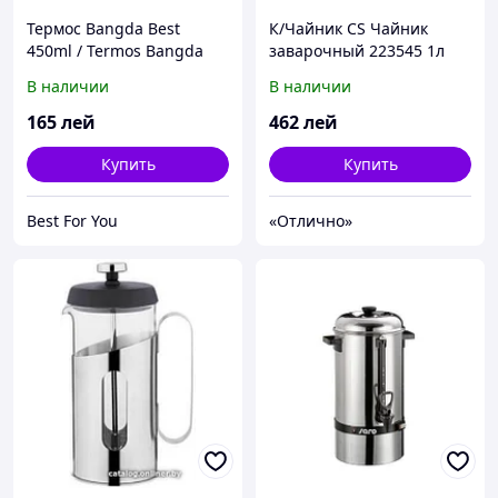
Термос Bangda Best
К/Чайник CS Чайник
450ml / Termos Bangda
заварочный 223545 1л
Best 450ml
В наличии
В наличии
165
лей
462
лей
Купить
Купить
Best For You
«Отлично»