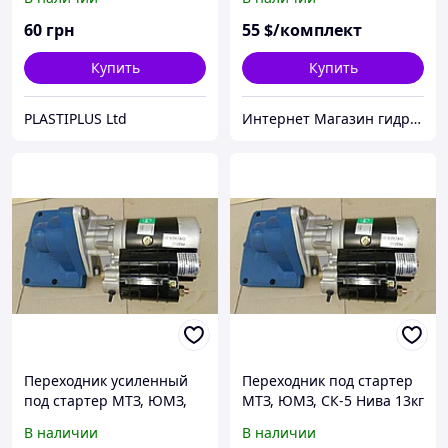
D16мм, патрон G4.
Черный
60
грн
55
$/комплект
Купить
Купить
PLASTIPLUS Ltd
Интернет Магазин гидравлических узлов
Переходник усиленный
Переходник под стартер
под стартер МТЗ, ЮМЗ,
МТЗ, ЮМЗ, СК-5 Нива 13кг
СК-5 Нива
В наличии
В наличии