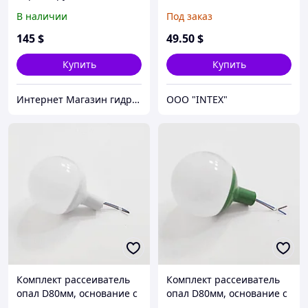
на стартер (МТЗ-80,
(Zenbook UX32) 19V, 3.42A,
В наличии
Под заказ
ЮМЗ-6, Т-150, Нива)
65W, 4.0*1.35мм
переходник + стартер
(комплект: адаптор +
145
$
49
.50
$
переходник)
Купить
Купить
Интернет Магазин гидравлических узлов
OOO "INTEX"
Комплект рассеиватель
Комплект рассеиватель
опал D80мм, основание с
опал D80мм, основание с
переходником на трубу
переходником на трубу