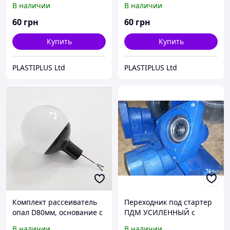
В наличии
В наличии
D16мм, патрон G4. Белый
D16мм, патрон G4.
Зеленый
60
грн
60
грн
Купить
Купить
PLASTIPLUS Ltd
PLASTIPLUS Ltd
Комплект рассеиватель
Переходник под стартер
опал D80мм, основание с
ПДМ УСИЛЕННЫЙ с
переходником на трубу
двумя подшипниками
В наличии
В наличии