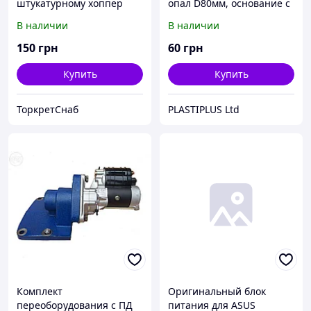
штукатурному хоппер
опал D80мм, основание с
ковшу "Торнадо"
переходником на трубу
В наличии
В наличии
D16мм, патрон G4.
Золотой
150
грн
60
грн
Купить
Купить
ТоркретСнаб
PLASTIPLUS Ltd
Комплект
Оригинальный блок
переоборудования с ПД
питания для ASUS