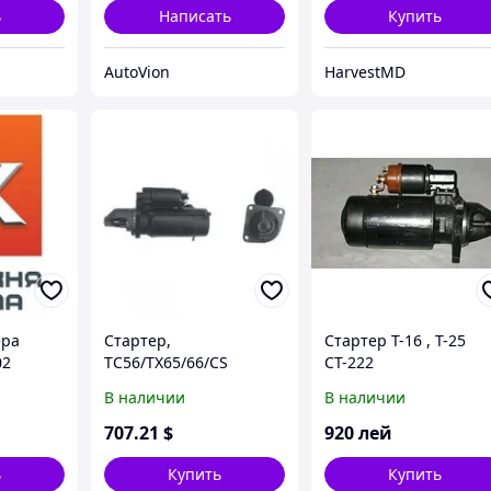
ь
Написать
Купить
AutoVion
HarvestMD
ера
Стартер,
Стартер Т-16 , Т-25
02
TC56/TX65/66/CS
СТ-222
В наличии
В наличии
707
.21
$
920
лей
ь
Купить
Купить