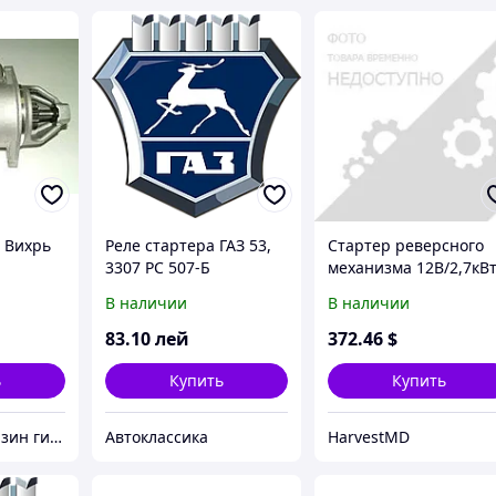
9 Вихрь
Реле стартера ГАЗ 53,
Стартер реверсного
3307 РС 507-Б
механизма 12В/2,7кВт
TC5080
В наличии
В наличии
83
.10
лей
372
.46
$
ь
Купить
Купить
Интернет Магазин гидравлических узлов
Автоклассика
HarvestMD