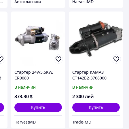
тернет Магазин гидравлических узлов
Автоклассика
HarvestMD
Стартер 24V/5.5KW,
Стартер КАМАЗ
З
CR9080
СТ142Б2-3708000
В наличии
В наличии
373
.30
$
2 300
лей
Купить
Купить
HarvestMD
Trade-MD