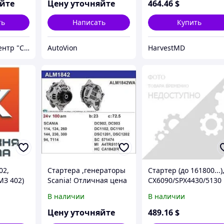
яйте
Цену уточняйте
464
.46
$
ть
Написать
Купить
Технический центр "Спецтехника"
AutoVion
HarvestMD
02,
Стартера ,генераторы
Стартер (до 161800...)
МЗ 402)
Scania! Отличная цена
CX6090/SPX4430/5130
В наличии
В наличии
Цену уточняйте
489
.16
$