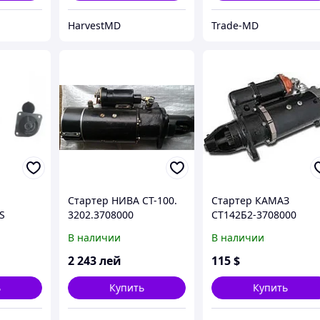
HarvestMD
Trade-MD
Стартер НИВА СТ-100.
Стартер КАМАЗ
S
3202.3708000
СТ142Б2-3708000
В наличии
В наличии
2 243
лей
115
$
ь
Купить
Купить