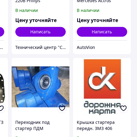
220В Philips
Mercedes Actros
В наличии
В наличии
Цену уточняйте
Цену уточняйте
Написать
Написать
тернет Магазин гидравлических узлов
Технический центр "Спецтехника"
AutoVion
ТЗ
Переходник под
Крышка стартера
стартер ПДМ
передн. ЗМЗ 406
УСИЛЕННЫЙ с двумя