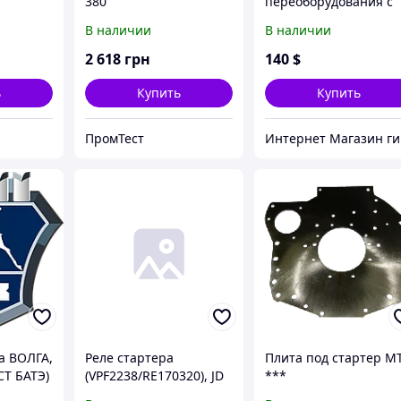
380
переоборудования с
ПД под стартер без
В наличии
В наличии
замены кожуха
2 618
грн
140
$
ь
Купить
Купить
ПромТест
Ин
а ВОЛГА,
Реле стартера
Плита под стартер М
СТ БАТЭ)
(VPF2238/RE170320), JD
***