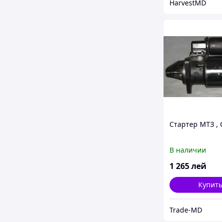
HarvestMD
Стартер МТЗ , 
В наличии
1 265
лей
Купит
Trade-MD