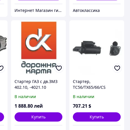
Интернет Магазин гидравлических узлов
Автоклассика
Стартер ГАЗ с дв.ЗМЗ
Стартер,
402.10, -4021.10
TC56/TX65/66/CS
(редукторный)
В наличии
В наличии
1 888
.80
лей
707
.21
$
Купить
Купить