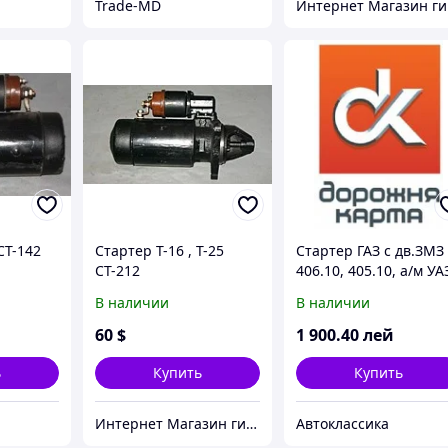
Trade-MD
Ин
СТ-142
Стартер Т-16 , Т-25
Стартер ГАЗ с дв.ЗМЗ
СТ-212
406.10, 405.10, а/м УА
с дв.ЗМЗ 409.10
В наличии
В наличии
(редукторный)
60
$
1 900
.40
лей
ь
Купить
Купить
Интернет Магазин гидравлических узлов
Автоклассика