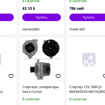
В наличии
В наличии
43
.10
$
786
лей
ь
Купить
Купить
HarvestMD
Trade-MD
Стартера ,генераторы
Стартер 12V, 5kW (S-
ps
Iveco Cursor
80434/SE501867/4280
-3320/SE501867),
В наличии
В наличии
JD8430/8530