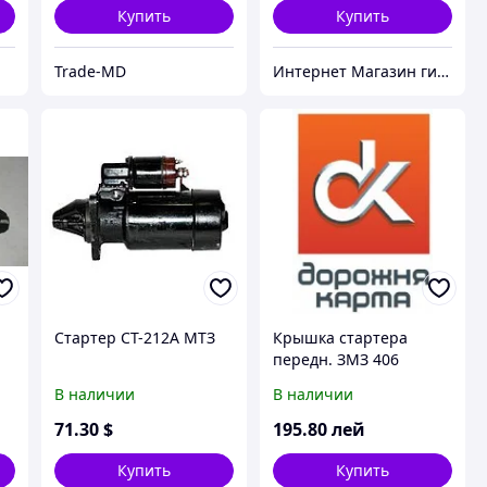
Купить
Купить
Trade-MD
Интернет Магазин гидравлических узлов
Стартер СТ-212А МТЗ
Крышка стартера
передн. ЗМЗ 406
(редукторный)
В наличии
В наличии
71
.30
$
195
.80
лей
Купить
Купить