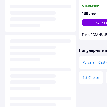
(ягнёнок, лосос
В наличии
курица).
130
лей
Купит
Популярные 
Porcelain Castl
1st Choice