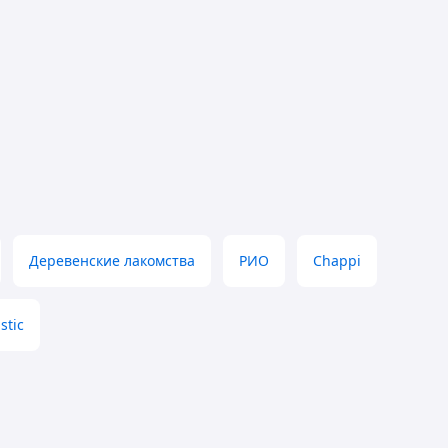
Деревенские лакомства
РИО
Chappi
stic