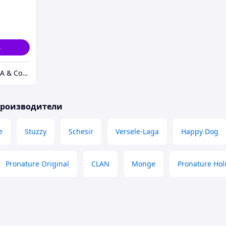
ь,
ь
Trixie "DIANULEA & Co" SRL
производители
e
Stuzzy
Schesir
Versele-Laga
Happy Dog
Pronature Original
CLAN
Monge
Pronature Holi