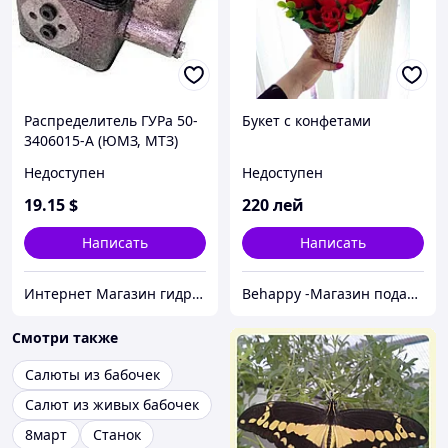
Распределитель ГУРа 50-
Букет с конфетами
3406015-А (ЮМЗ, МТЗ)
(коробочка)
Недоступен
Недоступен
19
.15
$
220
лей
Написать
Написать
Интернет Магазин гидравлических узлов
Behappy -Магазин подарков ручной работы
Смотри также
Салюты из бабочек
Салют из живых бабочек
8март
Станок