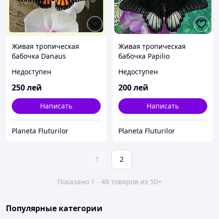
Живая тропическая
Живая тропическая
бабочка Danaus
бабочка Papilio
plexippus.
rumanzovia.
Недоступен
Недоступен
250
лей
200
лей
Написать
Написать
Planeta Fluturilor
Planeta Fluturilor
1
2
Показано 1 - 48 товаров из 50+
Популярные категории