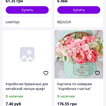
61
.35
грн
6
лей
Купить
Купить
LoveToys
BIJULIUX
Коробочки бумажные для
Картина по номерам
китайской лапши крафт
"Коробочка счастья"
500мл. 16oz
В наличии
В наличии
7
.40
руб
176
.55
грн