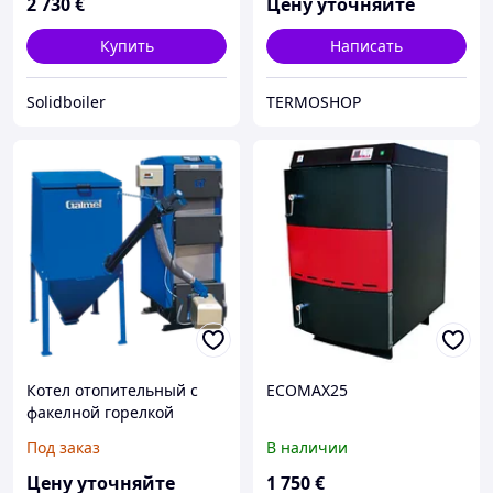
2 730
€
Цену уточняйте
Купить
Написать
Solidboiler
TERMOSHOP
Котел отопительный с
ECOMAX25
факелной горелкой
Galmet "EXPERT" GT KPP
Под заказ
В наличии
16, 22 kW
Цену уточняйте
1 750
€