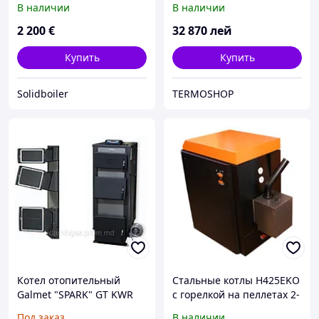
В наличии
В наличии
2 200
€
32 870
лей
Купить
Купить
Solidboiler
TERMOSHOP
Котел отопительный
Стальные котлы H425EKO
Galmet "SPARK" GT KWR
с горелкой на пеллетах 2-
ST 16, 21, 27, 33 kW
25kW
Под заказ
В наличии