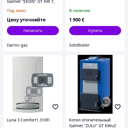
Galmet "EKON" GT KW 7,
10, 15, 20, 25 kW
Под заказ
В наличии
Цену уточняйте
1 900
€
Написать
Купить
Darnic-gaz
Solidboiler
Luna 3 Comfort1.310Fi
Котел отопительный
Galmet "ZULU" GT KWuZ