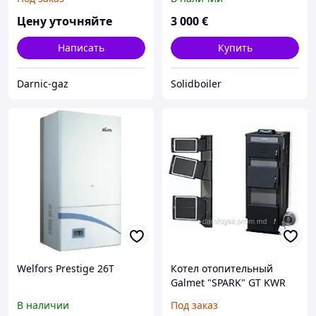
Цену уточняйте
3 000
€
Написать
Купить
Darnic-gaz
Solidboiler
Welfors Prestige 26T
Котел отопительный
Galmet "SPARK" GT KWR
ST PLUS 17, 23, 30 ,35 kW
В наличии
Под заказ