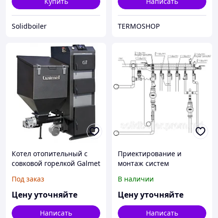
Купить
Написать
Solidboiler
TERMOSHOP
Котел отопительный с
Приектирование и
совковой горелкой Galmet
монтаж систем
"REWARD" GT KWPD 16,
отопления и котельных
Под заказ
В наличии
22, 28 kW
Цену уточняйте
Цену уточняйте
Написать
Написать