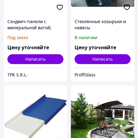
Сэндвич-панели с
Стеклянные козырьки и
минеральной ватой;
навесы
Профнастил; Водосточная
Под заказ
В наличии
система;Фасадные
кассеты; фасадные
Цену уточняйте
Цену уточняйте
панели
Написать
Написать
TPK S.R.L.
ProffGlass