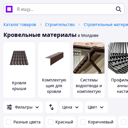
Каталог товаров
Строительство
Строительные матер
Кровельные материалы
в Молдове
Комплектую
Системы
Профил
Кровля
щие для
водоотвода и
анны
крыши
кровли
комплектую
наст
щие
Фильтры
Цена
Цвет
Разные цвета
Красный
Коричневый