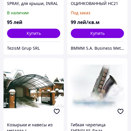
SPRAY, для крыши, INRAL
ОЦИНКОВАННЫЙ НС21
1070/1000 (Толщина
В наличии
Под заказ
0,5мм)
95
лей
99
лей/кв.м
Купить
Купить
TezisM Grup SRL
BMMM S.A. Business Metal Modern Marketing
Козырьки и навесы из
Гибкая черепица
металла с
SHINGLAS Джаз