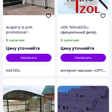
Acoperiş la pret
«IDS TehnoIZOL»
promotional !
официальный дилер
«ТехноНИКОЛЬ» в
В наличии
В наличии
Молдове
Цену уточняйте
Цену уточняйте
Написать
Написать
KASTEEL
интернет-магазин «OPTIM»