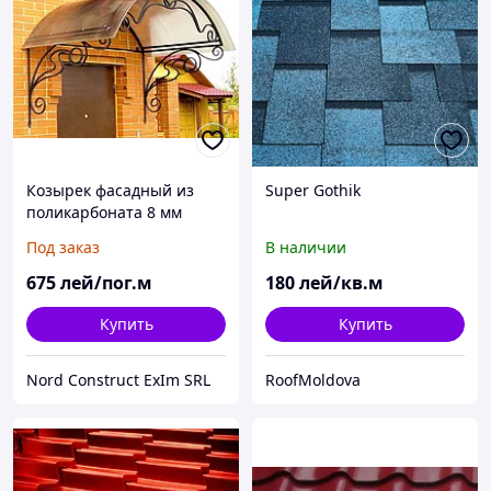
Козырек фасадный из
Super Gothik
поликарбоната 8 мм
Под заказ
В наличии
675
лей/пог.м
180
лей/кв.м
Купить
Купить
Nord Construct ExIm SRL
RoofMoldova