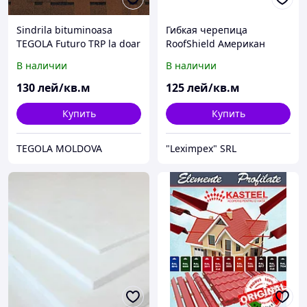
Sindrila bituminoasa
Гибкая черепица
TEGOLA Futuro TRP la doar
RoofShield Американ
106.50 lei / mp
В наличии
В наличии
130
лей/кв.м
125
лей/кв.м
Купить
Купить
TEGOLA MOLDOVA
"Leximpex" SRL