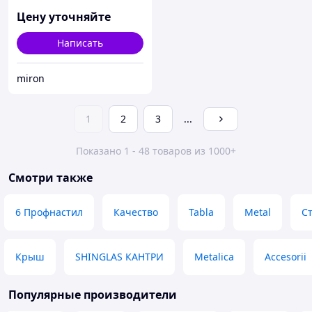
Цену уточняйте
Написать
miron
1
2
3
...
Показано 1 - 48 товаров из 1000+
Смотри также
6 Профнастил
Качество
Tabla
Metal
С
Крыш
SHINGLAS КАНТРИ
Metalica
Accesorii
Популярные производители