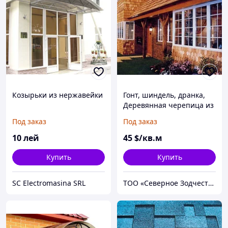
Козырьки из нержавейки
Гонт, шиндель, дранка,
Деревянная черепица из
лиственницы,
Под заказ
Под заказ
экологически чистый
материал
10
лей
45
$/кв.м
Купить
Купить
SC Electromasina SRL
ТОО «Северное Зодчество-Астана»