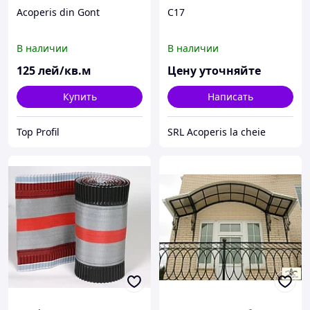
Acoperis din Gont
С17
В наличии
В наличии
125
лей/кв.м
Цену уточняйте
Купить
Написать
Top Profil
SRL Acoperis la cheie