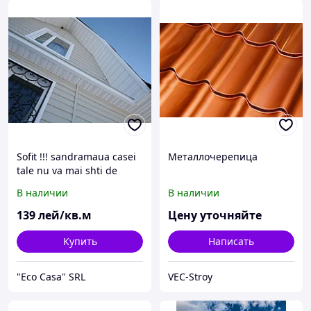
Sofit !!! sandramaua casei
Металлочерепица
tale nu va mai shti de
influenta agentilor
В наличии
В наличии
exteriori.
139
лей/кв.м
Цену уточняйте
Купить
Написать
"Eco Casa" SRL
VEC-Stroy