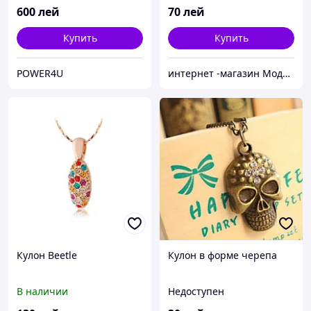
600
лей
70
лей
Купить
Купить
POWER4U
интернет -магазин Модняшка
Кулон Beetle
Кулон в форме черепа
В наличии
Недоступен