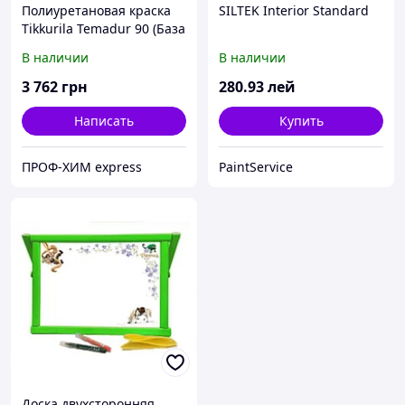
Полиуретановая краска
SILTEK Interior Standard
Tikkurila Temadur 90 (База
TML) крупний металлик
В наличии
В наличии
7.5л
3 762
грн
280
.93
лей
Написать
Купить
ПРОФ-ХИМ express
PaintService
Доска двухсторонняя