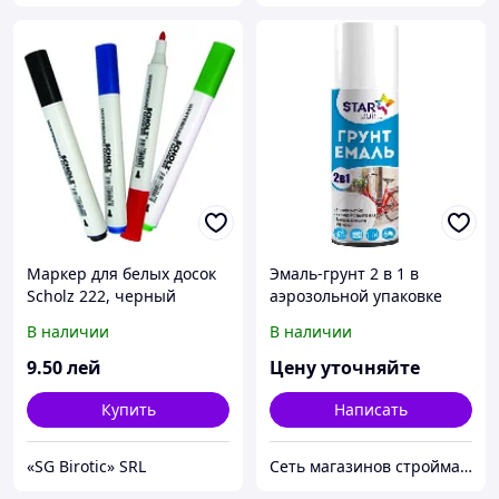
Маркер для белых досок
Эмаль-грунт 2 в 1 в
Scholz 222, черный
аэрозольной упаковке
STAR Paint
В наличии
В наличии
9
.50
лей
Цену уточняйте
Купить
Написать
«SG Birotic» SRL
Сеть магазинов стройматериалов и сантехники ЛЮРСАН