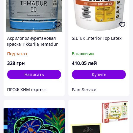
Акрилополиуретановая
SILTEK Interior Top Latex
краска Tikkurila Temadur
90 THL-209 металик 0,75л
Под заказ
В наличии
328
грн
410
.05
лей
Написать
Купить
ПРОФ-ХИМ express
PaintService