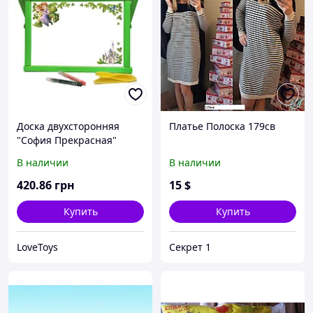
Доска двухсторонняя
Платье Полоска 179св
"София Прекрасная"
(зелёная)
В наличии
В наличии
420
.86
грн
15
$
Купить
Купить
LoveToys
Секрет 1