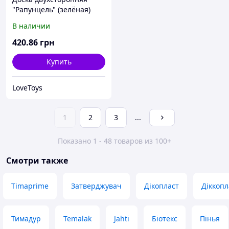
"Рапунцель" (зелёная)
В наличии
420
.86
грн
Купить
LoveToys
1
2
3
...
Показано 1 - 48 товаров из 100+
Смотри также
Timaprime
Затверджувач
Дікопласт
Діккопл
Тимадур
Temalak
Jahti
Біотекс
Пінья