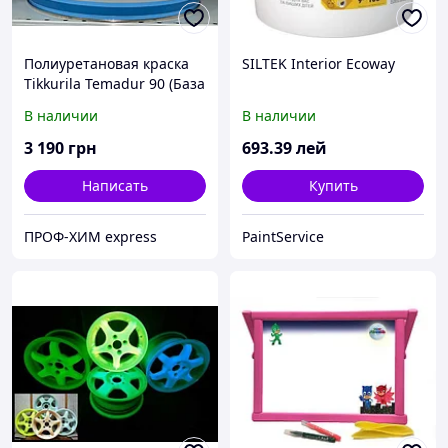
Полиуретановая краска
SILTEK Interior Ecoway
Tikkurila Temadur 90 (База
THL 209) мелкий металлик
В наличии
В наличии
7.5л
3 190
грн
693
.39
лей
Написать
Купить
ПРОФ-ХИМ express
PaintService