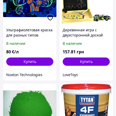
Ультрафиолетовая краска
Деревянная игра с
для разных типов
двухсторонней доской
поверхности
"Лужайка"
В наличии
В наличии
80
€/л
157
.81
грн
Купить
Купить
Noxton Technologies
LoveToys