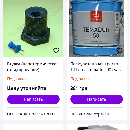
Втулка (паротермическое
Полиуретановая краска
оксидирование)
Tikkurila Temadur 90 (База
THL 209) мелкий металлик
Под заказ
Под заказ
0,75л
Цену уточняйте
361
грн
Написать
Написать
ООО «АВК Пресс» Полтавский завод порошковой металлургии
ПРОФ-ХИМ express