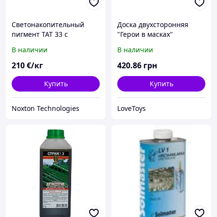
Светонакопительный
Доска двухсторонняя
пигмент ТАТ 33 с
"Герои в масках"
автономным свечением
(розовая)
В наличии
В наличии
до 8-12 часов
210
€/кг
420
.86
грн
Купить
Купить
Noxton Technologies
LoveToys