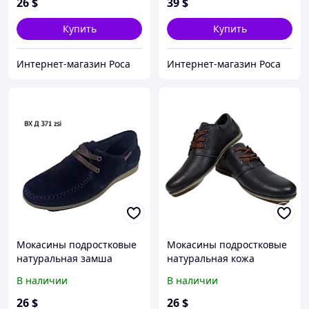
26
$
39
$
Купить
Купить
Интернет-магазин Роса
Интернет-магазин Роса
Мокасины подростковые
Мокасины подростковые
натуральная замша
натуральная кожа
синие на шнуровке
черные на шнуровке
В наличии
В наличии
(Д371-1сз) 36
(Д377к) 38
26
$
26
$