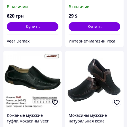
перфорированная замша
В наличии
В наличии
на резинке синие (L
352сз-ч) 39
620
грн
29
$
Купить
Купить
Veer Demax
Интернет-магазин Роса
Кожаные мужские
Мокасины мужские
туфли,мокасины Veer
натуральная кожа
коричневые на резинке