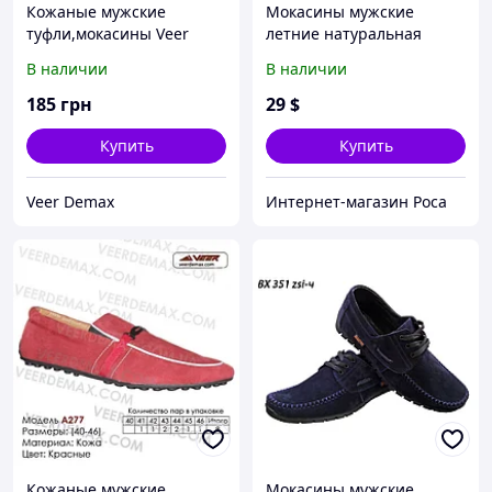
Кожаные мужские
Мокасины мужские
туфли,мокасины Veer
летние натуральная
Demax
перфорированная замша
В наличии
В наличии
на резинке синие (L
352сз-ч) 40
185
грн
29
$
Купить
Купить
Veer Demax
Интернет-магазин Роса
Кожаные мужские
Мокасины мужские