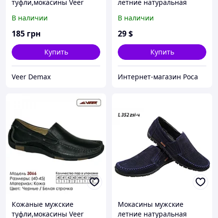
туфли,мокасины Veer
летние натуральная
Demax
перфорированная замша
В наличии
В наличии
на резинке синие (L
352сз-ч) 41
185
грн
29
$
Купить
Купить
Veer Demax
Интернет-магазин Роса
Кожаные мужские
Мокасины мужские
туфли,мокасины Veer
летние натуральная