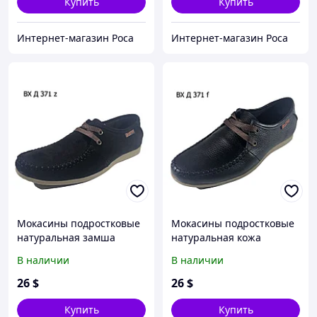
Купить
Купить
Интернет-магазин Роса
Интернет-магазин Роса
Мокасины подростковые
Мокасины подростковые
натуральная замша
натуральная кожа
черные на шнуровке
черные на шнуровке
В наличии
В наличии
(Д371-1чз) 36
(Д371-1чк) 37
26
$
26
$
Купить
Купить