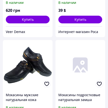
В наличии
В наличии
(331р)
620
грн
39
$
Купить
Купить
Veer Demax
Интернет-магазин Роса
Мокасины мужские
Мокасины подростковые
натуральная кожа
натуральная замша
черные на шнуровке
черные на шнуровке
В наличии
В наличии