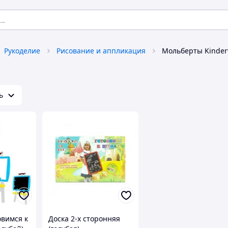
Рукоделие
Рисование и аппликация
Мольберты Kinde
ь
овимся к
Доска 2-х сторонняя