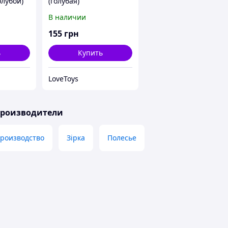
олубой)
(голубая)
В наличии
155
грн
ь
Купить
LoveToys
производители
производство
Зірка
Полесье