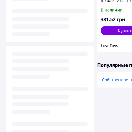
школе" 2 в 1 (г
В наличии
381
.52
грн
Купит
LoveToys
Популярные 
Собственное 