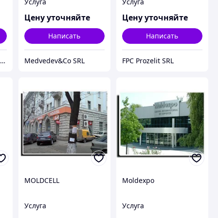
Услуга
Услуга
Цену уточняйте
Цену уточняйте
Написать
Написать
Intreprindere Individuala "Termoizolare Ecovata"
Medvedev&Co SRL
FPC Prozelit SRL
MOLDCELL
Moldexpo
Услуга
Услуга