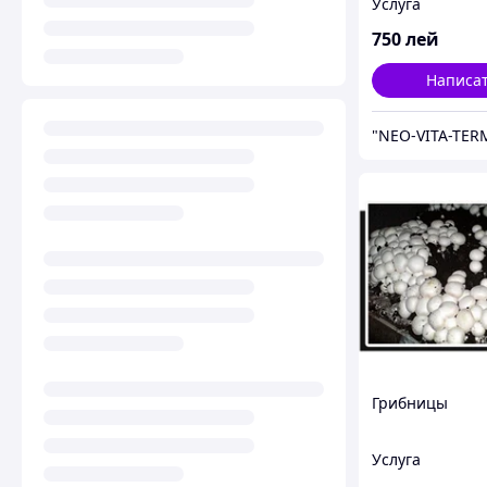
Услуга
750
лей
Написа
"NEO-VITA-TER
Грибницы
Услуга