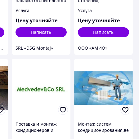
наладка отопительного
отпления,
оборудования
газоснабжения,
Услуга
Услуга
строительство
котельных
Цену уточняйте
Цену уточняйте
Написать
Написать
ННЫЕ СИСТЕМЫ. СИСТЕМЫ КОНДИЦИОНИРОВАНИЯ. КЛИМАТИЧЕСКАЯ ТЕХНИКА.
SRL «DSG Montaj»
ООО «АМИО»
Поставка и монтаж
Монтаж систем
кондиционеров и
кондиционирования,ве
вентиляции
нтиляции и отопления.