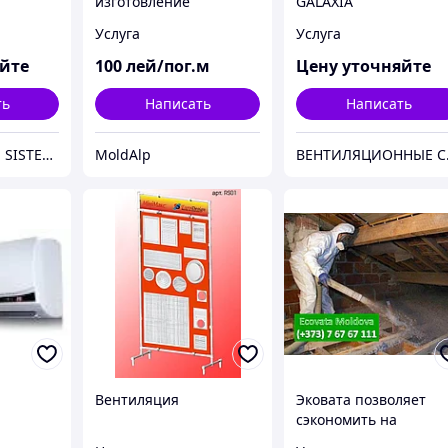
изготовление
GALAXIA
вентиляционных
Услуга
Услуга
систем
яйте
100
лей/пог.м
Цену уточняйте
ть
Написать
Написать
PROF MONTARE SISTEM SRL
MoldAlp
ВЕНТИЛЯЦИО
Вентиляция
Эковата позволяет
сэкономить на
кондиционировании