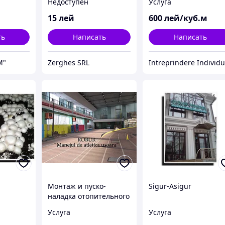
Недоступен
Услуга
летом и отоплении
зимой
15
лей
600
лей/куб.м
ть
Написать
Написать
M"
Zerghes SRL
Монтаж и пуско-
Sigur-Asigur
наладка отопительного
оборудования
Услуга
Услуга