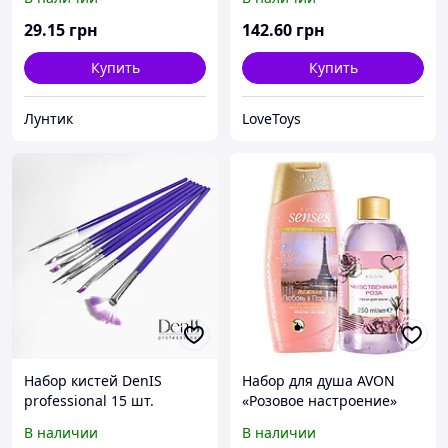
(розовый и голубые), в
пакете
29
.15
грн
142
.60
грн
Купить
Купить
Лунтик
LoveToys
Набор кистей DenIS
Набор для душа AVON
professional 15 шт.
«Розовое настроение»
розовый
В наличии
В наличии