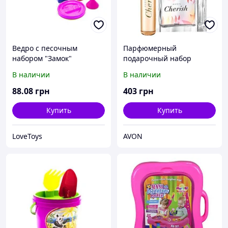
Ведро с песочным
Парфюмерный
набором "Замок"
подарочный набор
(розовое)
женский Avon Cherish
В наличии
В наличии
88
.08
грн
403
грн
Купить
Купить
LoveToys
AVON