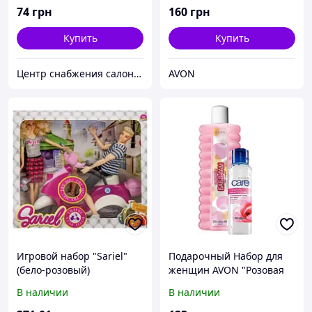
74
грн
160
грн
Купить
Купить
Центр снабжения салонов красоты DenIC
AVON
Игровой набор "Sariel"
Подарочный Набор для
(бело-розовый)
женщин AVON "Розовая
мечта", Эйвон, Ейвон,
В наличии
В наличии
Avon