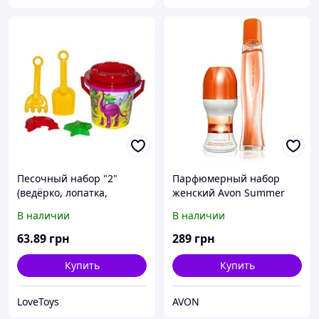
Песочный набор "2"
Парфюмерный набор
(ведёрко, лопатка,
женский Avon Summer
грабельки, сито, 2
White Sunset
В наличии
В наличии
пасочки), розовый
63
.89
грн
289
грн
Купить
Купить
LoveToys
AVON