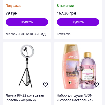
перчатки"
анатомической моделью
Под заказ
В наличии
(розовый)
79
грн
167
.36
грн
Купить
Купить
Магазин «КНИЖНАЯ РАДУГА»
LoveToys
Лампа RK-22 кольцевая
Набор для душа AVON
(розовый\черный)
«Розовое настроение»
(штатив в наборе)