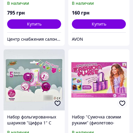
В наличии
В наличии
795
грн
160
грн
Купить
Купить
Центр снабжения салонов красоты DenIC
AVON
Набор фольгированных
Набор "Сумочка своими
шариков "Цифра 1" C
руками" (фиолетово-
31791 (500) 2 ЦВЕТА
розовая)
В наличии
В наличии