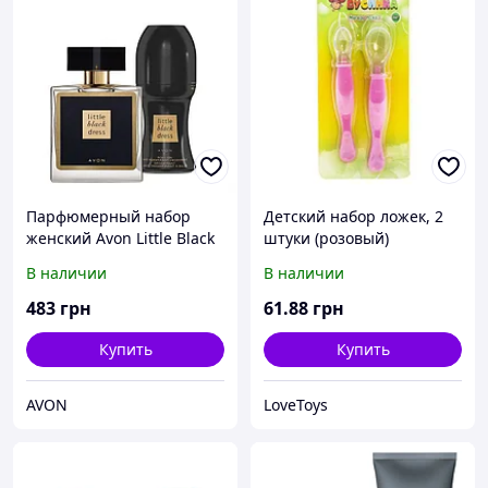
Парфюмерный набор
Детский набор ложек, 2
женский Avon Little Black
штуки (розовый)
Dress с шариковым
В наличии
В наличии
дезодорантом
483
грн
61
.88
грн
Купить
Купить
AVON
LoveToys