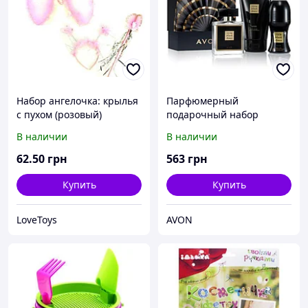
Набор ангелочка: крылья
Парфюмерный
с пухом (розовый)
подарочный набор
женский Avon Little Black
В наличии
В наличии
Dress
62
.50
грн
563
грн
Купить
Купить
LoveToys
AVON