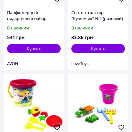
Парфюмерный
Сортер-трактор
подарочный набор
"Кузнечик" №2 (розовый)
женский Avon Cherish
с песочным набором
В наличии
В наличии
531
грн
83
.86
грн
Купить
Купить
AVON
LoveToys