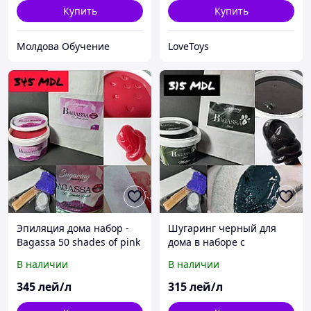
Купить
Купить
Молдова Обучение
LoveToys
Эпиляция дома набор -
Шугаринг черный для
Bagassa 50 shades of pink
дома в наборе с
- 750 gr
материалами -750 гр
В наличии
В наличии
345
лей/л
315
лей/л