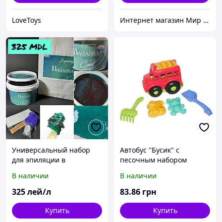
LoveToys
Интернет магазин Мир стендов. Товары из Украины
Универсальный набор
Автобус "Бусик" с
для эпиляции в
песочным набором
прохладном помещении
розовый
В наличии
В наличии
или в холодное время
года -750 гр
325
лей/л
83
.86
грн
Купить
Купить