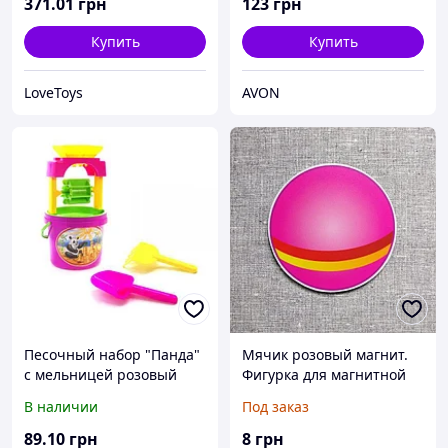
371
.01
грн
123
грн
Купить
Купить
LoveToys
AVON
Песочный набор "Панда"
Мячик розовый магнит.
с мельницей розовый
Фигурка для магнитной
доски
В наличии
Под заказ
89
.10
грн
8
грн