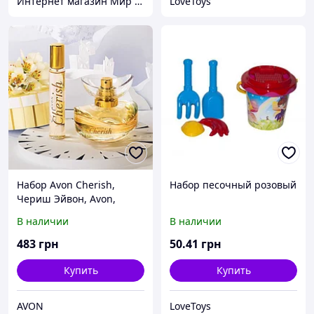
Интернет магазин Мир стендов. Товары из Украины
LoveToys
Набор Avon Cherish,
Набор песочный розовый
Чериш Эйвон, Avon,
женский подарочный
В наличии
В наличии
набор, Эйвон, Ейвон,
62516
483
грн
50
.41
грн
Купить
Купить
AVON
LoveToys