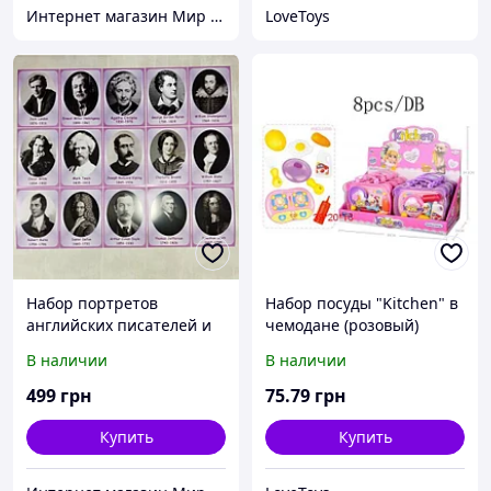
Интернет магазин Мир стендов. Товары из Украины
LoveToys
Набор портретов
Набор посуды "Kitchen" в
английских писателей и
чемодане (розовый)
поэтов. Картон
В наличии
В наличии
499
грн
75
.79
грн
Купить
Купить