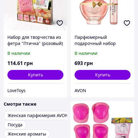
Набор для творчества из
Парфюмерный
фетра "Птичка" (розовый)
подарочный набор
женский Avon Maxima
В наличии
В наличии
Icon
114
.61
грн
693
грн
Купить
Купить
LoveToys
AVON
Смотри также
Женская парфюмерия AVON
Посуда
Женские ароматы