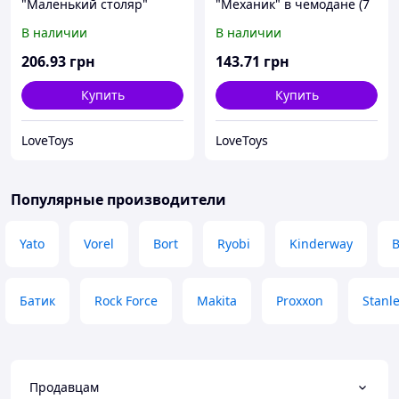
"Маленький столяр"
"Механик" в чемодане (7
шт)
В наличии
В наличии
206
.93
грн
143
.71
грн
Купить
Купить
LoveToys
LoveToys
Популярные производители
Yato
Vorel
Bort
Ryobi
Kinderway
B
Батик
Rock Force
Makita
Proxxon
Stanl
Продавцам