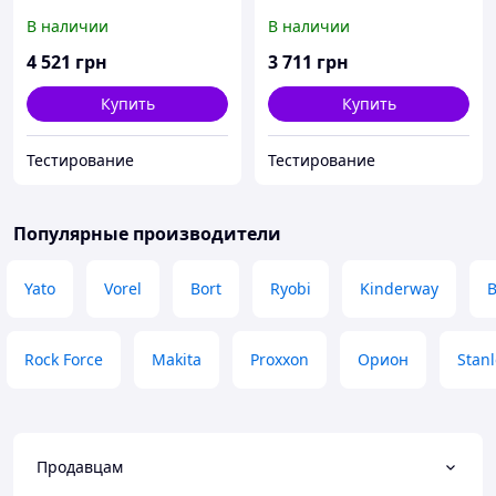
предметов (GY002110)
предметов (GY002055)
В наличии
В наличии
4 521
грн
3 711
грн
Купить
Купить
Тестирование
Тестирование
Популярные производители
Yato
Vorel
Bort
Ryobi
Kinderway
B
Rock Force
Makita
Proxxon
Орион
Stanl
Продавцам