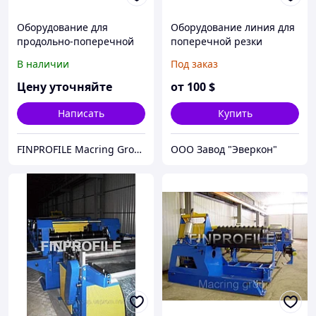
Оборудование для
Оборудование линия для
продольно-поперечной
поперечной резки
резки рулонного металла
металла
В наличии
Под заказ
Цену уточняйте
от
100
$
Написать
Купить
FINPROFILE Macring Group
ООО Завод "Эверкон"