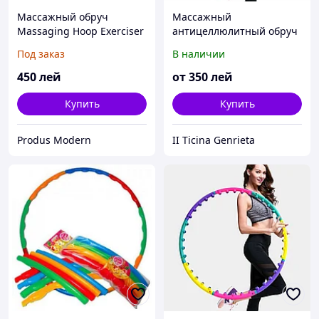
Массажный обруч
Массажный
Massaging Hoop Exerciser
антицеллюлитный обруч
Под заказ
В наличии
450
лей
от
350
лей
Купить
Купить
Produs Modern
II Ticina Genrieta