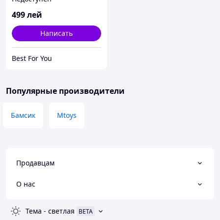
499
лей
Написать
Best For You
Популярные производители
Бамсик
Mtoys
Продавцам
О нас
Тема
-
светлая
BETA