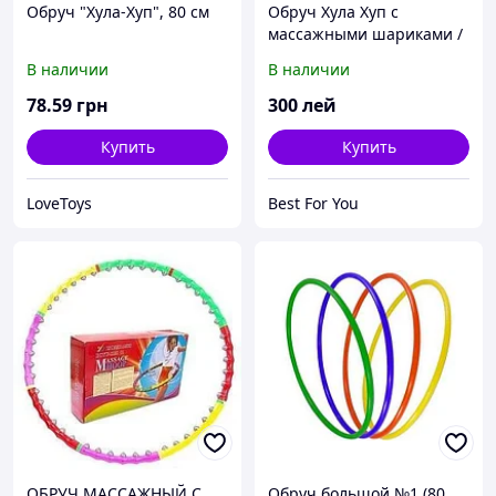
Обруч "Хула-Хуп", 80 см
Обруч Хула Хуп с
массажными шариками /
Cerc talie Hula Hoop c bile
В наличии
В наличии
78
.59
грн
300
лей
Купить
Купить
LoveToys
Best For You
ОБРУЧ МАССАЖНЫЙ С
Обруч большой №1 (80