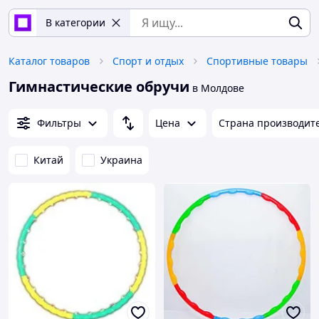
В категории
Каталог товаров
Спорт и отдых
Спортивные товары
Гимнастические обручи
в Молдове
Фильтры
Цена
Страна производит
Китай
Украина