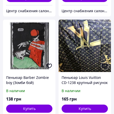
Центр снабжения салонов красоты DenIC
Центр снабжения салонов красоты DenIC
Пеньюар Barber Zombie
Пеньюар Louis Vuitton
boy (Зомби бой)
CD-1238 крупный рисунок
золото
В наличии
В наличии
138
грн
165
грн
Купить
Купить