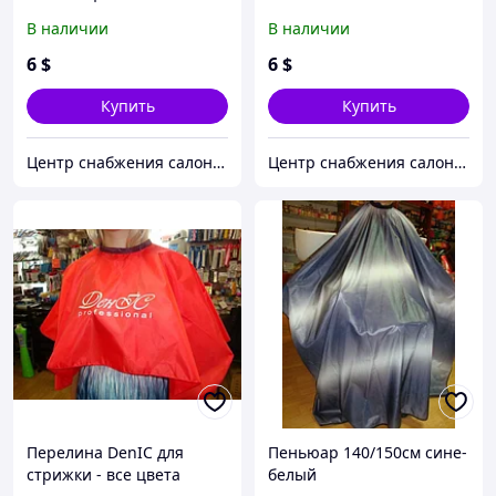
ассортименте
В наличии
В наличии
6
$
6
$
Купить
Купить
Центр снабжения салонов красоты DenIC
Центр снабжения салонов красоты DenIC
Перелина DenIC для
Пеньюар 140/150см сине-
стрижки - все цвета
белый