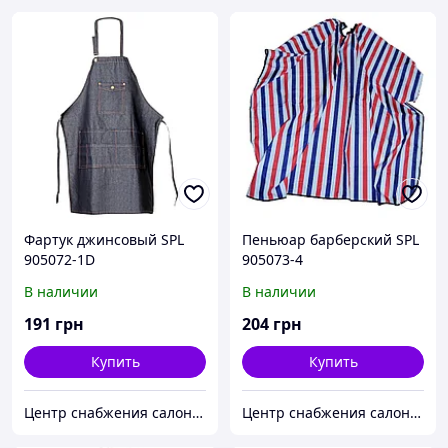
Фартук джинсовый SPL
Пеньюар барберский SPL
905072-1D
905073-4
В наличии
В наличии
191
грн
204
грн
Купить
Купить
Центр снабжения салонов красоты DenIC
Центр снабжения салонов красоты DenIC