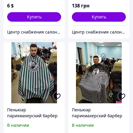
6
$
138
грн
Купить
Купить
Центр снабжения салонов красоты DenIC
Центр снабжения салонов красоты DenIC
Пеньюар
Пеньюар
парикмахерский барбер
парикмахерский барбер
MQ001 зелёный
MQ001 чёрный
В наличии
В наличии