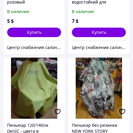
розовый
водостойкий для
покраски
В наличии
В наличии
5
$
7
$
Купить
Купить
Центр снабжения салонов красоты DenIC
Центр снабжения салонов красоты DenIC
Пеньюар 120/140см
Пеньюар без резинки
DenIC - цвета в
NEW YORK STORY