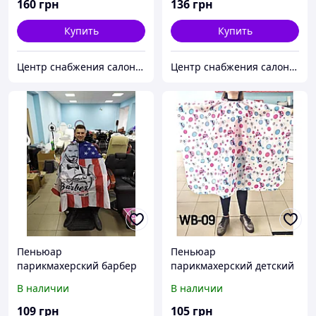
160
грн
136
грн
Купить
Купить
Центр снабжения салонов красоты DenIC
Центр снабжения салонов красоты DenIC
Пеньюар
Пеньюар
парикмахерский барбер
парикмахерский детский
LH44-3
WB-09
В наличии
В наличии
109
грн
105
грн