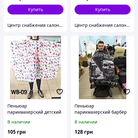
Купить
Купить
Центр снабжения салонов красоты DenIC
Центр снабжения салонов красоты DenIC
Пеньюар
Пеньюар
парикмахерский детский
парикмахерский барбер
WB-09
LH44-1
В наличии
В наличии
105
грн
128
грн