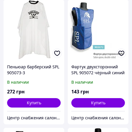
Пеньюар барберский SPL
Фартук двухсторонний
905073-3
SPL 905072 чёрный синий
В наличии
В наличии
272
грн
143
грн
Купить
Купить
Центр снабжения салонов красоты DenIC
Центр снабжения салонов красоты DenIC