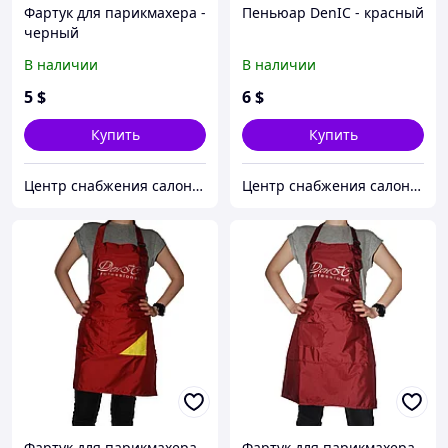
Фартук для парикмахера -
Пеньюар DenIC - красный
черный
В наличии
В наличии
5
$
6
$
Купить
Купить
Центр снабжения салонов красоты DenIC
Центр снабжения салонов красоты DenIC
Фартук для парикмахера -
Фартук для парикмахера -