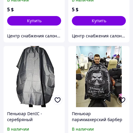
5
$
5
$
Купить
Купить
Центр снабжения салонов красоты DenIC
Центр снабжения салонов красоты DenIC
Пеньюар DenIC -
Пеньюар
серебряный
парикмахерский барбер
LH44-2
В наличии
В наличии