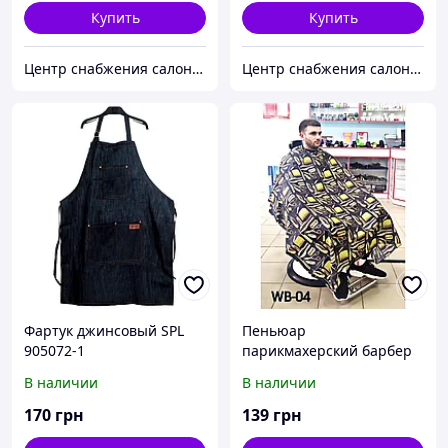
Купить
Купить
Центр снабжения салонов красоты DenIC
Центр снабжения салонов красоты DenIC
Фартук джинсовый SPL
Пеньюар
905072-1
парикмахерский барбер
WB-04
В наличии
В наличии
170
грн
139
грн