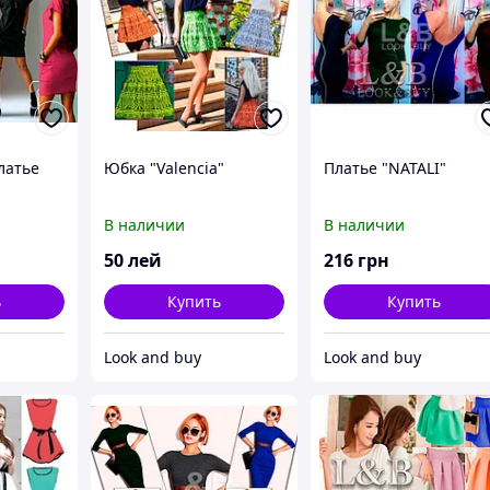
латье
Юбка "Valencia"
Платье "NATALI"
В наличии
В наличии
50
лей
216
грн
ь
Купить
Купить
Look and buy
Look and buy