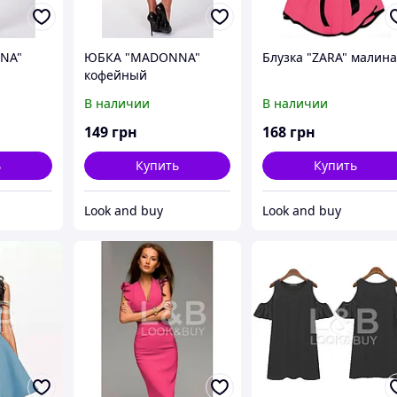
NA"
ЮБКА "MADONNA"
Блузка "ZARA" малин
кофейный
В наличии
В наличии
149
грн
168
грн
ь
Купить
Купить
Look and buy
Look and buy