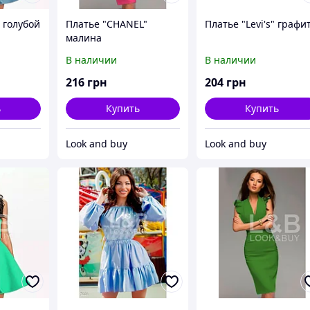
 голубой
Платье "CHANEL"
Платье "Levi's" графи
малина
В наличии
В наличии
216
грн
204
грн
ь
Купить
Купить
Look and buy
Look and buy