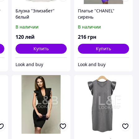
т
Блузка "Элизабет"
Платье "CHANEL"
белый
сирень
В наличии
В наличии
120
лей
216
грн
Купить
Купить
Look and buy
Look and buy