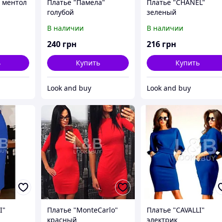
" ментол
Платье "Памела"
Платье "CHANEL"
голубой
зеленый
В наличии
В наличии
240
грн
216
грн
ь
Купить
Купить
Look and buy
Look and buy
I"
Платье "MonteCarlo"
Платье "CAVALLI"
красный
электрик