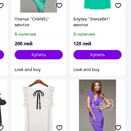
а
Платье "CHANEL"
Блузка "Элизабет"
ментол
ментол
В наличии
В наличии
200
лей
120
лей
Купить
Купить
Look and buy
Look and buy