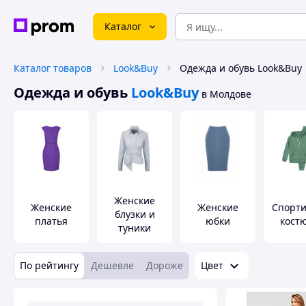
Каталог
Каталог товаров
Look&Buy
Одежда и обувь Look&Buy
Одежда и обувь
Look&Buy
в Молдове
Женские
Женские
Женские
Спорт
блузки и
платья
юбки
кост
туники
По рейтингу
Дешевле
Дороже
Цвет