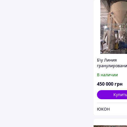
Б\у Линия
гранулировани
грануляции с 
В наличии
ОГМ-1,5)
450 000
грн
Купит
ЮКОН