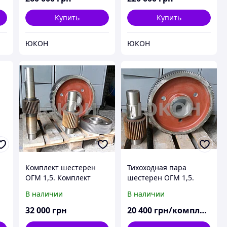
Купить
Купить
ЮКОН
ЮКОН
Комплект шестерен
Тихоходная пара
ОГМ 1,5. Комплект
шестерен ОГМ 1,5.
шестерен редуктора
Шестерни ОГМ 1,5.
В наличии
В наличии
ОГМ
Комплект шестерен
редуктора ОГМ
32 000
грн
20 400
грн/комплект