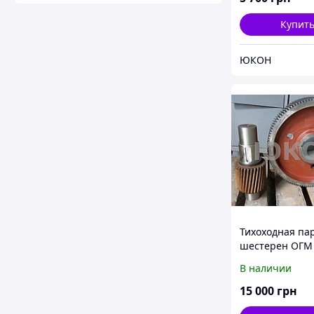
Купит
ЮКОН
Тихоходная па
шестерен ОГМ 
Шестерни ОГМ 
В наличии
Комплект шес
редуктора ОГМ
15 000
грн