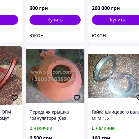
600
грн
260 000
грн
ь
Купить
Купить
ЮКОН
ЮКОН
ы ОГМ
Передняя крышка
Гайка шлицевого вал
Хомут
гранулятора (без
ОГМ 1,5
)
питателя) ОГМ 1,5
В наличии
В наличии
6 500
грн
160
грн