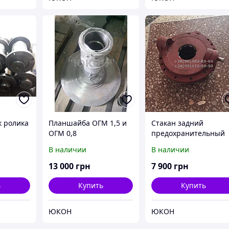
к ролика
Планшайба ОГМ 1,5 и
Стакан задний
ОГМ 0,8
предохранительный
комплектующие к
ОГМ 1,5
В наличии
В наличии
планшайбе
13 000
грн
7 900
грн
ь
Купить
Купить
ЮКОН
ЮКОН