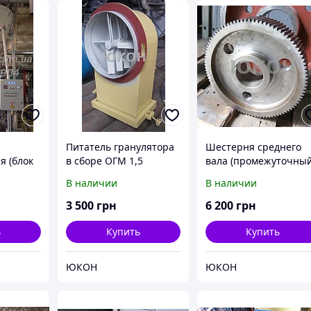
Питатель гранулятора
Шестерня среднего
я (блок
в сборе ОГМ 1,5
вала (промежуточны
прессом
вал) ОГМ 1,5
В наличии
В наличии
3 500
грн
6 200
грн
ь
Купить
Купить
ЮКОН
ЮКОН