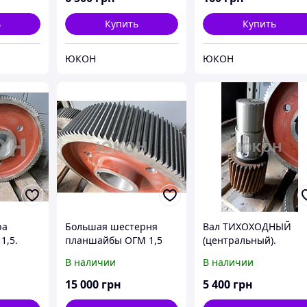
ь
Купить
Купить
ЮКОН
ЮКОН
ра
Большая шестерня
Вал ТИХОХОДНЫЙ
1,5.
планшайбы ОГМ 1,5
(центральный).
1,5.
Комплект тихоходной
В наличии
В наличии
терен
пары ОГМ 1,5
15 000
грн
5 400
грн