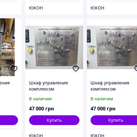
ЮКОН
ЮКОН
ения
Шкаф управления
Шкаф управления
комплексом
комплексом
ия ОГМ
гранулирования ОГМ
гранулирования ОГМ
В наличии
В наличии
ями
1,5 с верхней и нижней
1,5 с верхней и нижн
 -1,5,
загрузкой
загрузкой
47 000
грн
47 000
грн
стка
ь
Купить
Купить
ЮКОН
ЮКОН