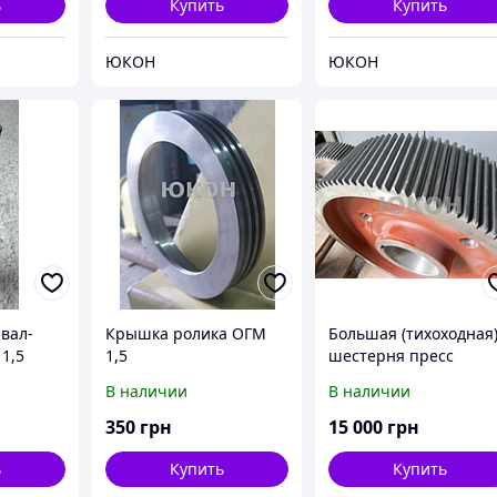
ь
Купить
Купить
ЮКОН
ЮКОН
вал-
Крышка ролика ОГМ
Большая (тихоходная
1,5
1,5
шестерня пресс
гранулятора ОГМ 1,5
В наличии
В наличии
350
грн
15 000
грн
ь
Купить
Купить