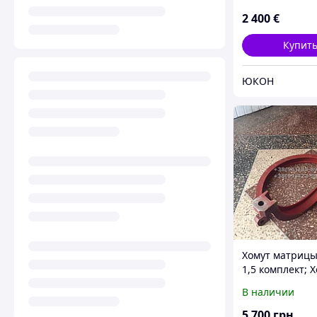
2 400
€
Купит
ЮКОН
Хомут матриц
1,5 комплект; 
стяжной (литой
В наличии
5 700
грн