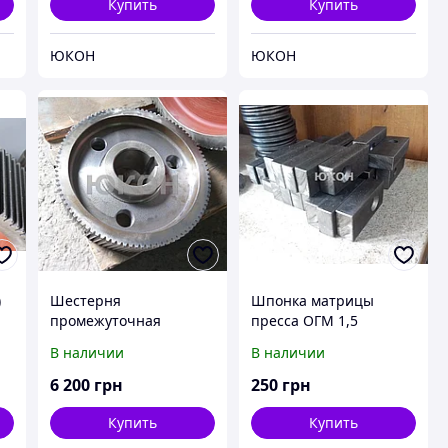
Купить
Купить
ЮКОН
ЮКОН
)
Шестерня
Шпонка матрицы
промежуточная
пресса ОГМ 1,5
средняя ОГМ 1,5
В наличии
В наличии
6 200
грн
250
грн
Купить
Купить