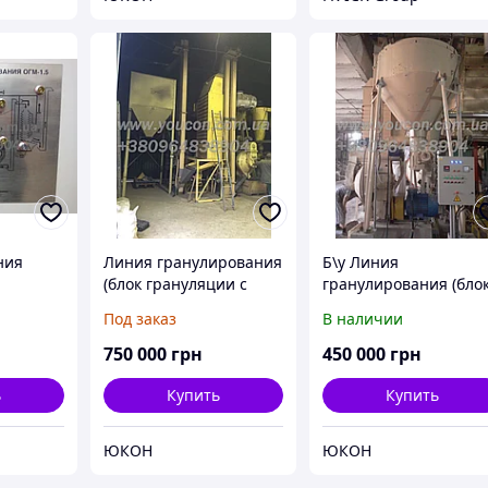
ния
Линия гранулирования
Б\у Линия
(блок грануляции с
гранулирования (бло
ия ОГМ
прессом ОГМ-1,5)
грануляции с прессо
Под заказ
В наличии
и нижней
ОГМ-1,5)
750 000
грн
450 000
грн
ь
Купить
Купить
ЮКОН
ЮКОН