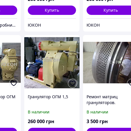
ь
Купить
Купить
Торгівельно-виробнича компанія "Трініті"
ЮКОН
ЮКОН
тор ОГМ
Гранулятор ОГМ 1,5
Ремонт матриц
грануляторов.
Реставрация матриц
В наличии
В наличии
260 000
грн
3 500
грн