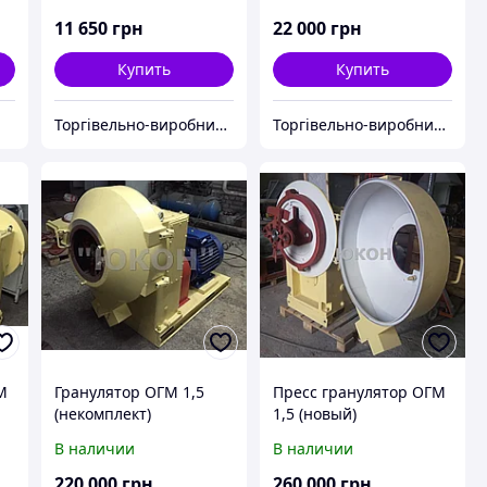
150мм, 120кг/час, 4кВт
3шт., матрица 200мм,
300кг/час 18кВт
11 650
грн
22 000
грн
Купить
Купить
Торгівельно-виробнича компанія "Трініті"
Торгівельно-виробнича компанія "Трініті"
М
Гранулятор ОГМ 1,5
Пресс гранулятор ОГМ
(некомплект)
1,5 (новый)
В наличии
В наличии
220 000
грн
260 000
грн