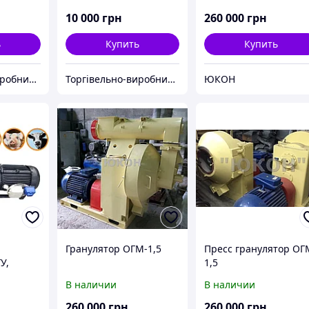
час
двигателя), подвижная
матрица, под
10 000
грн
260 000
грн
двигатель 5,5кВт
ь
Купить
Купить
Торгівельно-виробнича компанія "Трініті"
Торгівельно-виробнича компанія "Трініті"
ЮКОН
Гранулятор ОГМ-1,5
Пресс гранулятор ОГ
У,
1,5
лики
В наличии
В наличии
ас,
260 000
грн
260 000
грн