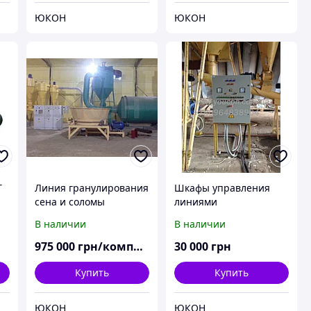
ЮКОН
ЮКОН
Т
Линия гранулирования
Шкафы управления
сена и соломы
линиями
гранулирования ОГМ
В наличии
В наличии
-1,5 -0,8, линиями
сушки АВМ -0,65 -1,5,
975 000
грн/комплект
30 000
грн
сырьевого участка
линий
Купить
Купить
ЮКОН
ЮКОН