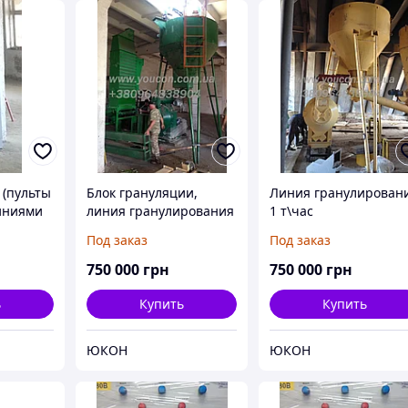
(пульты
Блок грануляции,
Линия гранулирован
иниями
линия гранулирования
1 т\час
я, ОГМ
1000 кг\час
Под заказ
Под заказ
сушкой
1,5
750 000
грн
750 000
грн
ь
Купить
Купить
ЮКОН
ЮКОН