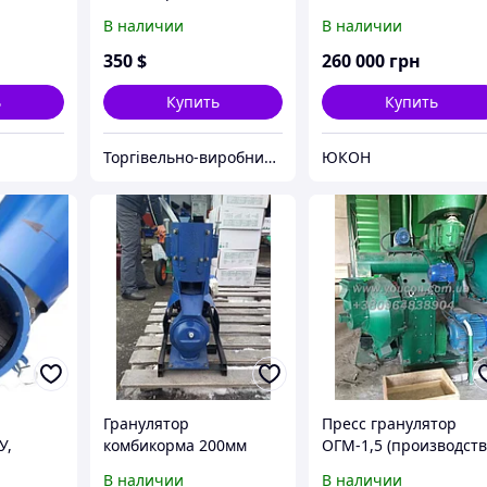
(рабочая часть без
производства пеллет
В наличии
В наличии
двигателя), подвижная
матрица , под
350
$
260 000
грн
двигатель 4кВт
ь
Купить
Купить
Торгівельно-виробнича компанія "Трініті"
ЮКОН
Гранулятор
Пресс гранулятор
У,
комбикорма 200мм
ОГМ-1,5 (производст
лики
(рабочая часть без
гранул)
В наличии
В наличии