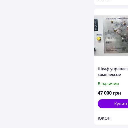
Шкаф управле
комплексом
гранулирован
В наличии
1,5 с верхней 
загрузкой
47 000
грн
Купит
ЮКОН