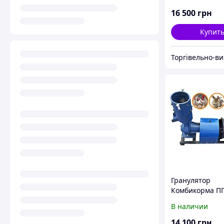
200мм, 220 кг/
7,5кВт
16 500
грн
Купит
Гранулятор
Комбикорма ПГ
подвижные ро
В наличии
150мм, 140кг/ч
5,5кВт
14 100
грн