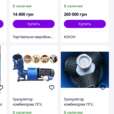
подвижная матрица
(пеллет)
В наличии
В наличии
200мм, 200 кг/час
5,5кВт
14 400
грн
260 000
грн
Купить
Купить
Торгівельно-виробнича компанія "Трініті"
ЮКОН
Гранулятор
Гранулятор
во
комбикорма ПГУ,
комбикорма ПГУ,
подвижная матрица
подвижные ролики
В наличии
В наличии