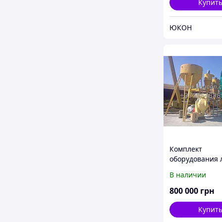
Купит
ЮКОН
Комплект
оборудования 
гранулирован
В наличии
предназначен 
изготовления 
800 000
грн
биотоплива в 
гранулы
Купит