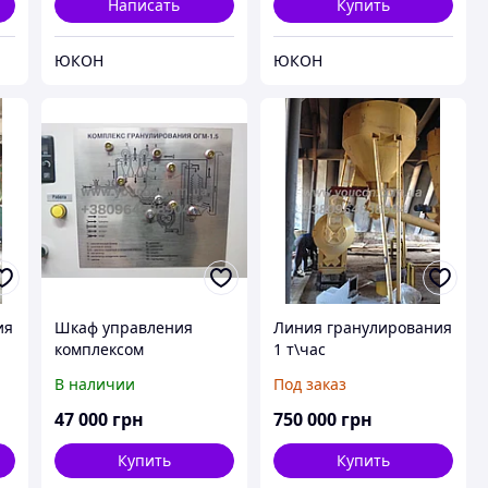
Написать
Купить
ЮКОН
ЮКОН
ия
Шкаф управления
Линия гранулирования
комплексом
1 т\час
гранулирования ОГМ
В наличии
Под заказ
1,5 с верхней и нижней
загрузкой
47 000
грн
750 000
грн
Купить
Купить