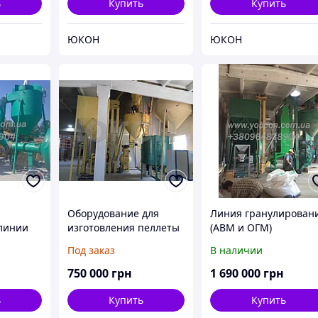
ь
Купить
Купить
ЮКОН
ЮКОН
Оборудование для
Линия гранулирован
линии
изготовления пеллеты
(АВМ и ОГМ)
ия
(гранулы)
Под заказ
В наличии
для
твердого
750 000
грн
1 690 000
грн
виде
ь
Купить
Купить