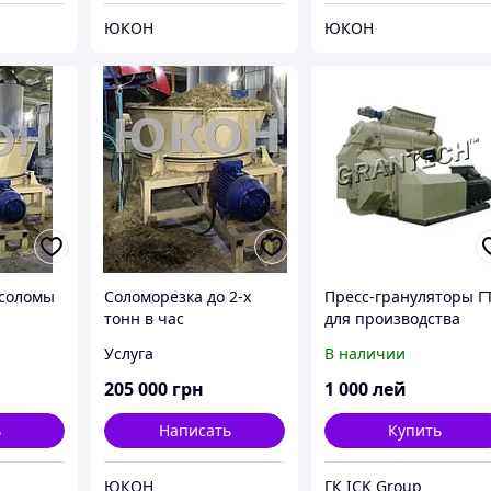
ЮКОН
ЮКОН
 соломы
Соломорезка до 2-х
Пресс-грануляторы Г
тонн в час
для производства
биотоплива (пеллет)
Услуга
В наличии
205 000
грн
1 000
лей
ь
Написать
Купить
ЮКОН
ГК ICK Group