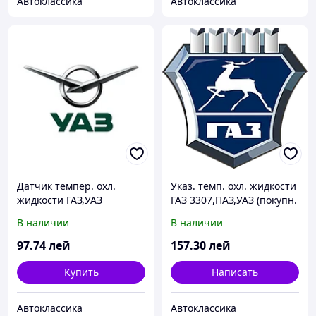
Автоклассика
Автоклассика
Датчик темпер. охл.
Указ. темп. охл. жидкости
жидкости ГАЗ,УАЗ
ГАЗ 3307,ПАЗ,УАЗ (покупн.
дв.406,409 Е-3 (пр-во
ГАЗ)
В наличии
В наличии
ПЕКАР)
97
.74
лей
157
.30
лей
Купить
Написать
Автоклассика
Автоклассика