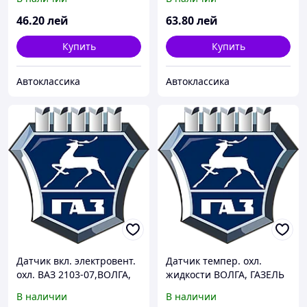
(покупн. Пекар)
46
.20
лей
63
.80
лей
Купить
Купить
Автоклассика
Автоклассика
Датчик вкл. электровент.
Датчик темпер. охл.
охл. ВАЗ 2103-07,ВОЛГА,
жидкости ВОЛГА, ГАЗЕЛЬ
ГАЗЕЛЬ,СОБОЛЬ (t 92/87)
(пр-во ПЕКАР)
В наличии
В наличии
(покупн. Пекар)