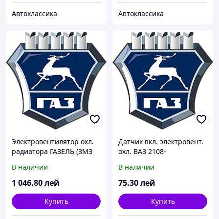
Автоклассика
Автоклассика
Электровентилятор охл.
Датчик вкл. электровент.
радиатора ГАЗЕЛЬ (ЗМЗ
охл. ВАЗ 2108-
406) 12В (пр-во г.Калуга)
09,ГАЗЕЛЬ,СОБОЛЬ,ВОЛГА
В наличии
В наличии
(t 87/82) (покупн. Пекар)
1 046
.80
лей
75
.30
лей
Купить
Купить