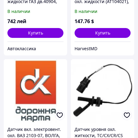
жидкости ГАЗ дв.40904,
охл. жидкости (AT104021),
40524, 40525 (покупн.
JD9500/9880STS/2264/2266
В наличии
В наличии
ЗМЗ)
/9640-9680WTS
742
лей
147
.76
$
Купить
Купить
Автоклассика
HarvestMD
Датчик вкл. электровент.
Датчик уровня охл.
охл. ВАЗ 2103-07, ВОЛГА,
житкости, TC/CX/CR/CS