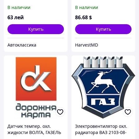
ГАЗЕЛЬ,СОБОЛЬ (t 87-82)
В наличии
В наличии
63
лей
86
.68
$
Купить
Купить
Автоклассика
HarvestMD
Датчик темпер. охл.
Электровентилятор охл.
жидкости ВОЛГА, ГАЗЕЛЬ
радиатора ВАЗ 2103-08-
09, ГАЗ 3110 с крепежом