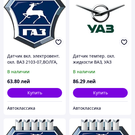
Датчик вкл. электровент.
Датчик темпер. охл.
охл. ВАЗ 2103-07,ВОЛГА,
жидкости ВАЗ, УАЗ
ГАЗЕЛЬ,СОБОЛЬ (t 92/87)
(ТМ106) (пр-во Владимир)
В наличии
В наличии
(покупн. Пекар)
63
.80
лей
86
.29
лей
Купить
Купить
Автоклассика
Автоклассика