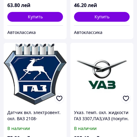
63
.80
лей
46
.20
лей
Купить
Купить
Автоклассика
Автоклассика
Датчик вкл. электровент.
Указ. темп. охл. жидкости
охл. ВАЗ 2108-
ГАЗ 3307,ПАЗ,УАЗ (покупн.
09,ГАЗЕЛЬ,СОБОЛЬ,ВОЛГА
ГАЗ)
В наличии
В наличии
(t 87/82) (покупн. Пекар)