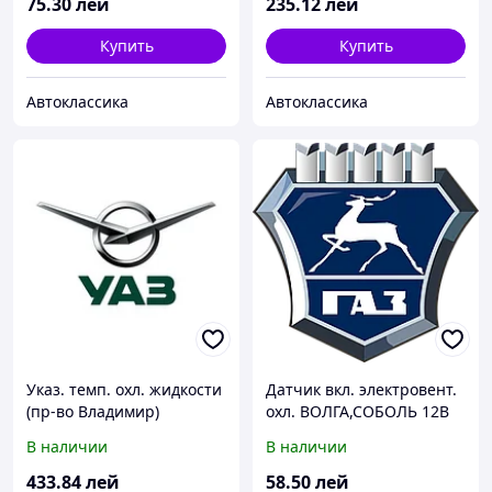
75
.30
лей
235
.12
лей
Купить
Купить
Автоклассика
Автоклассика
Указ. темп. охл. жидкости
Датчик вкл. электровент.
(пр-во Владимир)
охл. ВОЛГА,СОБОЛЬ 12В
(аналог ТМ 108, t92/87)
В наличии
В наличии
(покупн. ГАЗ)
433
.84
лей
58
.50
лей