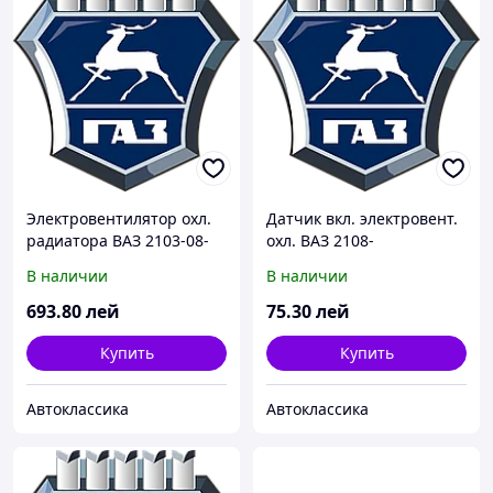
Электровентилятор охл.
Датчик вкл. электровент.
радиатора ВАЗ 2103-08-
охл. ВАЗ 2108-
09, ГАЗ 3110 (пр-во
09,ГАЗЕЛЬ,СОБОЛЬ,ВОЛГА
В наличии
В наличии
г.Калуга)
(t 87/82) (покупн. Пекар)
693
.80
лей
75
.30
лей
Купить
Купить
Автоклассика
Автоклассика