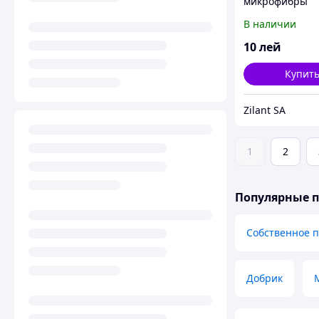
микрофибры
В наличии
10
лей
Купит
Zilant SA
1
2
Популярные 
Собственное 
Добрик