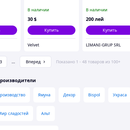
В наличии
В наличии
30
$
200
лей
ь
Купить
Купить
Velvet
LIMANI-GRUP SRL
3
...
Вперед
Показано 1 - 48 товаров из 100+
производители
производство
Ямуна
Декор
Bispol
Украса
Мир сладостей
Альт