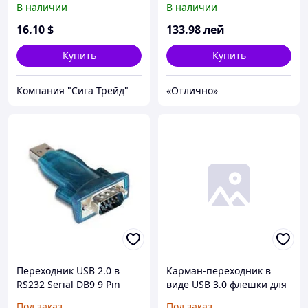
В наличии
В наличии
Ø60. ЕВРОПА!!!
16
.10
$
133
.98
лей
Купить
Купить
Компания "Сига Трейд"
«Отлично»
Переходник USB 2.0 в
Карман-переходник в
RS232 Serial DB9 9 Pin
виде USB 3.0 флешки для
Adapter Converter USB
ноутбуков M.2 на SATA
Под заказ
Под заказ