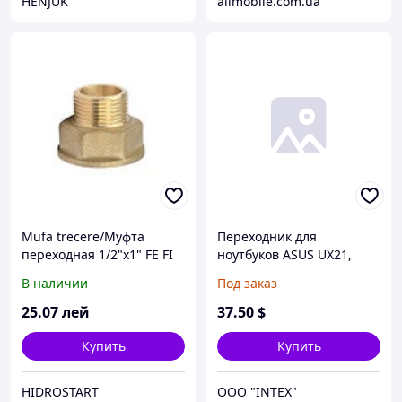
HENJUK
allmobile.com.ua
Mufa trecere/Муфта
Переходник для
переходная 1/2"x1" FE FI
ноутбуков ASUS UX21,
alama
UX31, Taichi 21, Taichi 31
В наличии
Под заказ
для подключение SSD M.2
(M.2, NGFF) вместо XM11,
25
.07
лей
37
.50
$
SD5SE2, SDSA5JK
Купить
Купить
HIDROSTART
OOO "INTEX"