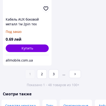
Кабель AUX боковой
металл 1м 2pin тех
упаковка
Под заказ
0
.69
лей
Купить
allmobile.com.ua
1
2
3
...
Показано 1 - 48 товаров из 100+
Смотри также
Средства монтажа
Тату
Оригинальные
Ardu