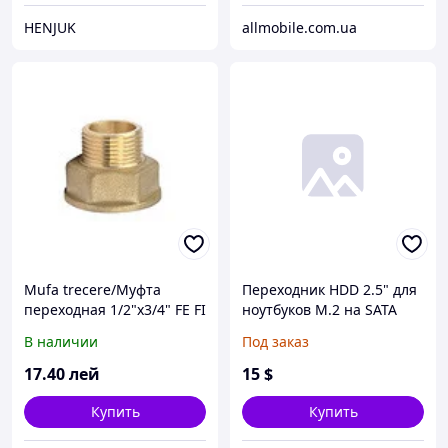
HENJUK
allmobile.com.ua
Mufa trecere/Муфта
Переходник HDD 2.5" для
переходная 1/2"x3/4" FE FI
ноутбуков M.2 на SATA
alama
(для подключения SSD с
В наличии
Под заказ
разъёмом M.2 (NGFF)
вместо HDD 2.5")
17
.40
лей
15
$
Купить
Купить