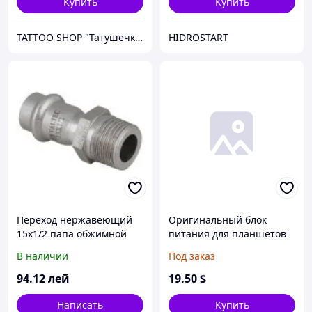
Купить
Купить
TATTOO SHOP "Татушечка" Молдова
HIDROSTART
Переход нержавеющий
Оригинальный блок
15х1/2 папа обжимной
питания для планшетов
ASUS 15V, 1.2A, 18W, c
В наличии
Под заказ
переходником, black
подходит к TF101, TF201,
94
.12
лей
19
.50
$
TF300, TF301, TF700
Написать
Купить