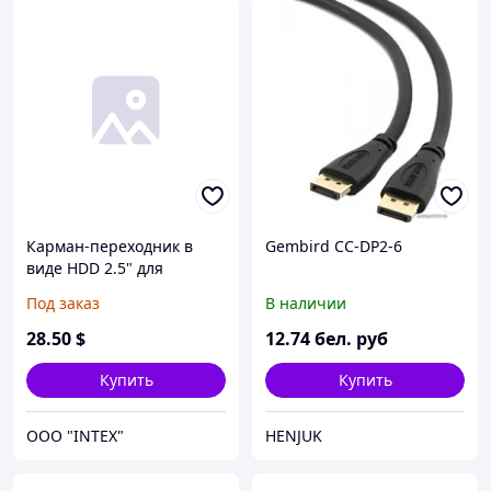
Карман-переходник в
Gembird CC-DP2-6
виде HDD 2.5" для
ноутбуков M.2 на SATA
Под заказ
В наличии
(для подключения SSD с
разъёмом M.2 (NGFF)
28
.50
$
12
.74
бел. руб
вместо HDD 2.5"),
алюминевый корпус
Купить
Купить
OOO "INTEX"
HENJUK