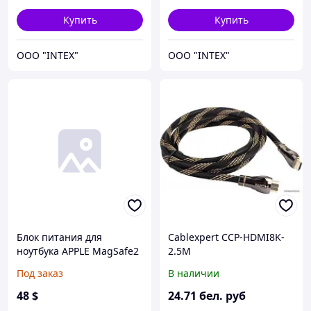
переходника 3.5"/2.5",
(для работы нужен
S60
переходник LZ.20400.311)
Купить
Купить
OOO "INTEX"
OOO "INTEX"
Блок питания для
Cablexpert CCP-HDMI8K-
ноутбука APPLE MagSafe2
2.5M
20V, 4.25A, 85W, White,
Под заказ
В наличии
квадратный, (без
переходника питания), T-
48
$
24
.71
бел. руб
образный разъём