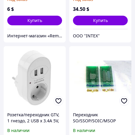
RS232 с кабелем USB
(для подключения SSD с
разъёмом M.2 (NGFF) по
6
$
34
.50
$
USB), алюминевый корпус
Купить
Купить
Интернет-магазин «Rem-elektronik»
OOO "INTEX"
Розетка/переходник GTV,
Переходник
1 гнездо, 2 USB х 3.4A 5V,
SO/SSOP/SOIC/MSOP
без провода, белый,
TSSOP28 / TSSOP20 turn
В наличии
В наличии
SCHUKO
DIP28 1.27MM / 0.65MM