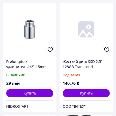
Prelungitor/
Жесткий диск SSD 2.5"
удлинителъ1/2" 15mm
128GB Transcend
alama
(TS128GSSD720), SATAIII,
В наличии
Под заказ
550Mb/s, 500Mb/s, без
переходника 3.5"/2.5",
29
лей
140
.76
$
SSD720
Купить
Купить
HIDROSTART
OOO "INTEX"