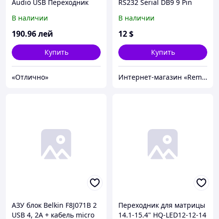
Audio USB Переходник
RS232 Serial DB9 9 Pin
2х3.5мм jack ->USB
Adapter Converter USB
В наличии
В наличии
RS232
190
.96
лей
12
$
Купить
Купить
«Отлично»
Интернет-магазин «Rem-elektronik»
АЗУ блок Belkin F8J071B 2
Переходник для матрицы
USB 4, 2A + кабель micro
14.1-15.4" HQ-LED12-12-14