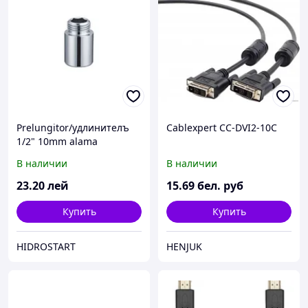
Prelungitor/удлинителъ
Cablexpert CC-DVI2-10C
1/2" 10mm alama
В наличии
В наличии
23
.20
лей
15
.69
бел. руб
Купить
Купить
HIDROSTART
HENJUK