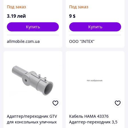
USB + переходник iPhone
(переходник для матриц
Под заказ
Под заказ
14.1, 15.4 с *TLA1/TLA2 на
*TLP1/TLP2 ) для ноутбука
3
.19
лей
9
$
Купить
Купить
allmobile.com.ua
OOO "INTEX"
Адаптер/переходник GTV
Кабель HAMA 43376
для консольных уличных
Адаптер-переходник 3,5
светильников SA2, Ø55/
mm Plug - 2,5 mm Jack