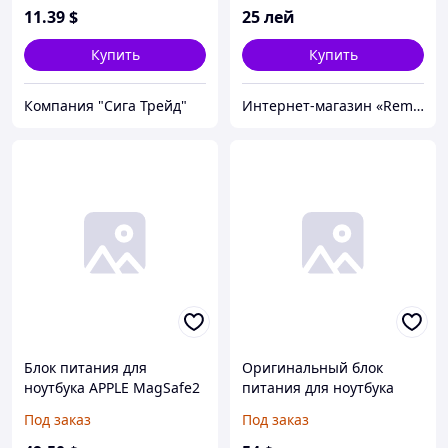
turn 2.54MM
11
.39
$
25
лей
Купить
Купить
Компания "Сига Трейд"
Интернет-магазин «Rem-elektronik»
Блок питания для
Оригинальный блок
ноутбука APPLE MagSafe2
питания для ноутбука
16.5V, 3.65A, 60W, White,
Lenovo 20V, 2A, 40W, для
Под заказ
Под заказ
(без переходника
Yoga 3 PRO series, black +
питания) T-образный
переходник (Yoga3-808)