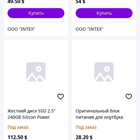
49
.50
$
54
$
разъём MagSafe2
Купить
Купить
OOO "INTEX"
OOO "INTEX"
Жесткий диск SSD 2.5"
Оригинальный блок
240GB Silicon Power
питания для ноутбука
(SP240GBSS3S60S25),
ACER 19V, 2.15A, 40W,
Под заказ
Под заказ
SATAIII, 550Mb/s,
5.5*1.7мм, black
500Mb/s, без
(KP.04001.002, ADP-40TH C)
112
.50
$
28
.20
$