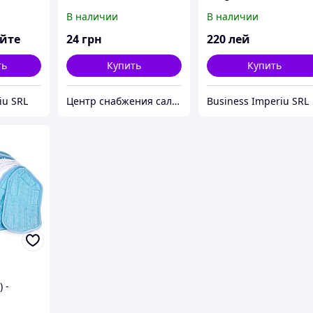
В наличии
В наличии
яйте
24
грн
220
лей
ть
Купить
Купить
iu SRL
Центр снабжения салонов красоты DenIC
Business Imperiu SRL
 -
охудения