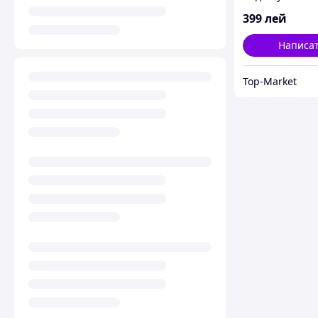
399
лей
Написа
Top-Market