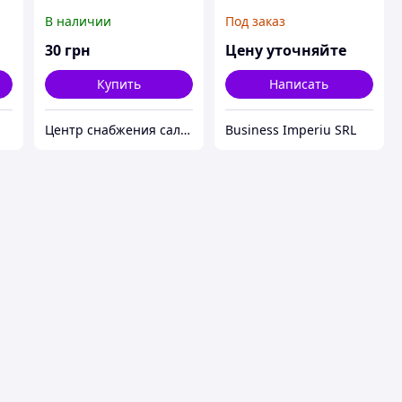
В наличии
Под заказ
30
грн
Цену уточняйте
Купить
Написать
Центр снабжения салонов красоты DenIC
Business Imperiu SRL