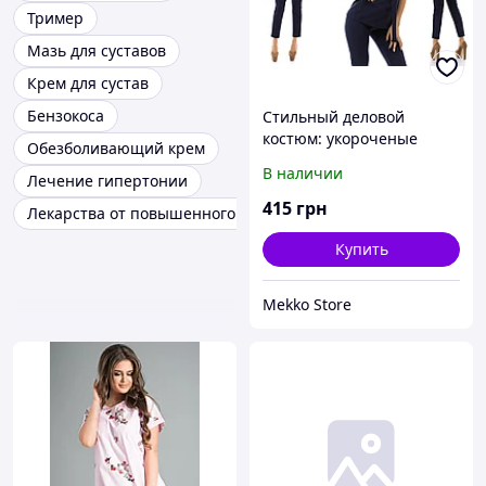
Тример
Мазь для суставов
Крем для сустав
Бензокоса
Стильный деловой
костюм: укороченые
Обезболивающий крем
брюки и жилет на поясе
В наличии
Лечение гипертонии
415
грн
Лекарства от повышенного давления
Купить
Mekko Store