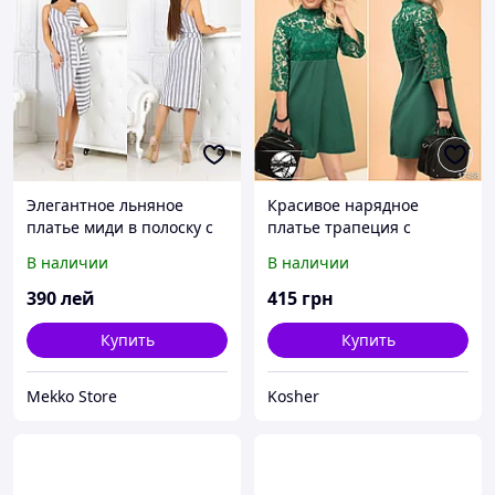
Элегантное льняное
Красивое нарядное
платье миди в полоску с
платье трапеция с
запахом и завязками
завышенной талией и
В наличии
В наличии
сзади
вышывкой на рукавах и
по верху
390
лей
415
грн
Купить
Купить
Mekko Store
Kosher