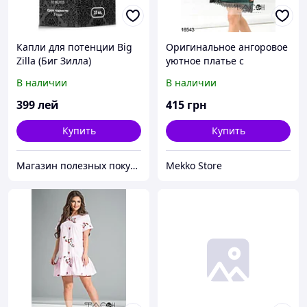
Капли для потенции Big
Оригинальное ангоровое
Zilla (Биг Зилла)
уютное платье с
объемным воротом-
В наличии
В наличии
капюшоном и меховыми
помпонами
399
лей
415
грн
Купить
Купить
Магазин полезных покупок "Goodbuy"
Mekko Store