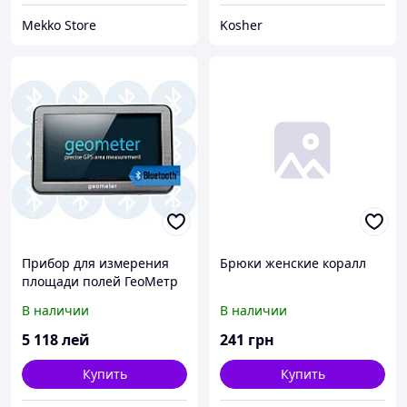
Mekko Store
Kosher
Прибор для измерения
Брюки женские коралл
площади полей ГеоМетр
S5 new (Bluetooth)
В наличии
В наличии
5 118
лей
241
грн
Купить
Купить