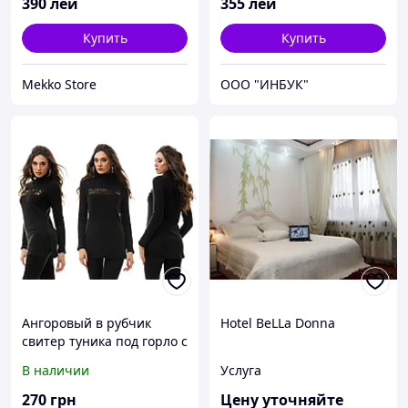
390
лей
355
лей
Купить
Купить
Mekko Store
ООО "ИНБУК"
Ангоровый в рубчик
Hotel BeLLa Donna
свитер туника под горло с
нашивкой на груди
В наличии
Услуга
270
грн
Цену уточняйте