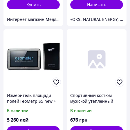
Купить
Написать
Интернет магазин Медлайф
«OKSI NATURAL ENERGY, S.L.»
Измеритель площади
Спортивный костюм
полей ГеоМетр S5 new +
мужской утепленный
ГеоМетр Power Station
черный
В наличии
В наличии
5 260
лей
676
грн