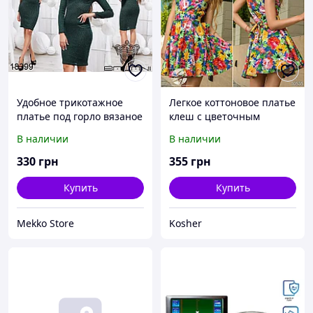
Удобное трикотажное
Легкое коттоновое платье
платье под горло вязаное
клеш с цветочным
в рубчик
принтом и пояском
В наличии
В наличии
330
грн
355
грн
Купить
Купить
Mekko Store
Kosher