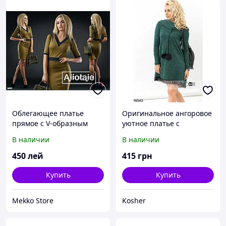
Облегающее платье
Оригинальное ангоровое
прямое с V-образным
уютное платье с
вырезом на горловине
объемным воротом-
В наличии
В наличии
капюшоном и меховыми
помпонами
450
лей
415
грн
Купить
Купить
Mekko Store
Kosher