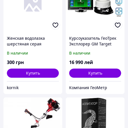
Женская водолазка
Курсоуказатель ГеоТрек
шерстяная серая
Эксплорер GM Target
В наличии
В наличии
300
грн
16 990
лей
Купить
Купить
kornik
Компания ГеоМетр