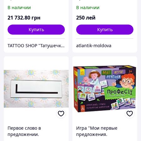
Critical XR
Супер предложение
В наличии
В наличии
21 732
.80
грн
250
лей
Купить
Купить
TATTOO SHOP "Татушечка" Молдова
atlantik-moldova
Первое слово в
Игра "Мои первые
предложении.
предложения.
Пластиковые карточки
"Профессии" (укр)