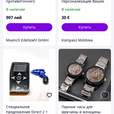
противоточного
персонализации Ваших
охладителя жмыха из
предложений при
В наличии
В наличии
Германии
рассылке по почте
Kompass Mailing MD
907
лей
30
€
Купить
Купить
Muench Edelstahl GmbH
Kompass Moldova
Специальное
Парные часы для
предложение Direct 2 +
мужчины и женщины.