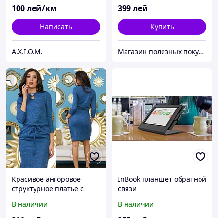
100
лей/км
399
лей
Написать
Купить
A.X.I.O.M.
Магазин полезных покупок "Goodbuy"
Красивое ангоровое
InBook планшет обратной
структурное платье с
связи
регулируемой талией
В наличии
В наличии
поясом