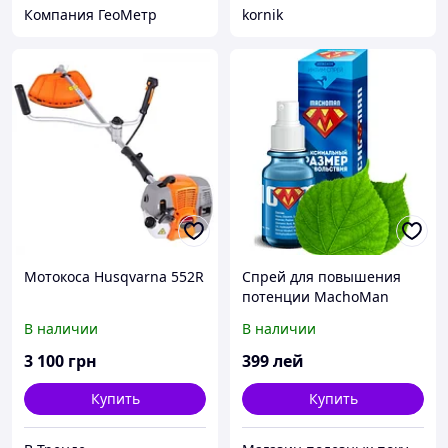
Компания ГеоМетр
kornik
Мотокоса Husqvarna 552R
Спрей для повышения
потенции MachoMan
(МачоМэн)
В наличии
В наличии
3 100
грн
399
лей
Купить
Купить