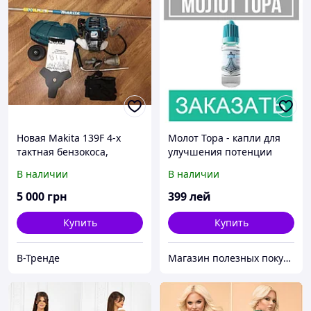
Новая Makita 139F 4-х
Молот Тора - капли для
тактная бензокоса,
улучшения потенции
кусторез, косарка
В наличии
В наличии
5 000
грн
399
лей
Купить
Купить
В-Тренде
Магазин полезных покупок "Goodbuy"