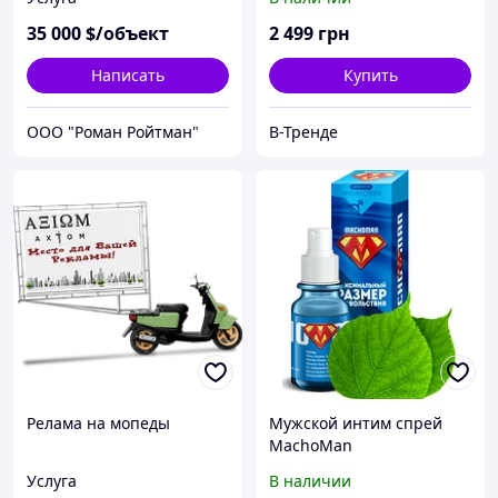
35 000
$/объект
2 499
грн
Написать
Купить
ООО "Роман Ройтман"
В-Тренде
Релама на мопеды
Мужской интим спрей
MachoMan
Услуга
В наличии