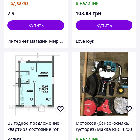
Под заказ
В наличии
для наборного полотна
7
$
108
.83
грн
Купить
Купить
Интернет магазин Мир стендов. Товары из Украины
LoveToys
Выгодное предложение -
Мотокоса (бензокосилка,
квартира состояние "от
кусторез) Makita RBC 4200
строителей"
Услуга
В наличии