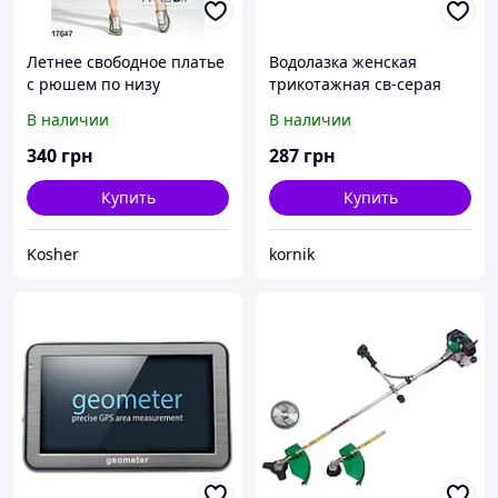
Летнее свободное платье
Водолазка женская
с рюшем по низу
трикотажная св-серая
украшено вышивкой L,
В наличии
В наличии
Розовый
340
грн
287
грн
Купить
Купить
Kosher
kornik