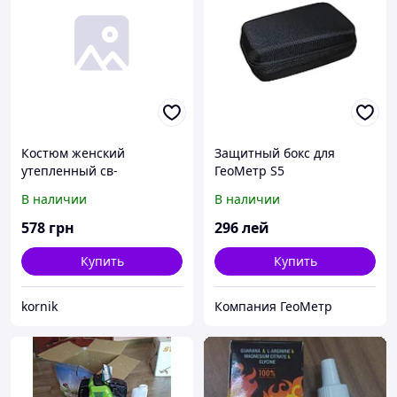
Костюм женский
Защитный бокс для
утепленный св-
ГеоМетр S5
сер+розовый
В наличии
В наличии
578
грн
296
лей
Купить
Купить
kornik
Компания ГеоМетр