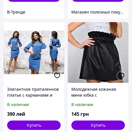
В-Тренде
Магазин полезных покупок "Goodbuy"
Элегантное приталенное
Молодежная кожаная
платье с карманами и
мини юбка с
золотистым ремнем в
оригинальной сборкой на
В наличии
В наличии
комплекте
поясе
390
лей
145
грн
Купить
Купить