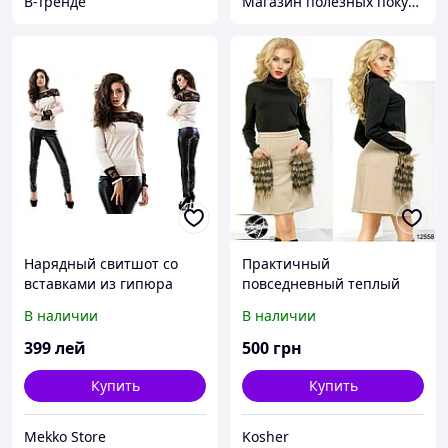
В-Тренде
Магазин полезных покупок "Goodbuy"
Нарядный свитшот со
Практичный
вставками из гипюра
повседневный теплый
костюм юбка с меховыми
В наличии
В наличии
карманами и водолазка
399
лей
500
грн
Купить
Купить
Mekko Store
Kosher