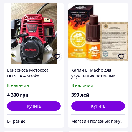
Бензокоса Мотокоса
Капли El Macho для
HONDA 4 Stroke
улучшения потенции
В наличии
В наличии
4 300
грн
399
лей
Купить
Купить
В-Тренде
Магазин полезных покупок "Goodbuy"