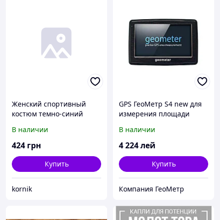
Женский спортивный
GPS ГеоМетр S4 new для
костюм темно-синий
измерения площади
полей
В наличии
В наличии
424
грн
4 224
лей
Купить
Купить
kornik
Компания ГеоМетр