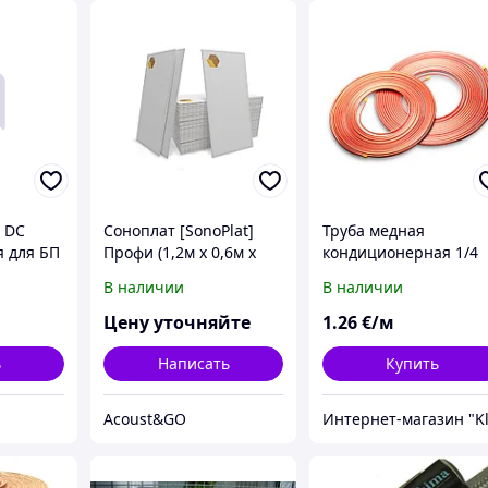
 DC
Соноплат [SonoPlat]
Труба медная
я для БП
Профи (1,2м x 0,6м x
кондиционерная 1/4
мм,
12мм) 0,72м2
(6,35 * 0,76 мм) Халко
В наличии
В наличии
 (от БП
(Halcor, Греция) по 45
Цену уточняйте
1
.26
€/м
ь
Написать
Купить
Acoust&GO