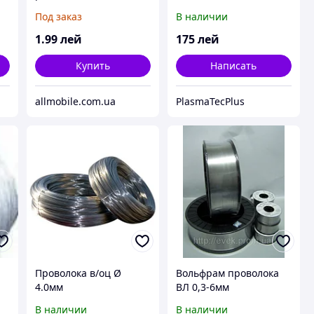
дисплейных
ASKAYNAK д.0.8/1.0/1.2
Под заказ
В наличии
компонентов BAKU 0.04
mm
мм./ 100 м.
1
.99
лей
175
лей
Купить
Написать
allmobile.com.ua
PlasmaTecPlus
Проволока в/оц Ø
Вольфрам проволока
4.0мм
ВЛ 0,3-6мм
В наличии
В наличии