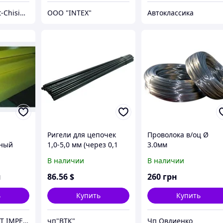
I.C.S. «Europlast-Chisinau» S.R.L.
OOO "INTEX"
Автоклассика
Ригели для цепочек
Проволока в/оц Ø
нный
1,0-5,0 мм (через 0,1
3.0мм
,60м
мм, к-т 41 шт.), 250 мм
В наличии
В наличии
м
86
.56
$
260
грн
ь
Купить
Купить
IZOLCONSTRUCT IMPEX SRL
чп"ВТК"
Чп Овдиенко