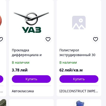
Прокладка
Полистирол
дифференциала и
экструдированный 30
р
моста заднего УАЗ 452
мм 1,25м*0,60м
В наличии
В наличии
 м
толщ. 0,1мм регулир.
(пр-во УАЗ)
3
.78
лей
62
лей/кв.м
Купить
Купить
Интернет-магазин "KlimaTech"
Автоклассика
IZOLCONSTRUCT IMPEX SRL