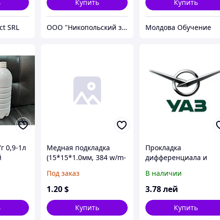
ь
Купить
Купить
ct SRL
ООО "Никопольский завод электросварных труб"
Молдова Обучение
г 0,9-1л
Медная подкладка
Прокладка
й
(15*15*1.0мм, 384 w/m-
дифференциала и
K) для ноутбуков
моста заднего УАЗ 45
Под заказ
В наличии
толщ. 0,1мм регулир.
(пр-во УАЗ)
1
.20
$
3
.78
лей
ь
Купить
Купить