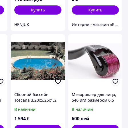
Купить
Купить
HENJUK
Интернет-магазин «Rem-elektronik»
Сборной бассейн
Мезороллер для лица,
я
Toscana 3,20х5,25х1,2
540 игл размером 0.5
)
(0,8мм
мм, 1.0 мм, 1,5 мм, 2 мм
В наличии
В наличии
1 594
€
600
лей