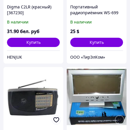
Digma C2LR (красный)
Портативный
[367230]
радиоприёмник WS-699
В наличии
В наличии
31
.90
бел. руб
25
$
Купить
Купить
HENJUK
ООО «ТирЭлКом»