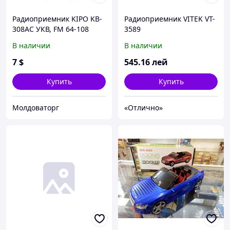
Радиоприемник KIPO KB-
Радиоприемник VITEK VT-
308AC УКВ, FM 64-108
3589
MHz, сеть
В наличии
В наличии
7
$
545
.16
лей
Купить
Купить
Молдоваторг
«Отлично»