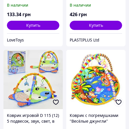
ласточкин хвост) IZOLON
В наличии
В наличии
EVA SPORT Місто
500х500х10мм (6 штук)
133
.34
грн
426
грн
Купить
Купить
LoveToys
PLASTIPLUS Ltd
Коврик игровой D 115 (12)
Коврик с погремушками
5 подвесок, звук, свет, в
"Весёлые джунгли"
коробке