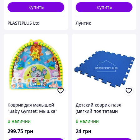
Купить
Купить
PLASTIPLUS Ltd
Лунтик
Коврик для малышей
Детский коврик-пазл
"Baby Gymset: Мышка"
(мягкий пол татами
ласточкин хвост) IZOLON
В наличии
В наличии
EVA SPORT 300х300х10мм,
синий
299
.75
грн
24
грн