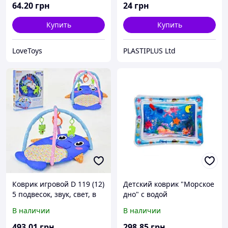
черный
64
.20
грн
24
грн
Купить
Купить
LoveToys
PLASTIPLUS Ltd
Коврик игровой D 119 (12)
Детский коврик "Морское
5 подвесок, звук, свет, в
дно" с водой
коробке
В наличии
В наличии
493
.01
грн
298
.85
грн