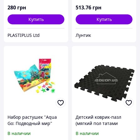
500х500х10мм (комплект 4
коробке
280
грн
513
.76
грн
шт)
Купить
Купить
PLASTIPLUS Ltd
Лунтик
Набор растушек "Aqua
Детский коврик-пазл
Go: Подводный мир"
(мягкий пол татами
ласточкин хвост) IZOLON
В наличии
В наличии
EVA SPORT 300х300х10мм,