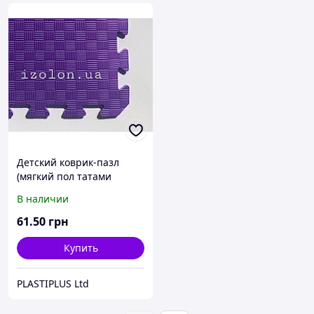
Детский коврик-пазл
(мягкий пол татами
ласточкин хвост) IZOLON
В наличии
EVA KIDS 500х500х10мм
фиолетовый
61
.50
грн
Купить
PLASTIPLUS Ltd