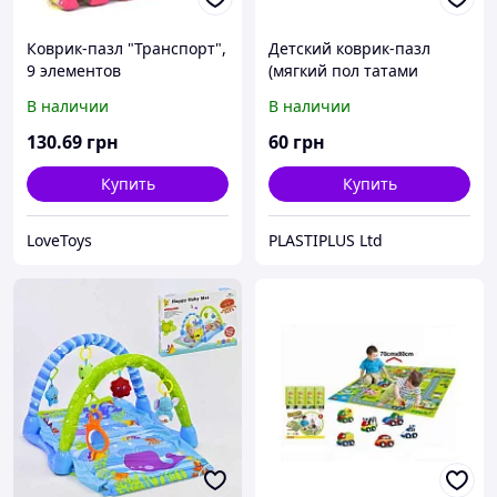
Коврик-пазл "Транспорт",
Детский коврик-пазл
9 элементов
(мягкий пол татами
ласточкин хвост) IZOLON
В наличии
В наличии
EVA SPORT 500х500х10мм
мягкий пол коврик пазл
130
.69
грн
60
грн
Купить
Купить
LoveToys
PLASTIPLUS Ltd