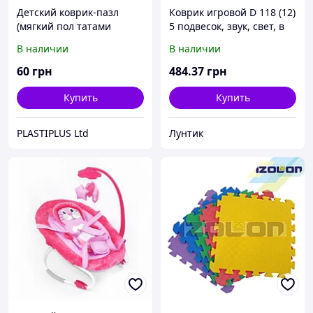
Детский коврик-пазл
Коврик игровой D 118 (12)
(мягкий пол татами
5 подвесок, звук, свет, в
ласточкин хвост) IZOLON
коробке
В наличии
В наличии
EVA SPORT 500х500х10мм
мягкий пол коврик пазл
60
грн
484
.37
грн
Купить
Купить
PLASTIPLUS Ltd
Лунтик