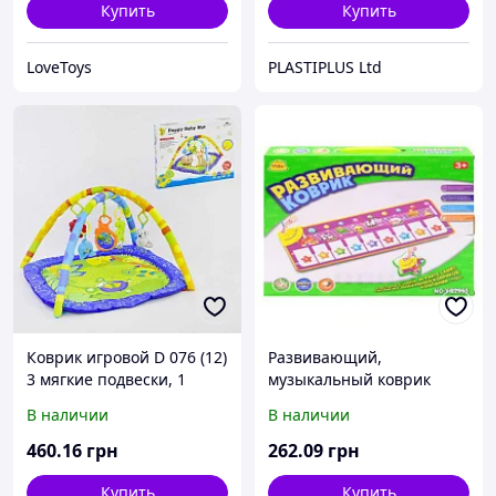
Купить
Купить
LoveToys
PLASTIPLUS Ltd
Коврик игровой D 076 (12)
Развивающий,
3 мягкие подвески, 1
музыкальный коврик
музыкальная с
В наличии
В наличии
подсветкой, 1 зеркало, в
коробке
460
.16
грн
262
.09
грн
Купить
Купить