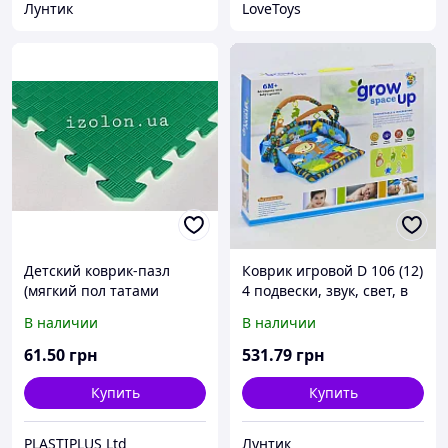
Лунтик
LoveToys
Детский коврик-пазл
Коврик игровой D 106 (12)
(мягкий пол татами
4 подвески, звук, свет, в
ласточкин хвост) IZOLON
коробке
В наличии
В наличии
EVA KIDS 500х500х10мм
зеленый
61
.50
грн
531
.79
грн
Купить
Купить
PLASTIPLUS Ltd
Лунтик