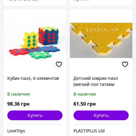
Кубик-пазл, 6 элементов
Детский коврик-пазл
(мягкий пол татами
ласточкин хвост) IZOLON
В наличии
В наличии
EVA KIDS 500х500х10мм
жёлтый
98
.36
грн
61
.50
грн
Купить
Купить
LoveToys
PLASTIPLUS Ltd