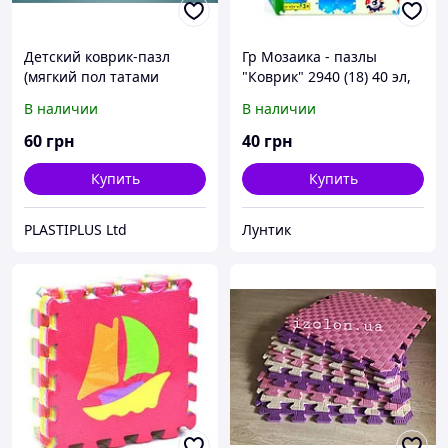
Детский коврик-пазл
Гр Мозаика - пазлы
(мягкий пол татами
"Коврик" 2940 (18) 40 эл,
ласточкин хвост) IZOLON
"ТЕХНОК"
В наличии
В наличии
EVA SPORT 500х500х10мм
мягкий пол коврик пазл
60
грн
40
грн
Купить
Купить
PLASTIPLUS Ltd
Лунтик