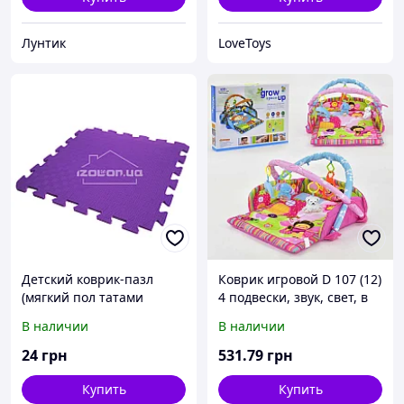
Лунтик
LoveToys
Детский коврик-пазл
Коврик игровой D 107 (12)
(мягкий пол татами
4 подвески, звук, свет, в
ласточкин хвост) IZOLON
коробке
В наличии
В наличии
EVA SPORT 300х300х10мм,
фиолетовый
24
грн
531
.79
грн
Купить
Купить