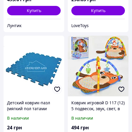
Купить
Купить
Лунтик
LoveToys
Детский коврик-пазл
Коврик игровой D 117 (12)
(мягкий пол татами
5 подвесок, звук, свет, в
ласточкин хвост) IZOLON
коробке
В наличии
В наличии
EVA SPORT 300х300х10мм,
бирюзовый
24
грн
494
грн