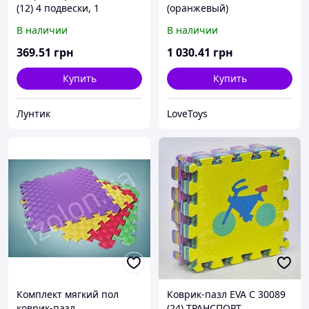
(12) 4 подвески, 1
(оранжевый)
зеркальце, в коробке
В наличии
В наличии
369
.51
грн
1 030
.41
грн
Купить
Купить
Лунтик
LoveToys
Комплект мягкий пол
Коврик-пазл EVA С 30089
коврик-пазл
(24) ТРАНСПОРТ