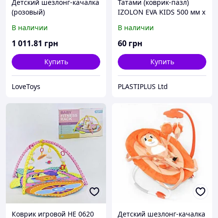
Детский шезлонг-качалка
Татами (коврик-пазл)
(розовый)
IZOLON EVA KIDS 500 мм х
500 мм х 10 мм
В наличии
В наличии
1 011
.81
грн
60
грн
Купить
Купить
LoveToys
PLASTIPLUS Ltd
Коврик игровой НЕ 0620
Детский шезлонг-качалка