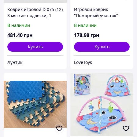
Коврик игровой D 075 (12)
Игровой коврик
3 мягкие подвески, 1
"Пожарный участок"
музыкальная с
В наличии
В наличии
подсветкой, 1 зеркало, в
коробке
481
.40
грн
178
.98
грн
Купить
Купить
Лунтик
LoveToys