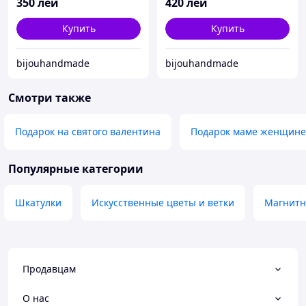
350
лей
420
лей
Купить
Купить
bijouhandmade
bijouhandmade
Смотри также
Подарок на святого валентина
Подарок маме женщине
Популярные категории
Шкатулки
Искусственные цветы и ветки
Магнитн
Продавцам
О нас