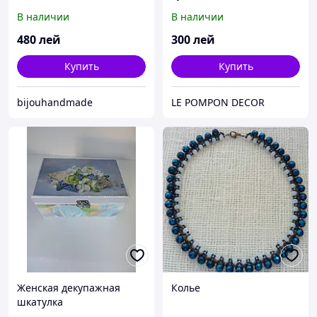
В наличии
В наличии
480
лей
300
лей
Купить
Купить
bijouhandmade
LE POMPON DECOR
Женская декупажная
Колье
шкатулка