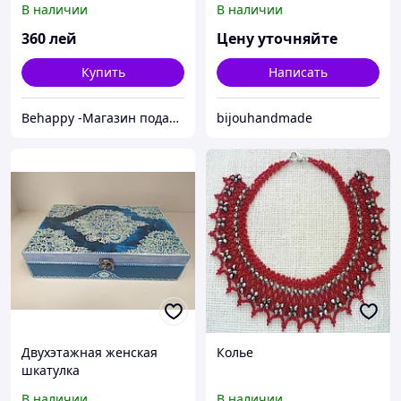
В наличии
В наличии
360
лей
Цену уточняйте
Купить
Написать
Behappy -Магазин подарков ручной работы
bijouhandmade
Двухэтажная женская
Колье
шкатулка
В наличии
В наличии