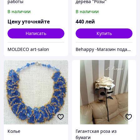
работы
дерева "Розы"
В наличии
В наличии
Цену уточняйте
440
лей
Написать
Купить
MOLDECO art-salon
Behappy -Магазин подарков ручной работы
Колье
Гигантская роза из
бумаги