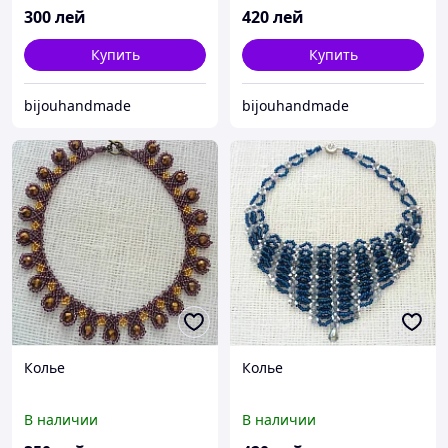
300
лей
420
лей
Купить
Купить
bijouhandmade
bijouhandmade
Колье
Колье
В наличии
В наличии