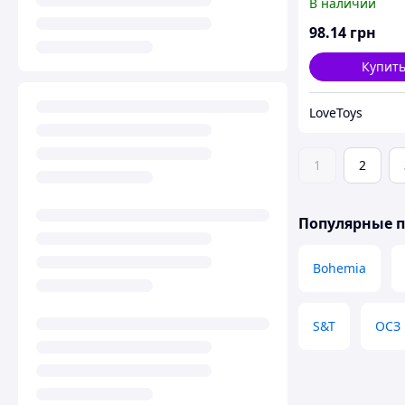
В наличии
98
.14
грн
Купит
LoveToys
1
2
Популярные 
Bohemia
S&T
ОСЗ