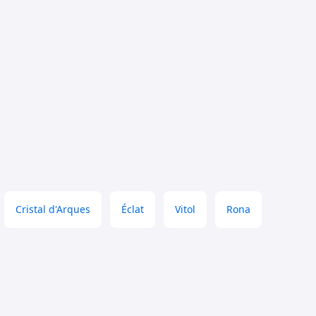
Cristal d'Arques
Éclat
Vitol
Rona