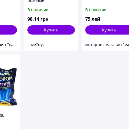
розовый
В наличии
В наличии
98
.14
грн
75
лей
ь
Купить
Купить
интернет магазин "easy buy"
LoveToys
а,