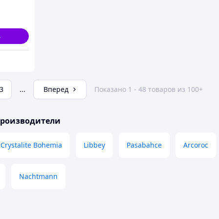
ь
3
...
Вперед
Показано 1 - 48 товаров из 100+
производители
Crystalite Bohemia
Libbey
Pasabahce
Arcoroc
Nachtmann