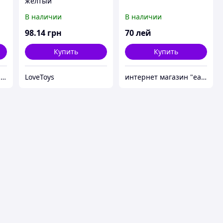
желтый
В наличии
В наличии
98
.14
грн
70
лей
Купить
Купить
интернет магазин "easy buy"
LoveToys
интернет магазин "easy buy"