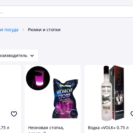
ая посуда
Рюмки и стопки
роизводитель
.75 л
Неоновая стопка,
Водка «VOLK» 0.75 л