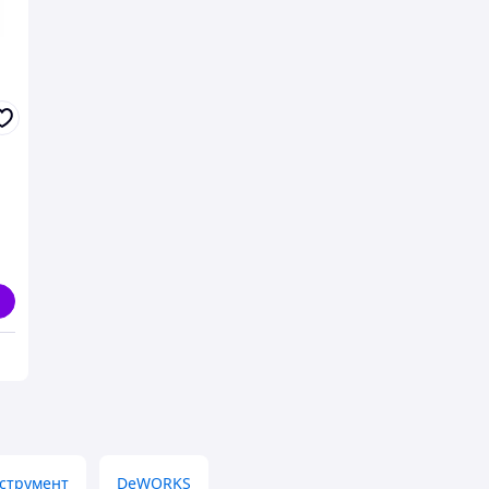
струмент
DeWORKS