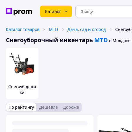
Каталог
Каталог товаров
MTD
Дача, сад и огород
Снегоу
Снегоуборочный инвентарь
MTD
в Молдове
Снегоуборщи
ки
По рейтингу
Дешевле
Дороже