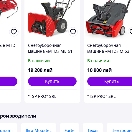
вые MTD
Снегоуборочная
Снегоуборочная
машина «MTD» ME 61
машина «MTD» M 53
В наличии
В наличии
19 200
лей
10 900
лей
ь
Купить
Купить
"TSP PRO" SRL
"TSP PRO" SRL
производители
sunami
Ikra Mogatec
Forte
Texas
Центроин