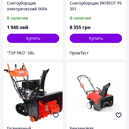
Снегоуборщик
Снегоуборщик PATRIOT PS
электрический IKRA
301
MOGATEC EST 1500
В наличии
В наличии
1 940
лей
8 355
грн
Купить
Купить
"TSP PRO" SRL
ПромТест
Гусеничный
Бензиновая