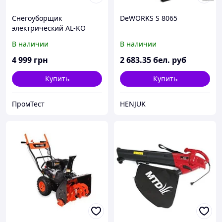
Снегоуборщик
DeWORKS S 8065
электрический AL-KO
SnowLine 46E
В наличии
В наличии
4 999
грн
2 683
.35
бел. руб
Купить
Купить
ПромТест
HENJUK