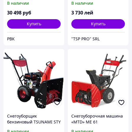
В наличии
В наличии
30 498
руб
3 730
лей
Купить
Купить
РВК
"TSP PRO" SRL
Снегоуборщик
Снегоуборочная машина
бензиновый TSUNAMI STY
«MTD» ME 61
6556W
В наличии
В наличии