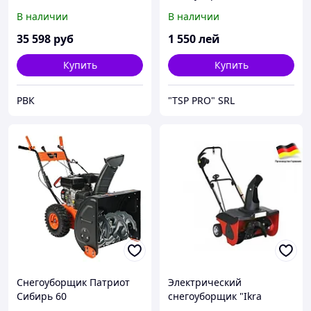
ST1300
В наличии
В наличии
35 598
руб
1 550
лей
Купить
Купить
РВК
"TSP PRO" SRL
Снегоуборщик Патриот
Электрический
Сибирь 60
снегоуборщик "Ikra
Mogatec" ESF 6020