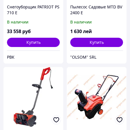
Снегоуборщик PATRIOT PS
Пылесос Садовые MTD BV
710 E
2400 E
В наличии
В наличии
33 558
руб
1 630
лей
Купить
Купить
РВК
"OLSOM" SRL