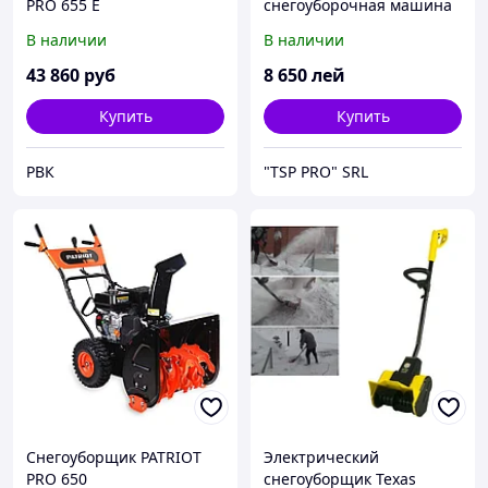
PRO 655 E
снегоуборочная машина
HECHT 9554
В наличии
В наличии
43 860
руб
8 650
лей
Купить
Купить
РВК
"TSP PRO" SRL
Снегоуборщик PATRIOT
Электрический
PRO 650
снегоуборщик Texas