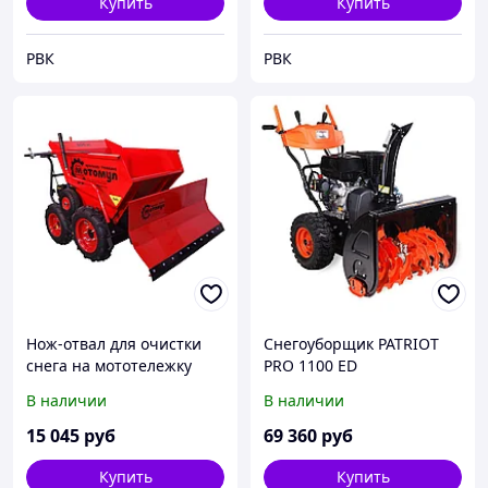
Купить
Купить
РВК
РВК
Нож-отвал для очистки
Снегоуборщик PATRIOT
снега на мототележку
PRO 1100 ED
Мотомул МТ-300.10
В наличии
В наличии
15 045
руб
69 360
руб
Купить
Купить