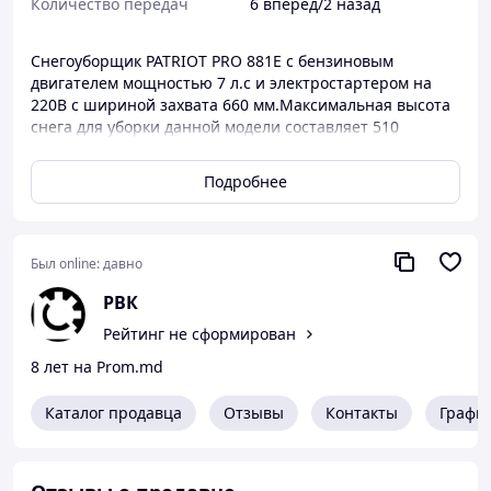
Количество передач
6 вперед/2 назад
Снегоуборщик PATRIOT PRO 881E с бензиновым
двигателем мощностью 7 л.с и электростартером на
220В с шириной захвата 660 мм.Максимальная высота
снега для уборки данной модели составляет 510
мм.Данная модель снегоуборщика Патриот Pro 881Е
расчитана на уборку средних и больших по площади
Подробнее
объемов,тротуаров,садовых дорожек и частной
придомовой территории. Технические характеристики:
Мощность двигателя7.0 л.с.Стартерэлектро
220VФара+Обогрев ручек+Скорость6 вперед / 2
Был online:
давно
назадТип колесколеса с агрессивным протекторомФ
РВК
Рейтинг не сформирован
8 лет на Prom.md
Каталог продавца
Отзывы
Контакты
Графи