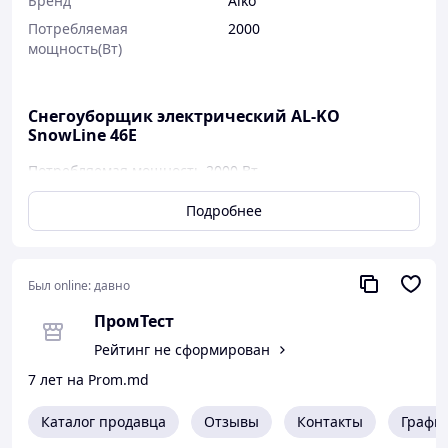
Бренд
Alko
Потребляемая
2000
мощность(Вт)
Снегоуборщик электрический AL-KO
SnowLine 46E
Потребляемая мощность 2000 Вт
Ширина ковша 46 см
Высота снежного покрова 30 см
Подробнее
Дальность выброса до 10 метров
Напряжения сети питания 220 В
Частота тока 50 Гч
Был online:
давно
Комплектность :
Снегоуборщик электрический SnowLine 46E 1шт.
ПромТест
Паспорт 1шт.
Рейтинг не сформирован
Упаковка картонная 1шт.
Вес 15 кг
7 лет на Prom.md
Каталог продавца
Отзывы
Контакты
Графи