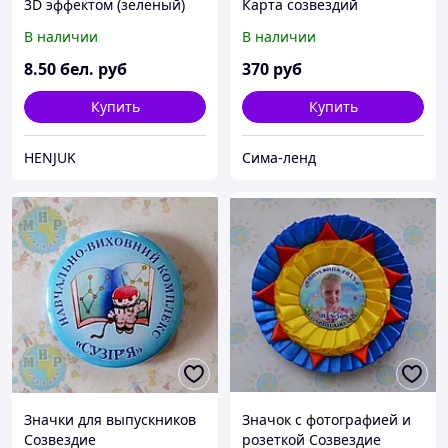
3D эффектом (зеленый)
Карта созвездий
В наличии
В наличии
8
.50
бел. руб
370
руб
Купить
Купить
HENJUK
Сима-ленд
Значки для выпускников
Значок с фотографией и
Созвездие
розеткой Созвездие