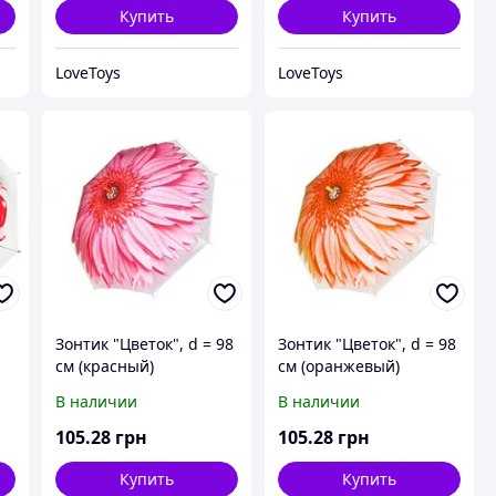
Купить
Купить
LoveToys
LoveToys
Зонтик "Цветок", d = 98
Зонтик "Цветок", d = 98
см (красный)
см (оранжевый)
В наличии
В наличии
105
.28
грн
105
.28
грн
Купить
Купить