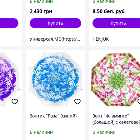
В наличии
В наличии
2 430
грн
8
.50
бел. руб
ь
Купить
Купить
Универсал.MD(https://universal.prom.md/)
HENJUK
Зонтик "Роза" (синий)
Зонт "Фламинго"
(большой) с салатово
ручкой
В наличии
В наличии