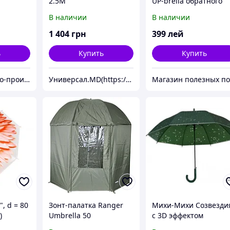
2.5M
UP-brella обратного
сложения
В наличии
В наличии
1 404
грн
399
лей
ь
Купить
Купить
VELTIM реламно-производственная компания
Универсал.MD(https://universal.prom.md/)
, d = 80
Зонт-палатка Ranger
Михи-Михи Созвезди
)
Umbrella 50
с 3D эффектом
(зеленый)