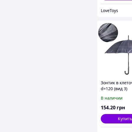
LoveToys
Зонтик в клето
d=120 (вид 3)
В наличии
154
.20
грн
Купит