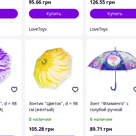
95
.66
грн
126
.55
грн
ь
Купить
Купить
LoveToys
LoveToys
, d = 98
Зонтик "Цветок", d = 98
Зонт "Фламинго" с
й)
см (жёлтый)
голубой ручкой
В наличии
В наличии
105
.28
грн
89
.71
грн