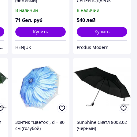
(бежевый)
СУПЕРПОДАРОК
В наличии
В наличии
71
бел. руб
540
лей
Купить
Купить
Магазин полезных покупок "Goodbuy"
HENJUK
Produs Modern
я
Зонтик "Цветок", d = 80
SunShine Сиэтл 8008.02
см (голубой)
(черный)