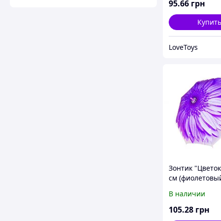
95
.66
грн
Купит
LoveToys
Зонтик "Цветок"
см (фиолетовы
В наличии
105
.28
грн