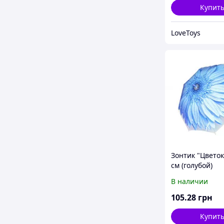
Купит
LoveToys
Зонтик "Цветок"
см (голубой)
В наличии
105
.28
грн
Купит