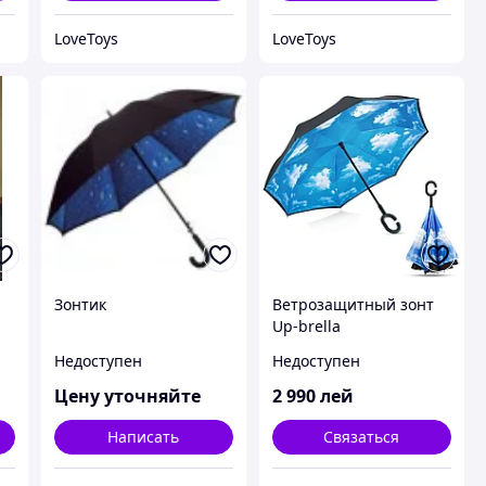
LoveToys
LoveToys
Зонтик
Ветрозащитный зонт
Up-brella
Недоступен
Недоступен
Цену уточняйте
2 990
лей
Написать
Связаться