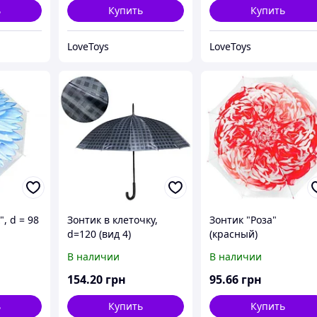
ь
Купить
Купить
LoveToys
LoveToys
, d = 98
Зонтик в клеточку,
Зонтик "Роза"
d=120 (вид 4)
(красный)
В наличии
В наличии
154
.20
грн
95
.66
грн
ь
Купить
Купить