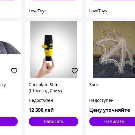
LoveToys
LoveToys
чку,
Chocolate Slim
Зонт
(Шоколад Слим) -
шоколад для похудения
Недоступен
Недоступен
12 390
лей
Цену уточняйте
ь
Написать
Написать