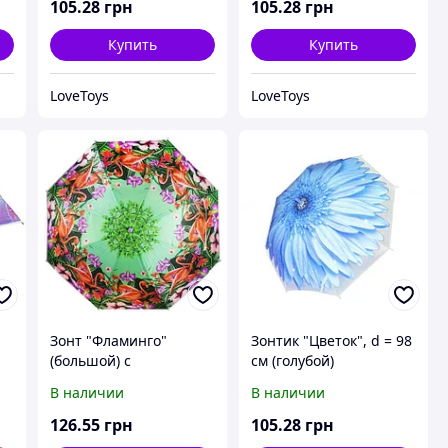
105
.28
грн
105
.28
грн
Купить
Купить
LoveToys
LoveToys
Зонт "Фламинго"
Зонтик "Цветок", d = 98
(большой) с
см (голубой)
фиолетовой ручкой
В наличии
В наличии
126
.55
грн
105
.28
грн