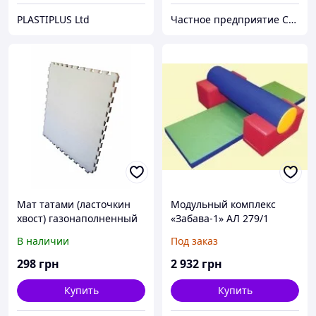
PLASTIPLUS Ltd
Частное предприятие София Мед
Мат татами (ласточкин
Модульный комплекс
хвост) газонаполненный
«Забава-1» АЛ 279/1
IZOLON AIR
В наличии
Под заказ
100х100х40мм.
298
грн
2 932
грн
Купить
Купить