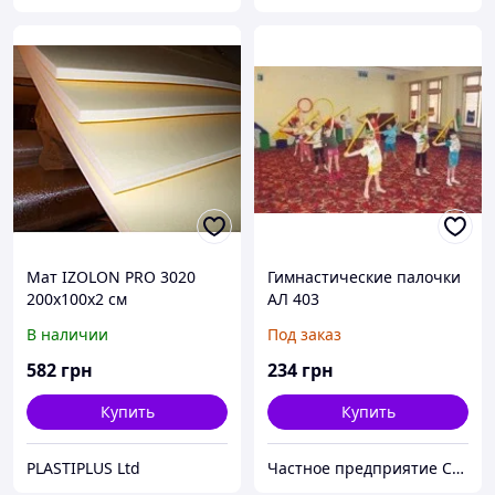
Мат IZOLON PRO 3020
Гимнастические палочки
200х100х2 см
АЛ 403
В наличии
Под заказ
582
грн
234
грн
Купить
Купить
PLASTIPLUS Ltd
Частное предприятие София Мед