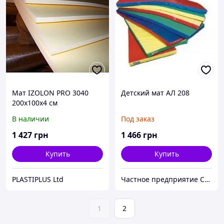
Мат IZOLON PRO 3040
Детский мат АЛ 208
200х100х4 см
В наличии
Под заказ
1 427
грн
1 466
грн
Купить
Купить
PLASTIPLUS Ltd
Частное предприятие София Мед
1
2