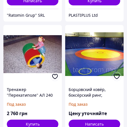
Написать
Купить
"Ratomin Grup" SRL
PLASTIPLUS Ltd
Тренажер
Борцовский ковёр,
"Перекатиполе" АЛ 240
боксёрский ринг,
спортивные маты,
Под заказ
Под заказ
гимнастические маты,
боксёрские груши,
2 760
грн
Цену уточняйте
макивары
Купить
Написать