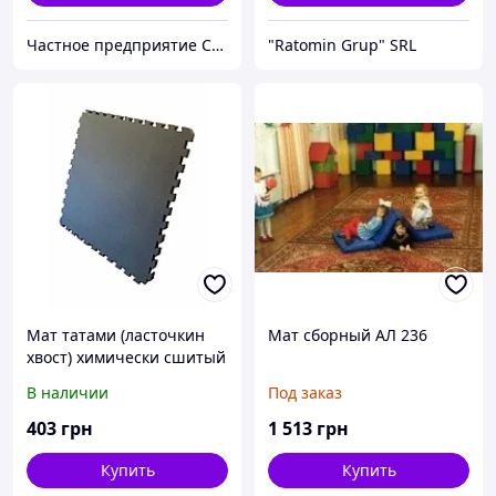
Частное предприятие София Мед
"Ratomin Grup" SRL
Мат татами (ласточкин
Мат сборный АЛ 236
хвост) химически сшитый
IZOLON BASE
В наличии
Под заказ
100х100х30мм.
403
грн
1 513
грн
Купить
Купить