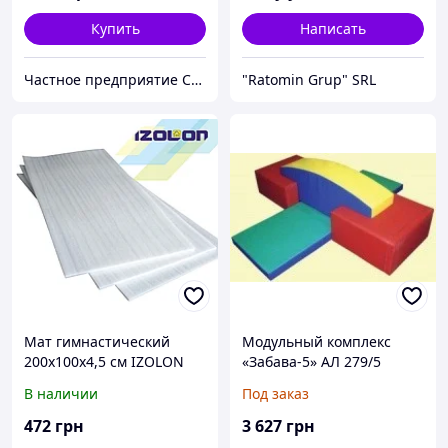
Купить
Написать
Частное предприятие София Мед
"Ratomin Grup" SRL
Мат гимнастический
Модульный комплекс
200х100х4,5 см IZOLON
«Забава-5» АЛ 279/5
AIR
В наличии
Под заказ
472
грн
3 627
грн