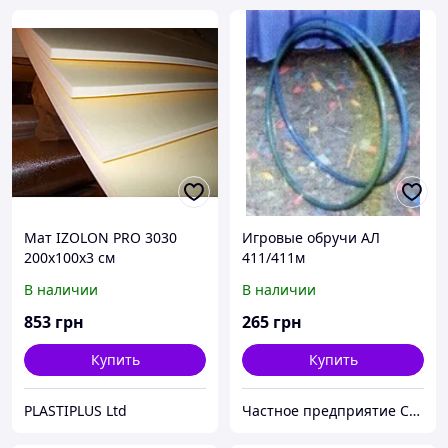
Мат IZOLON PRO 3030
Игровые обручи АЛ
200х100х3 см
411/411м
В наличии
В наличии
853
грн
265
грн
Купить
Купить
PLASTIPLUS Ltd
Частное предприятие София Мед