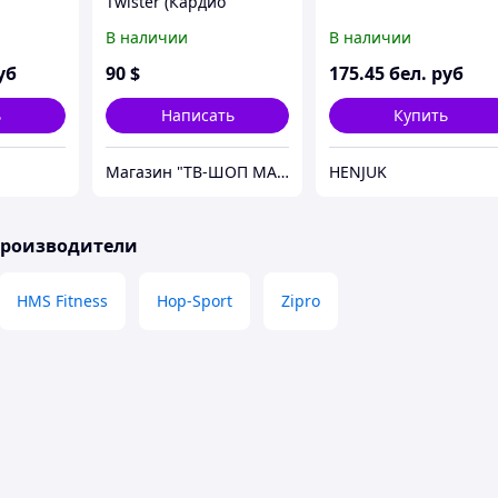
Twister (Кардио
Твистер)
В наличии
В наличии
уб
90
$
175
.45
бел. руб
ь
Написать
Купить
Магазин "ТВ-ШОП МАГАЗИН"
HENJUK
производители
HMS Fitness
Hop-Sport
Zipro