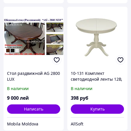
Стол раздвижной AG 2800
10-131 Комплект
LUX
светодиодной ленты 12В,
4,8Вт/м, smd3528, 60 д/м,
В наличии
В наличии
IP65, 2,5м, холодный
белый
9 000
лей
398
руб
Написать
Купить
Mobila Moldova
AllSoft