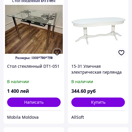
Стол стеклянный DT1-051
15-31 Уличная
электрическая гирлянда
светодиодная ,10м, 8
В наличии
В наличии
режимов, 100 ламп,
черный шнур, RGB
1 400
лей
344
.60
руб
Написать
Купить
Mobila Moldova
AllSoft