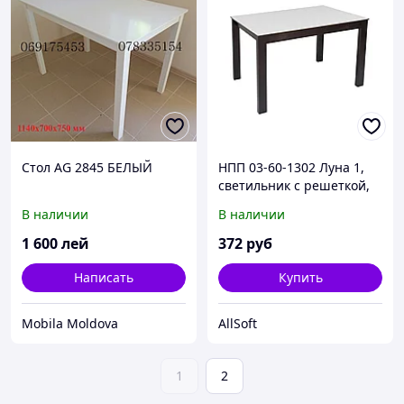
Стол AG 2845 БЕЛЫЙ
НПП 03-60-1302 Луна 1,
светильник с решеткой,
прозрачный, 60Вт, Е27,
В наличии
В наличии
IP65, 220В,185x185x90мм
1 600
лей
372
руб
Написать
Купить
Mobila Moldova
AllSoft
1
2