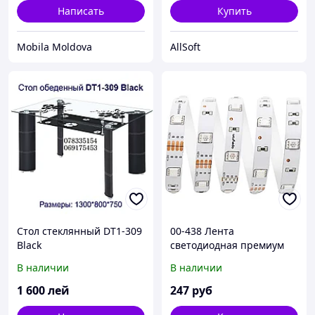
Написать
Купить
Mobila Moldova
AllSoft
Стол стеклянный DT1-309
00-438 Лента
Black
светодиодная премиум
12В, 7,2Вт/м, smd 5050, 30
В наличии
В наличии
д/м, IP20, 600 Лм/м,
ширина подложки 10мм,
1 600
лей
247
руб
RGB