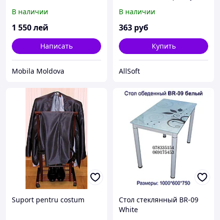
12В, 20Вт/м, SMD2835, 120
В наличии
В наличии
д/м, IP20, ширина
подложки 10мм, синий
1 550
лей
363
руб
Написать
Купить
Mobila Moldova
AllSoft
Suport pentru costum
Стол стеклянный BR-09
White