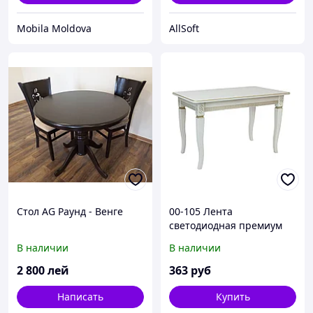
Mobila Moldova
AllSoft
Стол AG Раунд - Венге
00-105 Лента
светодиодная премиум
12В, 20Вт/м, SMD2835, 120
В наличии
В наличии
д/м, IP20, ширина
подложки 10мм, зеленый
2 800
лей
363
руб
Написать
Купить