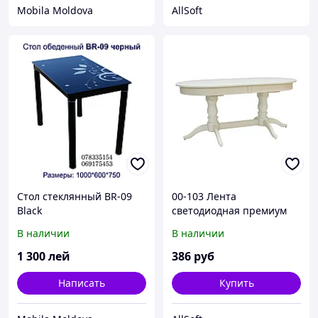
Mobila Moldova
AllSoft
Стол стеклянный BR-09
00-103 Лента
Black
светодиодная премиум
12В, 16,6Вт/м, SMD2835,
В наличии
В наличии
100 д/м, IP20, 1500Лм/м,
Резка/1 Диод,ширина
1 300
лей
386
руб
подложки 10мм, ТБ
Написать
Купить