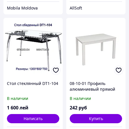
Mobila Moldova
AllSoft
Стол стеклянный DT1-104
08-10-01 Профиль
алюминиевый прямой
глубокий для
В наличии
В наличии
светодиодной ленты, 2м.
(3013)
1 600
лей
242
руб
Написать
Купить