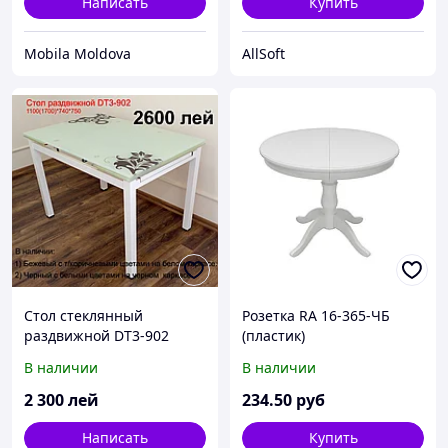
Написать
Купить
Mobila Moldova
AllSoft
Стол стеклянный
Розетка RA 16-365-ЧБ
раздвижной DT3-902
(пластик)
metal
В наличии
В наличии
2 300
лей
234
.50
руб
Написать
Купить