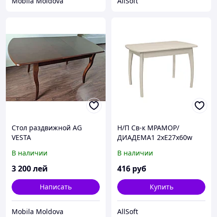
Mobila Moldova
AllSoft
Стол раздвижной AG
Н/П Св-к МРАМОР/
VESTA
ДИАДЕМА1 2хE27x60w
сер стекл D30(НББ 08-
В наличии
В наличии
2х75-002)
3 200
лей
416
руб
Написать
Купить
Mobila Moldova
AllSoft