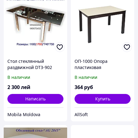
Стол стеклянный
ОП-1000 Опора
раздвижной DT3-902
пластиковая
Black
1000мм,d60x3,0мм,черная
В наличии
В наличии
2 300
лей
364
руб
Написать
Купить
Mobila Moldova
AllSoft