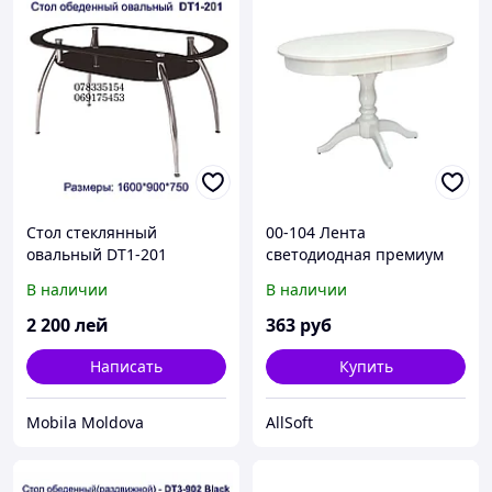
Стол стеклянный
00-104 Лента
овальный DT1-201
светодиодная премиум
12В, 20Вт/м, SMD2835, 120
В наличии
В наличии
д/м, IP20, ширина
подложки 10мм, красный
2 200
лей
363
руб
Написать
Купить
Mobila Moldova
AllSoft