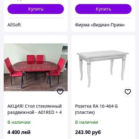
теплый белый
Купить
Купить
AllSoft
Фирма «Видиан-Прим»
АКЦИЯ! Стол стеклянный
Розетка RA 16-464-Б
раздвижной - A01RED + 4
(пластик)
Стула
В наличии
В наличии
4 400
лей
243
.90
руб