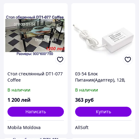
Стол стеклянный DT1-077
03-54 Блок
Coffee
Питания(Адаптер), 12В,
12Вт, IP44, 1A, разъем
В наличии
В наличии
2,5*5,5мм, пластик,
90*50*30мм
1 200
лей
363
руб
Написать
Купить
Mobila Moldova
AllSoft