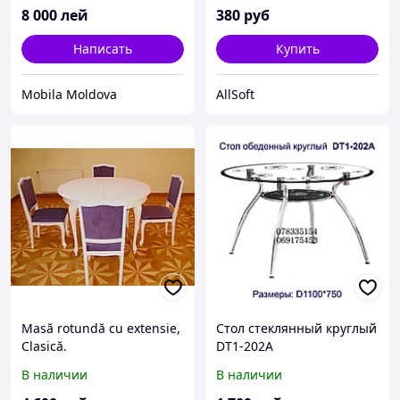
8 000
лей
380
руб
Написать
Купить
Mobila Moldova
AllSoft
Masă rotundă cu extensie,
Стол стеклянный круглый
Clasică.
DT1-202A
В наличии
В наличии