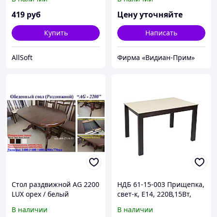
419
руб
Цену уточняйте
Купить
Написать
AllSoft
Фирма «Видиан-Прим»
Стол раздвижной AG 2200
НДБ 61-15-003 Прищепка,
LUX орех / белый
свет-к, Е14, 220В,15Вт,
IP20, цвета: бел/чер/жел/
В наличии
В наличии
син/крас/зел., провод1,7м