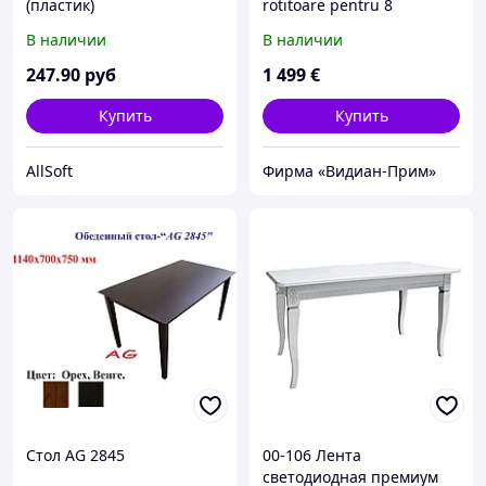
(пластик)
rotitoare pentru 8
persoane
В наличии
В наличии
247
.90
руб
1 499
€
Купить
Купить
AllSoft
Фирма «Видиан-Прим»
Стол AG 2845
00-106 Лента
светодиодная премиум