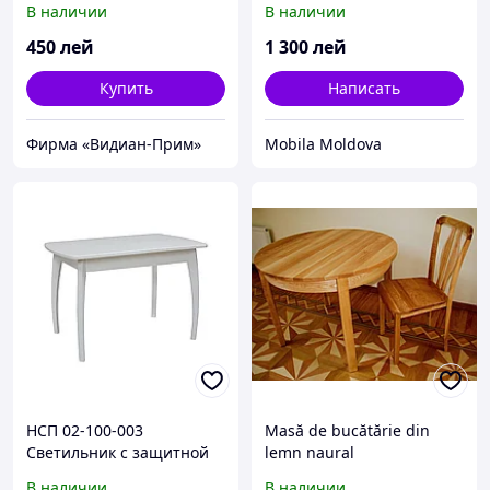
В наличии
В наличии
450
лей
1 300
лей
Купить
Написать
Фирма «Видиан-Прим»
Mobila Moldova
НСП 02-100-003
Masă de bucătărie din
Светильник с защитной
lemn naural
решеткой (Желудь), IP53
В наличии
В наличии