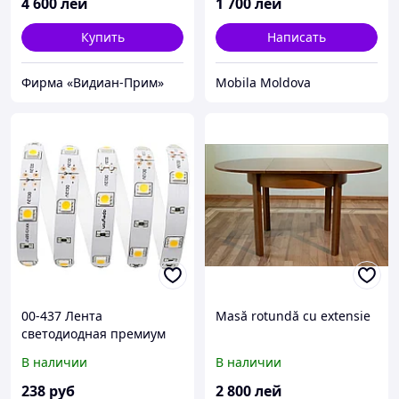
4 600
лей
1 700
лей
Купить
Написать
Фирма «Видиан-Прим»
Mobila Moldova
00-437 Лента
Masă rotundă cu extensie
светодиодная премиум
12В, 7,2 Вт/м, smd 5050,30
В наличии
В наличии
д/м, IP20, 600 Лм/м,
ширина подложки 10мм,
238
руб
2 800
лей