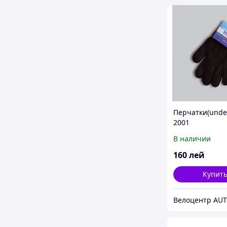
Перчатки(under
2001
В наличии
160
лей
Купит
Велоцентр AU