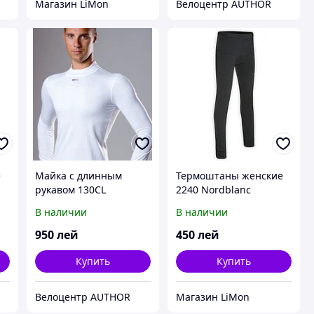
Магазин LiMon
Велоцентр AUTHOR
е
Майка с длинным
Термоштаны женские
рукавом 130CL
2240 Nordblanc
В наличии
В наличии
950
лей
450
лей
Купить
Купить
Велоцентр AUTHOR
Магазин LiMon