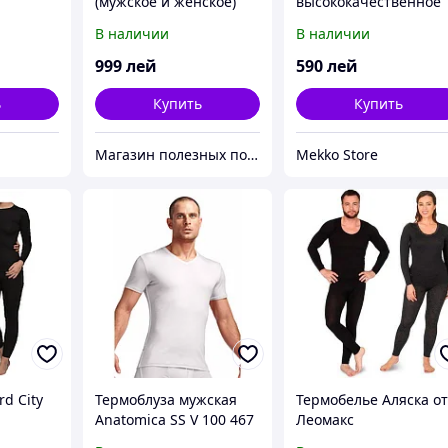
(мужское и женское)
высококачественное
термобелье, комплек
В наличии
В наличии
кофта и подштанники
начесом, серия он и
999
лей
590
лей
она
ь
Купить
Купить
Магазин полезных покупок "Goodbuy"
Mekko Store
d City
Термоблуза мужская
Термобелье Аляска о
Anatomica SS V 100 467
Леомакс
D04 L IceBreaker Merino