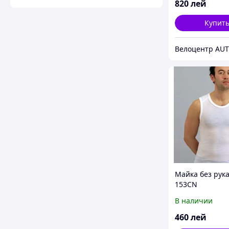
820
лей
Купит
Велоцентр AU
Майка без рук
153CN
В наличии
460
лей