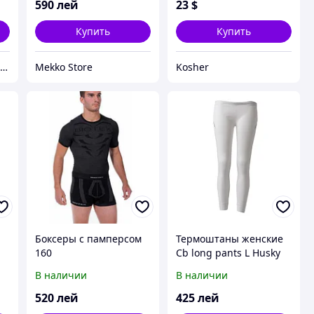
начесом батал, серия
начесом, серия он и
590
лей
23
$
он и она
она
Купить
Купить
Магазин полезных покупок "Goodbuy"
Mekko Store
Kosher
Боксеры с памперсом
Термоштаны женские
160
Cb long pants L Husky
В наличии
В наличии
520
лей
425
лей