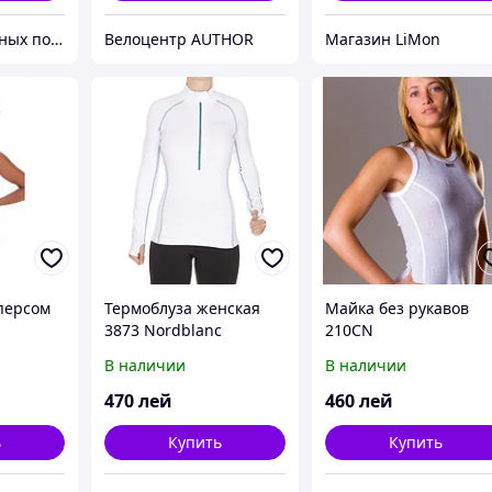
Магазин полезных покупок "Goodbuy"
Велоцентр AUTHOR
Магазин LiMon
персом
Термоблуза женская
Майка без рукавов
3873 Nordblanc
210CN
В наличии
В наличии
470
лей
460
лей
ь
Купить
Купить