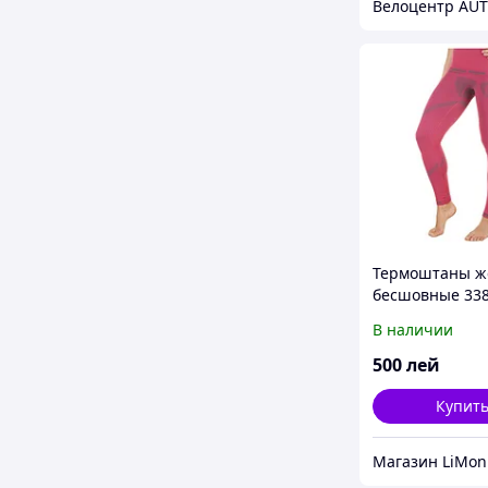
Велоцентр AU
Термоштаны ж
бесшовные 33
Nordblanc
В наличии
500
лей
Купит
Магазин LiMon