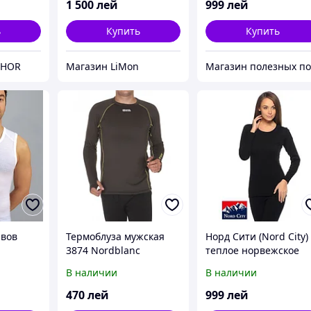
1 500
лей
999
лей
ь
Купить
Купить
THOR
Магазин LiMon
авов
Термоблуза мужская
Норд Сити (Nord City)
3874 Nordblanc
теплое норвежское
термобелье
В наличии
В наличии
470
лей
999
лей