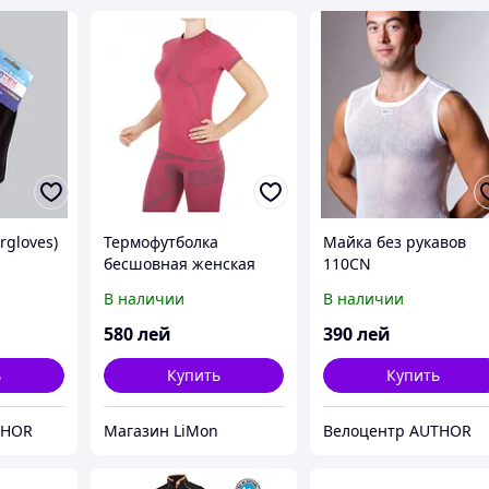
gloves)
Термофутболка
Майка без рукавов
бесшовная женская
110CN
3385 Nordblanc
В наличии
В наличии
580
лей
390
лей
ь
Купить
Купить
THOR
Магазин LiMon
Велоцентр AUTHOR