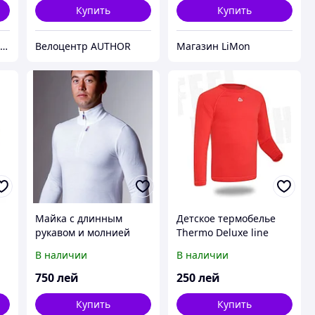
Купить
Купить
Магазин полезных покупок "Goodbuy"
Велоцентр AUTHOR
Магазин LiMon
Майка с длинным
Детское термобелье
рукавом и молнией
Thermo Deluxe line
102LP
2242 Nordblanc
В наличии
В наличии
750
лей
250
лей
Купить
Купить