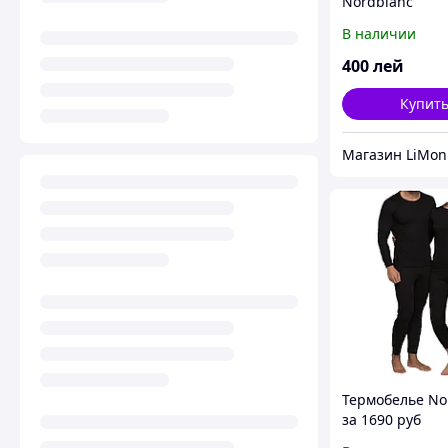
Nordblanc
В наличии
400
лей
Купит
Магазин LiMon
Термобелье Nor
за 1690 руб