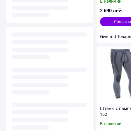
В наличии
2 690
лей
Связать
Штаны с памп
162
В наличии