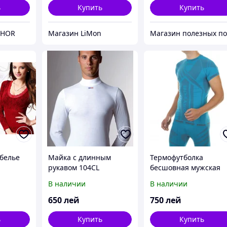
ь
Купить
Купить
THOR
Магазин LiMon
белье
Майка с длинным
Термофутболка
рукавом 104CL
бесшовная мужская
3382 Nordblanc
В наличии
В наличии
650
лей
750
лей
ь
Купить
Купить