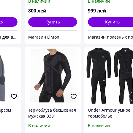
В наличии
В наличии
800
лей
999
лей
ся
Купить
Купить
Give.md Товары для всех!
Магазин LiMon
ерсом
Термоблуза бесшовная
Under Armour умное
мужская 3381
термобелье
Nordblanc
В наличии
В наличии