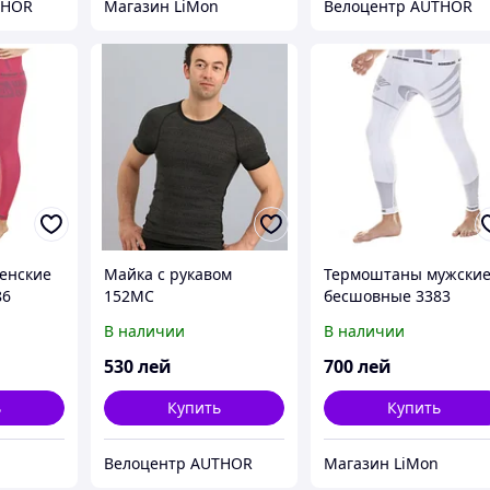
THOR
Магазин LiMon
Велоцентр AUTHOR
енские
Майка с рукавом
Термоштаны мужски
86
152MC
бесшовные 3383
Nordblanc
В наличии
В наличии
530
лей
700
лей
ь
Купить
Купить
Велоцентр AUTHOR
Магазин LiMon