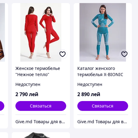
Женское термобелье
Каталог женского
"Нежное тепло"
термобелья X-BIONIC
Недоступен
Недоступен
2 790
лей
2 890
лей
Связаться
Связаться
Give.md Товары для всех!
Give.md Товары для всех!