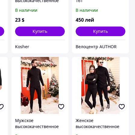
высококачественное
161
т
термобелье, комплект
В наличии
В наличии
 с
кофта и подштанники с
начесом батал, серия
23
$
450
лей
он и она
Купить
Купить
Kosher
Велоцентр AUTHOR
т
Мужское
Женское
высококачественное
высококачественное
термобелье, комплект
термобелье, комплект